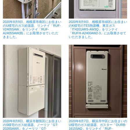
2020年8月9日、相模原市南区にお住まい
2020年8月9日、相模原市緑区にお住まい
のU様宅のガス給湯器、リンナイ「RUF-
のK様宅のTES熱源機、東京ガス
V2405SAW」をリンナイ「RUF-
「IT4201ARS-AW3Q」をリンナイ
A2405SAW(B)」にお取替させていただ
「RUFH-A2400AW2-3」にお取替させて
きました。
いただきました。
2020年8月8日、横浜市都筑区にお住まい
2020年8月7日、横浜市中区にお住まいの
のS様宅のガス給湯器、ノーリツ「GT-
U様宅のガス給湯器、ガスター「OURB-
2028SAWX」をノーリツ「GT-
1615SAQ」をリンナイ「RUF-