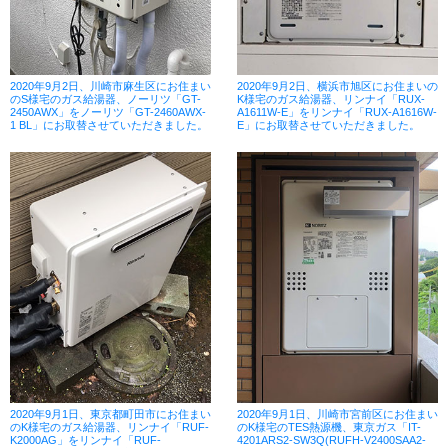
2020年9月2日、川崎市麻生区にお住まい
2020年9月2日、横浜市旭区にお住まいの
のS様宅のガス給湯器、ノーリツ「GT-
K様宅のガス給湯器、リンナイ「RUX-
2450AWX」をノーリツ「GT-2460AWX-
A1611W-E」をリンナイ「RUX-A1616W-
1 BL」にお取替させていただきました。
E」にお取替させていただきました。
2020年9月1日、東京都町田市にお住まい
2020年9月1日、川崎市宮前区にお住まい
のK様宅のガス給湯器、リンナイ「RUF-
のK様宅のTES熱源機、東京ガス「IT-
K2000AG」をリンナイ「RUF-
4201ARS2-SW3Q(RUFH-V2400SAA2-