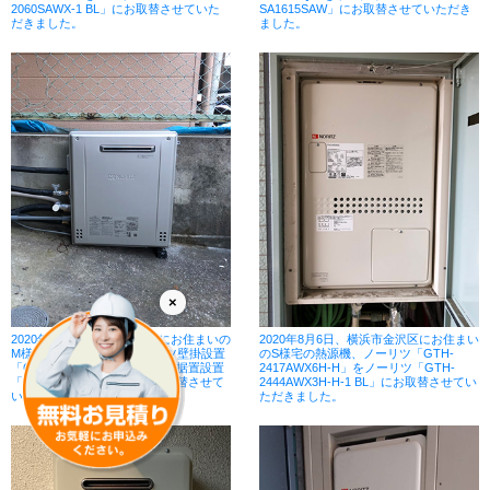
2060SAWX-1 BL」にお取替させていた
SA1615SAW」にお取替させていただき
だきました。
ました。
×
2020年8月7日、横浜市中区にお住まいの
2020年8月6日、横浜市金沢区にお住まい
M様宅のガス給湯器、ノーリツ壁掛設置
のS様宅の熱源機、ノーリツ「GTH-
「GT-2427SAWX」をノーリツ据置設置
2417AWX6H-H」をノーリツ「GTH-
「GT-C2462SARX BL」にお取替させて
2444AWX3H-H-1 BL」にお取替させてい
いただきました。
ただきました。