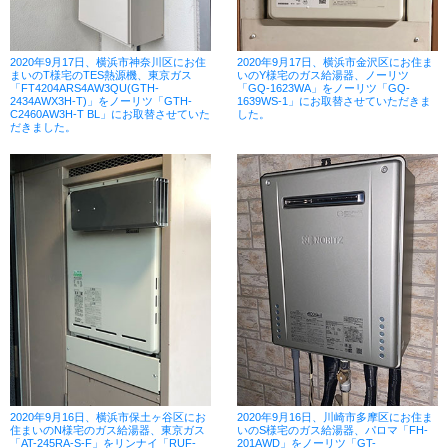
2020年9月17日、横浜市神奈川区にお住
2020年9月17日、横浜市金沢区にお住ま
まいのT様宅のTES熱源機、東京ガス
いのY様宅のガス給湯器、ノーリツ
「FT4204ARS4AW3QU(GTH-
「GQ-1623WA」をノーリツ「GQ-
2434AWX3H-T)」をノーリツ「GTH-
1639WS-1」にお取替させていただきま
C2460AW3H-T BL」にお取替させていた
した。
だきました。
2020年9月16日、横浜市保土ヶ谷区にお
2020年9月16日、川崎市多摩区にお住ま
住まいのN様宅のガス給湯器、東京ガス
いのS様宅のガス給湯器、パロマ「FH-
「AT-245RA-S-F」をリンナイ「RUF-
201AWD」をノーリツ「GT-