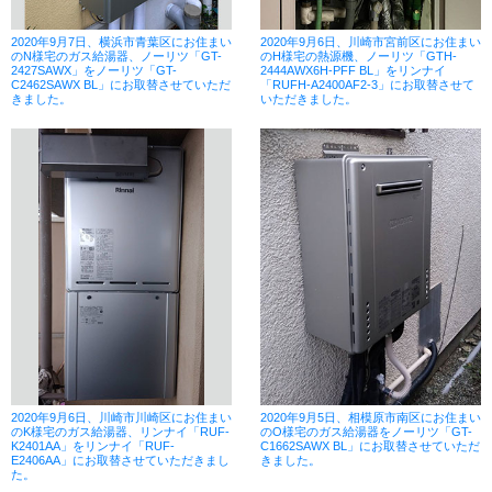
2020年9月7日、横浜市青葉区にお住まい
2020年9月6日、川崎市宮前区にお住まい
のN様宅のガス給湯器、ノーリツ「GT-
のH様宅の熱源機、ノーリツ「GTH-
2427SAWX」をノーリツ「GT-
2444AWX6H-PFF BL」をリンナイ
C2462SAWX BL」にお取替させていただ
「RUFH-A2400AF2-3」にお取替させて
きました。
いただきました。
2020年9月6日、川崎市川崎区にお住まい
2020年9月5日、相模原市南区にお住まい
のK様宅のガス給湯器、リンナイ「RUF-
のO様宅のガス給湯器をノーリツ「GT-
K2401AA」をリンナイ「RUF-
C1662SAWX BL」にお取替させていただ
E2406AA」にお取替させていただきまし
きました。
た。