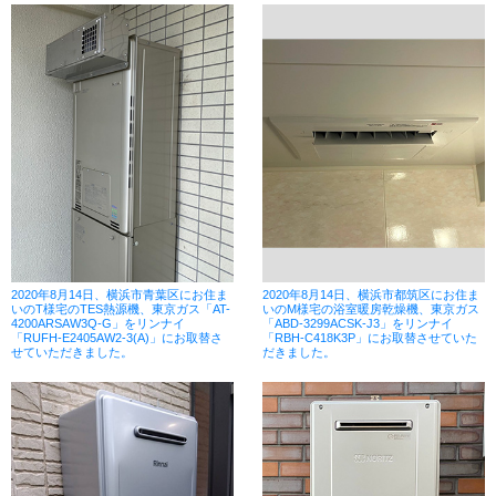
2020年8月14日、横浜市青葉区にお住ま
2020年8月14日、横浜市都筑区にお住ま
いのT様宅のTES熱源機、東京ガス「AT-
いのM様宅の浴室暖房乾燥機、東京ガス
4200ARSAW3Q-G」をリンナイ
「ABD-3299ACSK-J3」をリンナイ
「RUFH-E2405AW2-3(A)」にお取替さ
「RBH-C418K3P」にお取替させていた
せていただきました。
だきました。