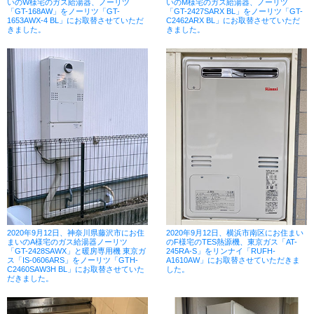
いのW様宅のガス給湯器、ノーリツ
いのM様宅のガス給湯器、ノーリツ
「GT-168AW」をノーリツ「GT-
「GT-2427SARX BL」をノーリツ「GT-
1653AWX-4 BL」にお取替させていただ
C2462ARX BL」にお取替させていただ
きました。
きました。
2020年9月12日、神奈川県藤沢市にお住
2020年9月12日、横浜市南区にお住まい
まいのA様宅のガス給湯器ノーリツ
のF様宅のTES熱源機、東京ガス「AT-
「GT-2428SAWX」と暖房専用機 東京ガ
245RA-S」をリンナイ「RUFH-
ス「IS-0606ARS」をノーリツ「GTH-
A1610AW」にお取替させていただきま
C2460SAW3H BL」にお取替させていた
した。
だきました。