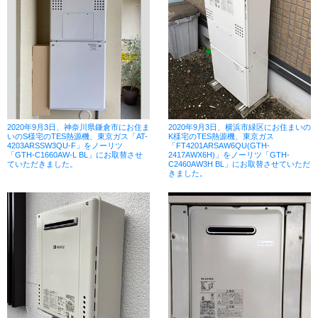
2020年9月3日、神奈川県鎌倉市にお住ま
2020年9月3日、横浜市緑区にお住まいの
いのS様宅のTES熱源機、東京ガス「AT-
K様宅のTES熱源機、東京ガス
4203ARSSW3QU-F」をノーリツ
「FT4201ARSAW6QU(GTH-
「GTH-C1660AW-L BL」にお取替させ
2417AWX6H)」をノーリツ「GTH-
ていただきました。
C2460AW3H BL」にお取替させていただ
きました。