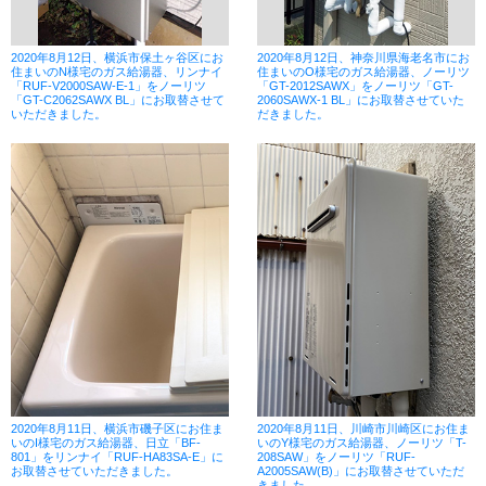
2020年8月12日、横浜市保土ヶ谷区にお
2020年8月12日、神奈川県海老名市にお
住まいのN様宅のガス給湯器、リンナイ
住まいのO様宅のガス給湯器、ノーリツ
「RUF-V2000SAW-E-1」をノーリツ
「GT-2012SAWX」をノーリツ「GT-
「GT-C2062SAWX BL」にお取替させて
2060SAWX-1 BL」にお取替させていた
いただきました。
だきました。
2020年8月11日、横浜市磯子区にお住ま
2020年8月11日、川崎市川崎区にお住ま
いのI様宅のガス給湯器、日立「BF-
いのY様宅のガス給湯器、ノーリツ「T-
801」をリンナイ「RUF-HA83SA-E」に
208SAW」をノーリツ「RUF-
お取替させていただきました。
A2005SAW(B)」にお取替させていただ
きました。