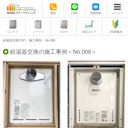
電話
LINE
見積依頼
メニュー
リンナイ
ノーリツ
パロマ
対応エリア
ご利用案内
給湯器交換TOP
施工事例
No.008
給湯器交換の施工事例＜No.008＞