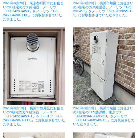
2020年8月20日、東京都町田市にお住ま
2020年8月20日、横浜市旭区にお住まい
いのH様宅のガス給湯器、ノーリツ
のS様宅のガス給湯器、ノーリツ「GQ-
「GT-2428SAWX」をノーリツ「GT-
201W-T」をノーリツ「GQ-2039WS-T-
2460SAWX-1 BL」にお取替させていた
1」にお取替させていただきました。
だきました。
2020年8月19日、横浜市鶴見区にお住ま
2020年8月19日、横浜市泉区にお住まい
いのS様宅のガス給湯器、ノーリツ
のK様宅のTES熱源機、東京ガス
「GT-2422SAWX-T」をノーリツ「GT-
「AT4203ARSSW3QU」をノーリツ
2460SAWX-T-1 BL」にお取替させていた
「GTH-C2460SAW BL」にお取替させて
だきました。
いただきました。