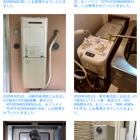
A2400SAG(B)」にお取替させていただき
3)」をノーリツ「GTH-CV2460AW3H-L
ました。
BL」にお取替させていただきました。
2020年9月1日、川崎市高津区にお住まい
2020年9月1日、東京都北区にお住まいの
のY様宅のTES熱源機、東京ガス
Y様宅のバランス釜、東京ガス「KG-
「AT4203ARSSW3QU-G」をリンナイ
806BFK-FS」をリンナイ「RBF-ASBN-
「RUFH-E2405SAW2-3(A)」にお取替さ
FX-R-S」にお取替させていただきまし
せていただきました。
た。