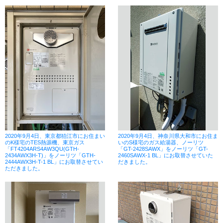
2020年9月4日、東京都狛江市にお住まい
2020年9月4日、神奈川県大和市にお住ま
のK様宅のTES熱源機、東京ガス
いのS様宅のガス給湯器、ノーリツ
「FT4204ARS4AW3QU(GTH-
「GT-2428SAWX」をノーリツ「GT-
2434AWX3H-T)」をノーリツ「GTH-
2460SAWX-1 BL」にお取替させていた
2444AWX3H-T-1 BL」にお取替させてい
だきました。
ただきました。