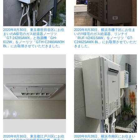
2020年8月30日、東京都世田谷区にお住
2020年8月30日、横浜市磯子区にお住ま
まいのA様宅のガス給湯器ノーリツ
いのY様宅のガス給湯器、リンナイ
「GT-2428SAWX」と熱源機「GH-
「RUF-V2401SAW」をノーリツ「GT-
612W」をノーリツ「GTH-C2460AW3H
C2462SAWX BL」にお取替させていただ
BL」にお取替させていただきました。
きました。
2020年8月30日、東京都江戸川区にお住
2020年8月28日、横浜市南区にお住まい