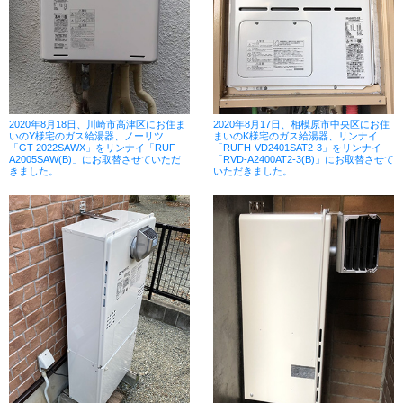
2020年8月18日、川崎市高津区にお住ま
2020年8月17日、相模原市中央区にお住
いのY様宅のガス給湯器、ノーリツ
まいのK様宅のガス給湯器、リンナイ
「GT-2022SAWX」をリンナイ「RUF-
「RUFH-VD2401SAT2-3」をリンナイ
A2005SAW(B)」にお取替させていただ
「RVD-A2400AT2-3(B)」にお取替させて
きました。
いただきました。