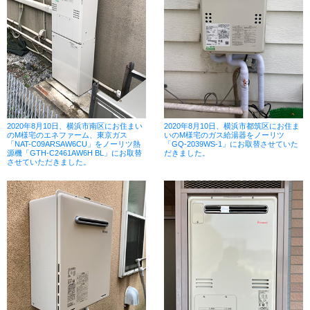
2020年8月10日、横浜市南区にお住まい
2020年8月10日、横浜市都筑区にお住ま
のM様宅のエネファーム、東京ガス
いのM様宅のガス給湯器をノーリツ
「NAT-C09ARSAW6CU」をノーリツ熱
「GQ-2039WS-1」にお取替させていた
源機「GTH-C2461AW6H BL」にお取替
だきました。
させていただきました。