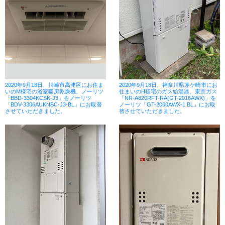
2020年9月18日、川崎市高津区にお住ま
2020年9月18日、神奈川県茅ケ崎市にお
いのM様宅の浴室暖房乾燥機、ノーリツ
住まいのH様宅のガス給湯器、東京ガス
「BBD-3304KCSK-J3」をノーリツ
「NR-A820RFT-RA(GT-2016AWX)」を
「BDV-3306AUKNSC-J3-BL」にお取替
ノーリツ「GT-2060AWX-1 BL」にお取
させていただきました。
替させていただきました。