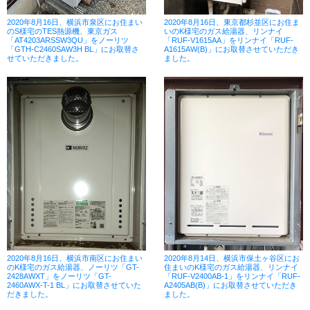
2020年8月16日、横浜市泉区にお住まい
2020年8月16日、東京都杉並区にお住ま
のS様宅のTES熱源機、東京ガス
いのK様宅のガス給湯器、リンナイ
「AT4203ARSSW3QU」をノーリツ
「RUF-V1615AA」をリンナイ「RUF-
「GTH-C2460SAW3H BL」にお取替さ
A1615AW(B)」にお取替させていただき
せていただきました。
ました。
2020年8月16日、横浜市南区にお住まい
2020年8月14日、横浜市保土ヶ谷区にお
のK様宅のガス給湯器、ノーリツ「GT-
住まいのK様宅のガス給湯器、リンナイ
2428AWXT」をノーリツ「GT-
「RUF-V2400AB-1」をリンナイ「RUF-
2460AWX-T-1 BL」にお取替させていた
A2405AB(B)」にお取替させていただき
だきました。
ました。