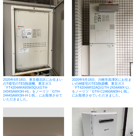
2020年9月18日、東京都北区にお住まい
2020年9月18日、川崎市高津区にお住ま
のT様宅のTES熱源機、東京ガス
いのM様宅のTES熱源機、東京ガス
「FT4204ARA9SW3QU(GTH-
「FT4204ARS2AQ(GTH-2434AWX-L)」
2434SAWX3H-H)」をノーリツ「GTH-
をノーリツ「GTH-C2460AW3H-L BL」
2444SAWX3H-H-1 BL」にお取替させて
にお取替させていただきました。
いただきました。