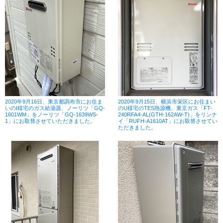
2020年9月16日、東京都調布市にお住ま
2020年9月15日、横浜市栄区にお住まい
いのI様宅のガス給湯器、ノーリツ「GQ-
のU様宅のTES熱源機、東京ガス「FT-
1601WM」をノーリツ「GQ-1639WS-
240RFA4-AL(GTH-162AW-T)」をリンナ
1」にお取替させていただきました。
イ「RUFH-A1610AT」にお取替させてい
ただきました。