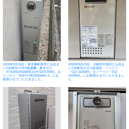
2020年8月26日、東京都町田市にお住ま
2020年8月23日、川崎市中原区にお住ま
いのK様宅のTES熱源機、東京ガス
いのK様宅のガス給湯器、ノーリツ
「XT4205LRSAW3C(GH-S247ZWS)」を
「GQ-1625WS」をノーリツ「GQ-
リンナイ「RUFH-SE2406AW2-3」にお
1625WS」にお取替させていただきまし
取替させていただきました。
た。