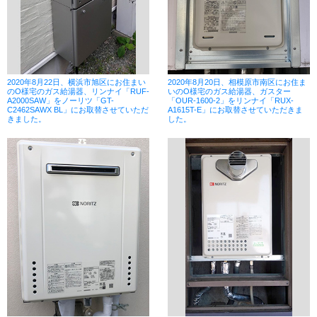
2020年8月22日、横浜市旭区にお住まい
2020年8月20日、相模原市南区にお住ま
のO様宅のガス給湯器、リンナイ「RUF-
いのO様宅のガス給湯器、ガスター
A2000SAW」をノーリツ「GT-
「OUR-1600-2」をリンナイ「RUX-
C2462SAWX BL」にお取替させていただ
A1615T-E」にお取替させていただきま
きました。
した。