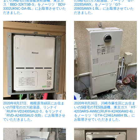
まいのA様宅の浴室暖房乾燥機、東京ガ
のS様宅のガス給湯器、ノーリツ「GT-
ス「BBD-32KTSB-S」をノーリツ「BDV-
2028SAWX」をノーリツ「GT-
3302UKNC-DA-BL」にお取替させていた
2060SAWX-1 BL」にお取替させていた
だきました。
だきました。
2020年8月27日、相模原市緑区にお住ま
2020年8月26日、川崎市麻生区にお住ま
いのT様宅のガス給湯器、リンナイ
いのS様宅のTES熱源機、東京ガス「HT-
「RUFH-VD2400SAU2-3」をリンナイ
4203ARS-AW6C(RUFH-K2400AW2-6)」
「RVD-A2400SAU2-3(B)」にお取替させ
をノーリツ「GTH-C2461AW6H BL」に
ていただきました。
お取替させていただきました。