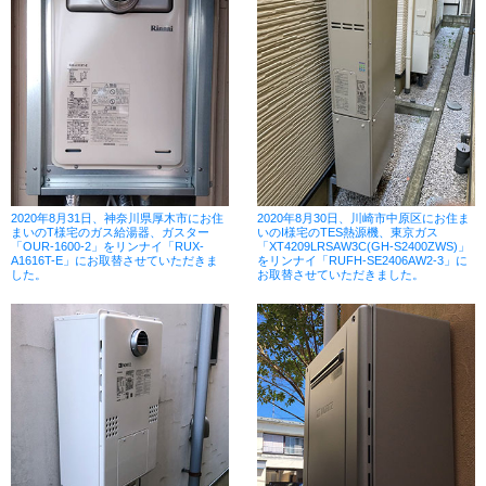
2020年8月31日、神奈川県厚木市にお住
2020年8月30日、川崎市中原区にお住ま
まいのT様宅のガス給湯器、ガスター
いのI様宅のTES熱源機、東京ガス
「OUR-1600-2」をリンナイ「RUX-
「XT4209LRSAW3C(GH-S2400ZWS)」
A1616T-E」にお取替させていただきま
をリンナイ「RUFH-SE2406AW2-3」に
した。
お取替させていただきました。