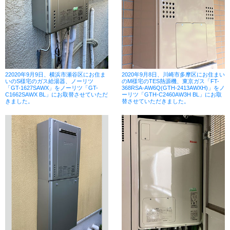
22020年9月9日、横浜市瀬谷区にお住ま
2020年9月8日、川崎市多摩区にお住まい
いのS様宅のガス給湯器、ノーリツ
のM様宅のTES熱源機、東京ガス「FT-
「GT-1627SAWX」をノーリツ「GT-
368RSA-AW6Q(GTH-2413AWXH)」をノ
C1662SAWX BL」にお取替させていただ
ーリツ「GTH-C2460AW3H BL」にお取
きました。
替させていただきました。