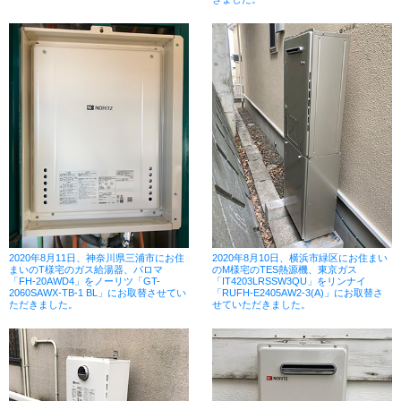
2020年8月11日、神奈川県三浦市にお住
2020年8月10日、横浜市緑区にお住まい
まいのT様宅のガス給湯器、パロマ
のM様宅のTES熱源機、東京ガス
「FH-20AWD4」をノーリツ「GT-
「IT4203LRSSW3QU」をリンナイ
2060SAWX-TB-1 BL」にお取替させてい
「RUFH-E2405AW2-3(A)」にお取替さ
ただきました。
せていただきました。