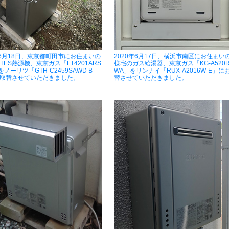
年6月18日、東京都町田市にお住まいの
2020年6月17日、横浜市南区にお住まい
TES熱源機、東京ガス「FT4201ARS
様宅のガス給湯器、東京ガス「KG-A520R
をノーリツ「GTH-C2459SAWD B
WA」をリンナイ「RUX-A2016W-E」に
お取替させていただきました。
替させていただきました。