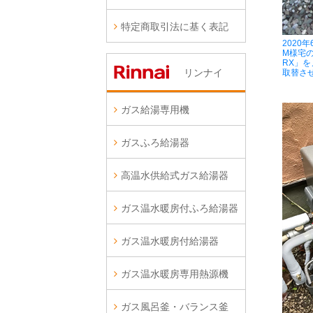
特定商取引法に基く表記
2020
M様宅の
RX」を
リンナイ
取替さ
ガス給湯専用機
ガスふろ給湯器
高温水供給式ガス給湯器
ガス温水暖房付ふろ給湯器
ガス温水暖房付給湯器
ガス温水暖房専用熱源機
ガス風呂釜・バランス釜