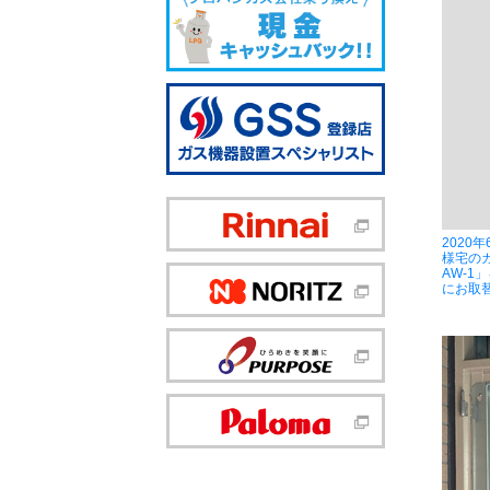
2020
様宅のガ
AW-1」
にお取