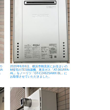
の
2020年6月6日、横浜市鶴見区にお住まいの
3A
M様宅のTES熱源機、東京ガス「AT-361RFA-
」
AL」をノーリツ「GT-C2462SAWX BL」に
お取替させていただきました。