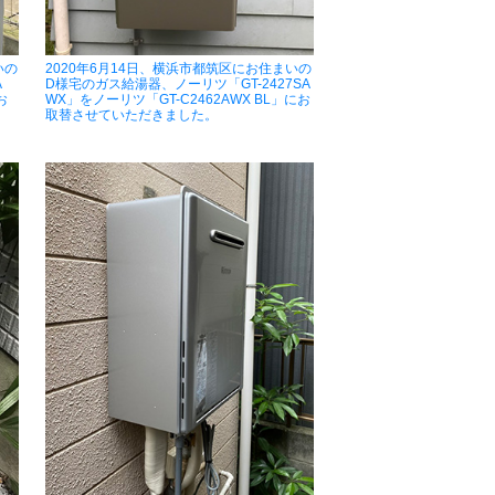
いの
2020年6月14日、横浜市都筑区にお住まいの
A
D様宅のガス給湯器、ノーリツ「GT-2427SA
お
WX」をノーリツ「GT-C2462AWX BL」にお
取替させていただきました。