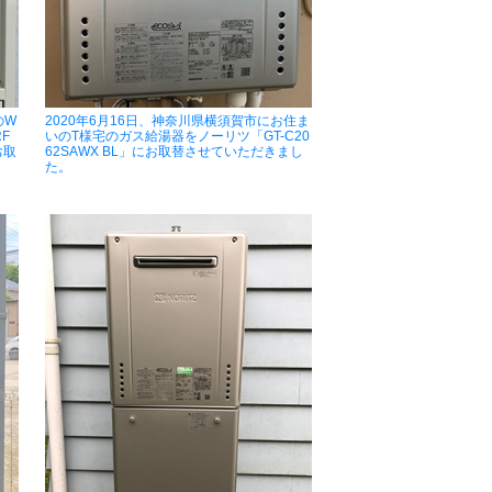
のW
2020年6月16日、神奈川県横須賀市にお住ま
F
いのT様宅のガス給湯器をノーリツ「GT-C20
お取
62SAWX BL」にお取替させていただきまし
た。