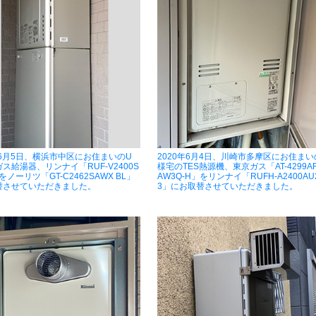
年6月5日、横浜市中区にお住まいのU
2020年6月4日、川崎市多摩区にお住まい
ス給湯器、リンナイ「RUF-V2400S
様宅のTES熱源機、東京ガス「AT-4299A
をノーリツ「GT-C2462SAWX BL」
AW3Q-H」をリンナイ「RUFH-A2400AU2
替させていただきました。
3」にお取替させていただきました。