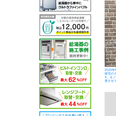
2020
様宅のガ
X」をノ
替させ