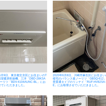
年6月9日、東京都文京区にお住まいのT
2020年6月8日、川崎市麻生区にお住まい
室暖房乾燥機、三洋「DBD-28KSA
様宅のバランス釜ノーリツ「GBSQ-612
ーリツ「BDV-4104AUNC-BL」にお
壁貫通タイプのリンナイ「RUF-HV82SA-
せていただきました。
E」にお取替させていただきました。