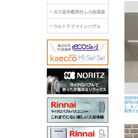
ガス温水暖房付ふろ給湯器
ウルトラファインバブル
2020
様宅の浴
1」をノ
取替さ