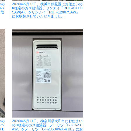
いの
2020年6月12日、横浜市鶴見区にお住まいの
AR
K様宅のガス給湯器、リンナイ「RUF-A2000
お取
SAW(A)」をリンナイ「RUF-E2007SAW」
にお取替させていただきました。
いの
2020年6月11日、神奈川県大和市にお住まい
RS
のH様宅のガス給湯器、ノーリツ「GT-1623
 B
AW」をノーリツ「GT-2053AWX-4 BL」にお