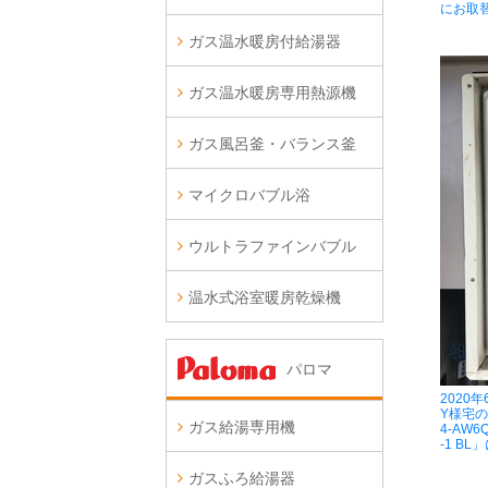
にお取
ガス温水暖房付給湯器
ガス温水暖房専用熱源機
ガス風呂釜・バランス釜
マイクロバブル浴
ウルトラファインバブル
温水式浴室暖房乾燥機
パロマ
2020
Y様宅の
ガス給湯専用機
4-AW6
-1 B
ガスふろ給湯器