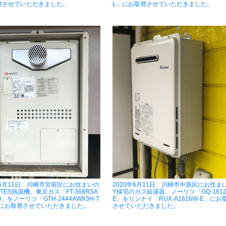
替させていただきました。
L」にお取替させていただきました。
年6月11日、川崎市宮前区にお住まいの
2020年6月11日、川崎市中原区にお住ま
TES熱源機、東京ガス「FT-368RSA
Y様宅のガス給湯器、ノーリツ「GQ-161
Q」をノーリツ「GTH-2444AWX3H-T
E」をリンナイ「RUX-A1616W-E」にお
L」にお取替させていただきました。
させていただきました。