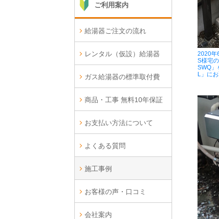
ご利用案内
給湯器ご注文の流れ
レンタル（仮設）給湯器
2020
S様宅の
SWQ」
L」に
ガス給湯器の標準取付費
商品・工事 無料10年保証
お支払い方法について
よくある質問
施工事例
お客様の声・口コミ
会社案内