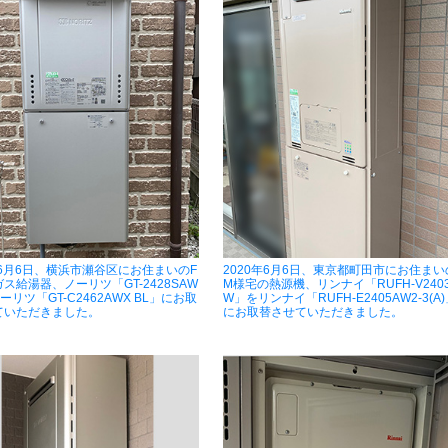
年6月6日、横浜市瀬谷区にお住まいのF
2020年6月6日、東京都町田市にお住まい
ス給湯器、ノーリツ「GT-2428SAW
M様宅の熱源機、リンナイ「RUFH-V240
ーリツ「GT-C2462AWX BL」にお取
W」をリンナイ「RUFH-E2405AW2-3(A)
ていただきました。
にお取替させていただきました。