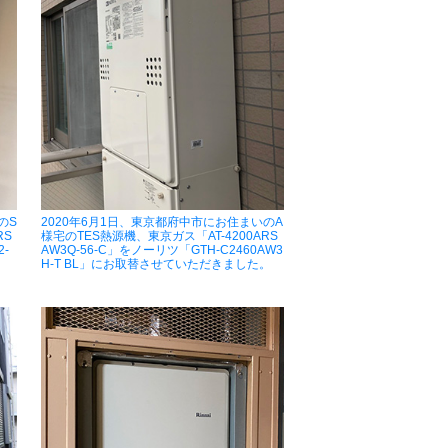
のS
2020年6月1日、東京都府中市にお住まいのA
RS
様宅のTES熱源機、東京ガス「AT-4200ARS
-
AW3Q-56-C」をノーリツ「GTH-C2460AW3
H-T BL」にお取替させていただきました。