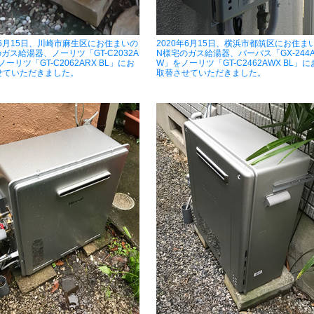
年6月15日、川崎市麻生区にお住まいの
2020年6月15日、横浜市都筑区にお住ま
ガス給湯器、ノーリツ「GT-C2032A
N様宅のガス給湯器、パーパス「GX-244
ノーリツ「GT-C2062ARX BL」にお
W」をノーリツ「GT-C2462AWX BL」に
せていただきました。
取替させていただきました。