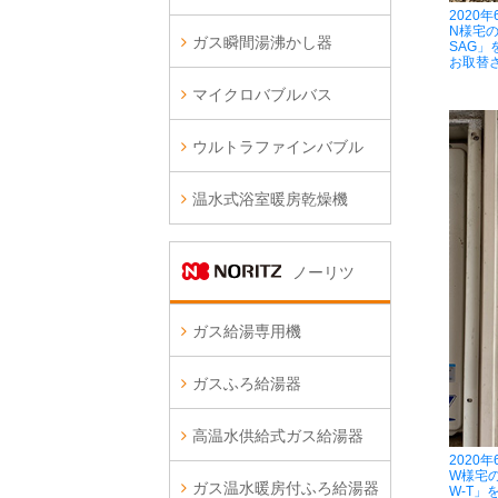
2020
N様宅の
ガス瞬間湯沸かし器
SAG」
お取替
マイクロバブルバス
ウルトラファインバブル
温水式浴室暖房乾燥機
ノーリツ
ガス給湯専用機
ガスふろ給湯器
高温水供給式ガス給湯器
2020
W様宅の
ガス温水暖房付ふろ給湯器
W-T」を