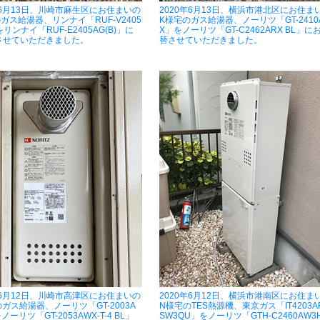
年6月13日、川崎市麻生区にお住まいの
2020年6月13日、横浜市港北区にお住ま
ガス給湯器、リンナイ「RUF-V2405
K様宅のガス給湯器、ノーリツ「GT-2410
をリンナイ「RUF-E2405AG(B)」に
X」をノーリツ「GT-C2462ARX BL」に
させていただきました。
替させていただきました。
年6月12日、川崎市高津区にお住まいの
2020年6月12日、横浜市港南区にお住ま
ガス給湯器、ノーリツ「GT-2003A
N様宅のTES熱源機、東京ガス「IT4203A
ノーリツ「GT-2053AWX-T-4 BL」
SW3QU」をノーリツ「GTH-C2460AW3H