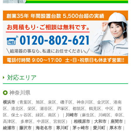
対応エリア
神奈川県
横浜市
（
青葉区
、
旭区
、
泉区
、
磯子区
、
神奈川区
、
金沢区
、
港南
区
、
港北区
、
栄区
、
瀬谷区
、
戸塚区
、
都筑区
、
鶴見区
、
中区
、
西
区
、
保土ヶ谷区
、
緑区
、
南区
）｜
川崎市
（
麻生区
、
川崎区
、
幸区
、
高津区
、
多摩区
、
中原区
、
宮前区
）｜
相模原市
｜
大和市
｜
座間市
｜
綾瀬市
｜
藤沢市
｜
海老名市
｜
寒川町
｜
茅ヶ崎市
｜
愛川町
｜
厚木市
｜