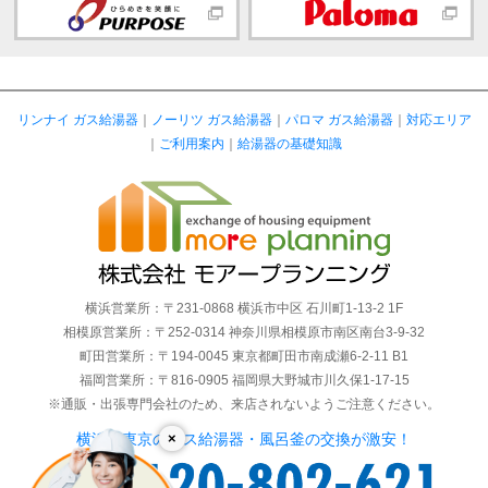
リンナイ ガス給湯器
｜
ノーリツ ガス給湯器
｜
パロマ ガス給湯器
｜
対応エリア
｜
ご利用案内
｜
給湯器の基礎知識
横浜営業所：〒231-0868 横浜市中区 石川町1-13-2 1F
相模原営業所：〒252-0314 神奈川県相模原市南区南台3-9-32
町田営業所：〒194-0045 東京都町田市南成瀬6-2-11 B1
福岡営業所：〒816-0905 福岡県大野城市川久保1-17-15
※通販・出張専門会社のため、来店されないようご注意ください。
×
横浜・東京のガス給湯器・風呂釜の交換が激安！