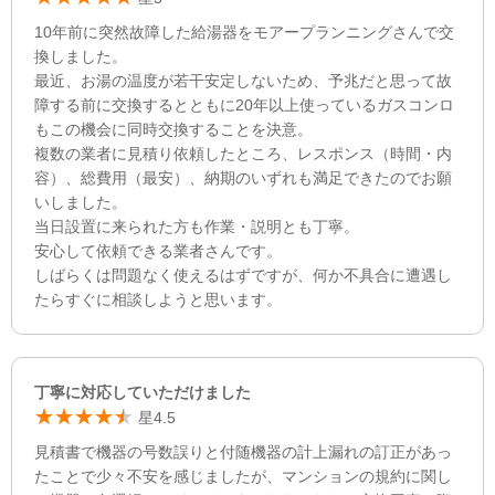
10年前に突然故障した給湯器をモアープランニングさんで交
換しました。
最近、お湯の温度が若干安定しないため、予兆だと思って故
障する前に交換するとともに20年以上使っているガスコンロ
もこの機会に同時交換することを決意。
複数の業者に見積り依頼したところ、レスポンス（時間・内
容）、総費用（最安）、納期のいずれも満足できたのでお願
いしました。
当日設置に来られた方も作業・説明とも丁寧。
安心して依頼できる業者さんです。
しばらくは問題なく使えるはずですが、何か不具合に遭遇し
たらすぐに相談しようと思います。
丁寧に対応していただけました
星4.5
見積書で機器の号数誤りと付随機器の計上漏れの訂正があっ
たことで少々不安を感じましたが、マンションの規約に関し