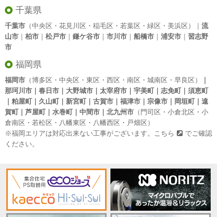
千葉県
千葉市
（中央区・花見川区・稲毛区・若葉区・緑区・美浜区）｜
流
山市
｜
柏市
｜
松戸市
｜
鎌ケ谷市
｜
市川市
｜
船橋市
｜
浦安市
｜
習志野
市
福岡県
福岡市
（博多区・中央区・東区・西区・南区・城南区・早良区）
｜
那珂川市｜春日市｜大野城市｜太宰府市｜宇美町｜志免町｜須恵町
｜粕屋町｜久山町｜新宮町｜古賀市｜福津市｜宗像市｜岡垣町｜遠
賀町｜芦屋町｜水巻町｜中間市｜北九州市
（門司区・小倉北区・小
倉南区・若松区・八幡東区・八幡西区・戸畑区）
※福岡エリアは対応出来ない工事がございます。
こちら
でご確認
ください。