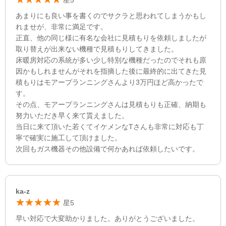
星5
あまりにも良い事を書くのでサクラと思われてしまうかもし
れませが、非常に満足です。
正直、他の同じ様に有名な会社に見積もりを依頼しましたが
取り替えが出来ない機種で見積もりしてきました。
床暖房対応の系統が多い少し特別な機種だったのでそれも原
因かもしれませんがそれを指摘した後に最終的に出てきた見
積もりはモアープランニングさんより3万円ほど高かったで
す。
その点、モアープランニングさんは見積もりも正確、納期も
努力いただき早く来て貰えました。
当日に来て頂いた若くてイケメンなTさんも非常に対応も丁
寧で確実に施工して頂けました。
次回もガス機器その他設備で何かあれば依頼したいです。
ka-z
星5
早い対応で大変助かりました。ありがとうございました。