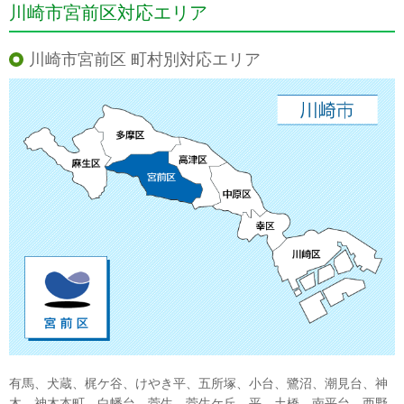
川崎市宮前区対応エリア
川崎市宮前区 町村別対応エリア
有馬、犬蔵、梶ケ谷、けやき平、五所塚、小台、鷺沼、潮見台、神
木、神木本町、白幡台、菅生、菅生ケ丘、平、土橋、南平台、西野