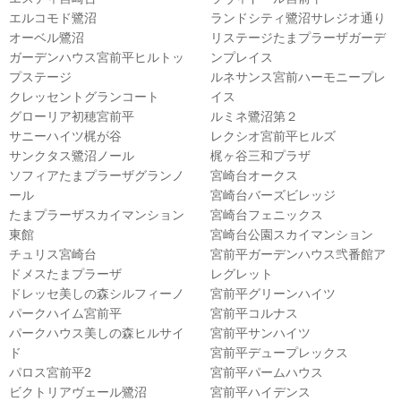
エルコモド鷺沼
ランドシティ鷺沼サレジオ通り
オーベル鷺沼
リステージたまプラーザガーデ
ガーデンハウス宮前平ヒルトッ
ンプレイス
プステージ
ルネサンス宮前ハーモニープレ
クレッセントグランコート
イス
グローリア初穂宮前平
ルミネ鷺沼第２
サニーハイツ梶が谷
レクシオ宮前平ヒルズ
サンクタス鷺沼ノール
梶ヶ谷三和プラザ
ソフィアたまプラーザグランノ
宮崎台オークス
ール
宮崎台バーズビレッジ
たまプラーザスカイマンション
宮崎台フェニックス
東館
宮崎台公園スカイマンション
チュリス宮崎台
宮前平ガーデンハウス弐番館ア
ドメスたまプラーザ
レグレット
ドレッセ美しの森シルフィーノ
宮前平グリーンハイツ
パークハイム宮前平
宮前平コルナス
パークハウス美しの森ヒルサイ
宮前平サンハイツ
ド
宮前平デュープレックス
パロス宮前平2
宮前平パームハウス
ビクトリアヴェール鷺沼
宮前平ハイデンス