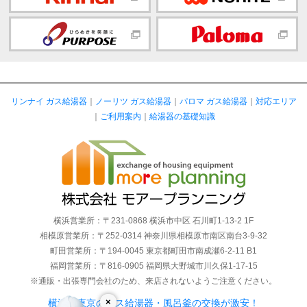
リンナイ ガス給湯器
｜
ノーリツ ガス給湯器
｜
パロマ ガス給湯器
｜
対応エリア
｜
ご利用案内
｜
給湯器の基礎知識
横浜営業所：〒231-0868 横浜市中区 石川町1-13-2 1F
相模原営業所：〒252-0314 神奈川県相模原市南区南台3-9-32
町田営業所：〒194-0045 東京都町田市南成瀬6-2-11 B1
福岡営業所：〒816-0905 福岡県大野城市川久保1-17-15
※通販・出張専門会社のため、来店されないようご注意ください。
×
横浜・東京のガス給湯器・風呂釜の交換が激安！