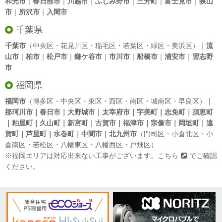
和光市
｜
春日部市
｜
川越市
｜
ふじみ野市
｜
三芳町
｜
富士見市
｜
狭山
市
｜
所沢市
｜
入間市
千葉県
千葉市
（中央区・花見川区・稲毛区・若葉区・緑区・美浜区）｜
流
山市
｜
柏市
｜
松戸市
｜
鎌ケ谷市
｜
市川市
｜
船橋市
｜
浦安市
｜
習志野
市
福岡県
福岡市
（博多区・中央区・東区・西区・南区・城南区・早良区）
｜
那珂川市｜春日市｜大野城市｜太宰府市｜宇美町｜志免町｜須恵町
｜粕屋町｜久山町｜新宮町｜古賀市｜福津市｜宗像市｜岡垣町｜遠
賀町｜芦屋町｜水巻町｜中間市｜北九州市
（門司区・小倉北区・小
倉南区・若松区・八幡東区・八幡西区・戸畑区）
※福岡エリアは対応出来ない工事がございます。
こちら
でご確認
ください。