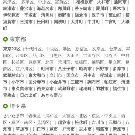
高津区
、
多摩区
、
中原区
、
宮前区
）｜
相模原市
｜
大和市
｜
座間市
｜
綾瀬市
｜
藤沢市
｜
海老名市
｜
寒川町
｜
茅ヶ崎市
｜
愛川町
｜
厚木市
｜
伊勢原市
｜
平塚市
｜
清川村
｜
秦野市
｜
鎌倉市
｜
逗子市
｜
葉山町
｜
横
須賀市
｜
三浦市
｜
松田町
｜
開成町
｜
大井町
｜
中井町
｜
二宮町
｜
大磯
町
東京都
東京23区
（
千代田区
、
中央区
、
港区
、
新宿区
、
文京区
、
台東区
、
墨
田区
、
江東区
、
品川区
、
目黒区
、
大田区
、
世田谷区
、
渋谷区
、
中野
区
、
杉並区
、
豊島区
、
北区
・
荒川区
、
板橋区
、
練馬区
、
足立区
、
葛
飾区
、
江戸川区
）｜
町田市
｜
八王子市
｜
昭島市
｜
日野市
｜
多摩市
｜
武蔵村山市
｜
東大和市
｜
立川市
｜
国立市
｜
府中市
｜
稲城市
｜
東村山
市
｜
小平市
｜
国分寺市
｜
小金井市
｜
三鷹市
｜
調布市
｜
狛江市
｜
清瀬
市
｜
東久留米市
｜
西東京市
｜
武蔵野市
｜
瑞穂町
｜
羽村市
｜
福生市
｜
青梅市
｜
日の出町
｜
あきる野市
埼玉県
さいたま市
（岩槻区・浦和区・大宮区・北区・桜区・中央区・西
区・緑区・南区・見沼区）｜
越谷市
｜
松伏町
｜
吉川市
｜
三郷市
｜
八
潮市
｜
草加市
｜
川口市
｜
蕨市
｜
戸田市
｜
志木市
｜
朝霧市
｜
新座市
｜