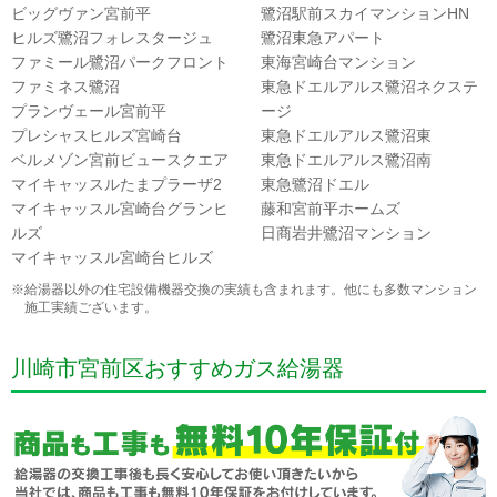
ビッグヴァン宮前平
鷺沼駅前スカイマンションHN
ヒルズ鷺沼フォレスタージュ
鷺沼東急アパート
ファミール鷺沼パークフロント
東海宮崎台マンション
ファミネス鷺沼
東急ドエルアルス鷺沼ネクステ
プランヴェール宮前平
ージ
プレシャスヒルズ宮崎台
東急ドエルアルス鷺沼東
ベルメゾン宮前ビュースクエア
東急ドエルアルス鷺沼南
マイキャッスルたまプラーザ2
東急鷺沼ドエル
マイキャッスル宮崎台グランヒ
藤和宮前平ホームズ
ルズ
日商岩井鷺沼マンション
マイキャッスル宮崎台ヒルズ
※給湯器以外の住宅設備機器交換の実績も含まれます。他にも多数マンション
施工実績ございます。
川崎市宮前区おすすめガス給湯器