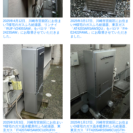
2025年4月12日、川崎市宮前区にお住ま
2025年3月17日、川崎市宮前区にお住ま
いT様宅のガスふろ給湯器、リンナイ
いH様宅のガスふろ給湯器、東京ガス
「RUF-V2405SAW」をパロマ「FH-
「AT4203ARSAW3QU」をパロマ「FH-
2423SAW」にお取替させていただきま
E2422FAWL」にお取替させていただき
した。
ました。
2025年3月3日、川崎市宮前区にお住まい
2025年1月17日、川崎市宮前区にお住ま
Y様宅のガス温水暖房付ふろ給湯器、東
いO様宅のガス温水暖房付ふろ給湯器、
京ガス「IT4207ARSAW3CU(RUFH-
東京ガス「FT4205ARSSW6CU(GTH-