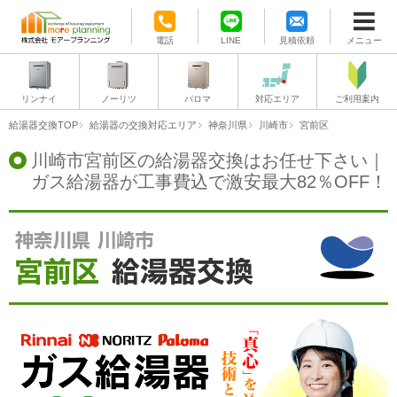
電話
LINE
見積依頼
メニュー
リンナイ
ノーリツ
パロマ
対応エリア
ご利用案内
給湯器交換TOP
給湯器の交換対応エリア
神奈川県
川崎市
宮前区
川崎市宮前区の給湯器交換はお任せ下さい｜
ガス給湯器が工事費込で激安最大82％OFF！