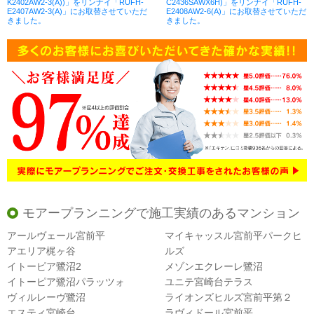
K2402AW2-3(A))」をリンナイ「RUFH-
C2436SAWX6H)」をリンナイ「RUFH-
E2407AW2-3(A)」にお取替させていただ
E2408AW2-6(A)」にお取替させていただ
きました。
きました。
モアープランニングで施工実績のあるマンション
アールヴェール宮前平
マイキャッスル宮前平パークヒ
アエリア梶ヶ谷
ルズ
イトーピア鷺沼2
メゾンエクレーレ鷺沼
イトーピア鷺沼パラッツォ
ユニテ宮崎台テラス
ヴィルレーヴ鷺沼
ライオンズヒルズ宮前平第２
エスティ宮崎台
ラヴィドール宮前平