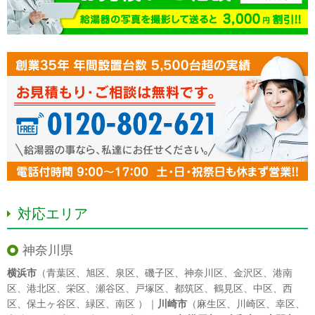
対応エリア
神奈川県
横浜市
（
青葉区
、
旭区
、
泉区
、
磯子区
、
神奈川区
、
金沢区
、
港南
区
、
港北区
、
栄区
、
瀬谷区
、
戸塚区
、
都筑区
、
鶴見区
、
中区
、
西
区
、
保土ヶ谷区
、
緑区
、
南区
）｜
川崎市
（
麻生区
、
川崎区
、
幸区
、