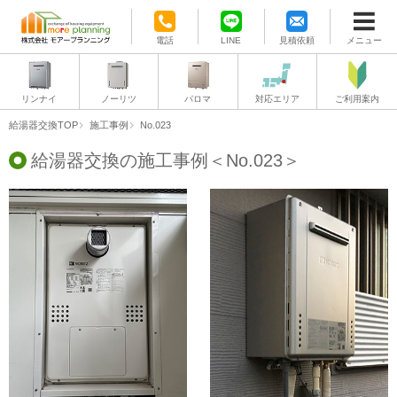
電話
LINE
見積依頼
メニュー
リンナイ
ノーリツ
パロマ
対応エリア
ご利用案内
給湯器交換TOP
施工事例
No.023
給湯器交換の施工事例＜No.023＞