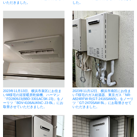
いただきました。
した。
2023年11月13日、横浜市泉区にお住ま
2023年11月12日、横浜市南区にお住ま
いM様宅の浴室暖房乾燥機、ハーマン
いT様宅のガス給湯器、東京ガス「NR-
「FD2809J3(BBD-3301ACSK-J3)」をノ
A824RFW-R(GT-2416SAWX)」をノーリ
ーリツ「BDV-4106AUKNC-J3-BL」にお
ツ「GT-2470SAW BL」にお取替させて
取替させていただきました。
いただきました。