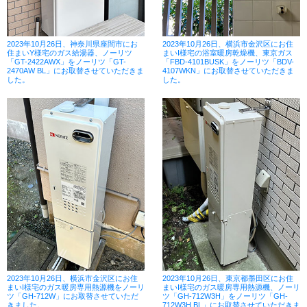
2023年10月26日、神奈川県座間市にお
2023年10月26日、横浜市金沢区にお住
住まいY様宅のガス給湯器、ノーリツ
まいI様宅の浴室暖房乾燥機、東京ガス
「GT-2422AWX」をノーリツ「GT-
「FBD-4101BUSK」をノーリツ「BDV-
2470AW BL」にお取替させていただきま
4107WKN」にお取替させていただきま
した。
した。
2023年10月26日、横浜市金沢区にお住
2023年10月26日、東京都墨田区にお住
まいI様宅のガス暖房専用熱源機をノーリ
まいI様宅のガス暖房専用熱源機、ノーリ
ツ「GH-712W」にお取替させていただ
ツ「GH-712W3H」をノーリツ「GH-
きました。
712W3H BL」にお取替させていただきま