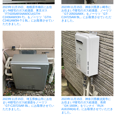
2023年11月15日、相模原市南区にお住
2023年11月15日、神奈川県茅ヶ崎市に
まいN様宅のガス給湯器、東京ガス
お住まいT様宅のガス給湯器、ノーリツ
「FT4205ARS4AW3CU(GTH-
「GT-2050SAWX」をノーリツ「GT-
C2436AWX3H-T)」をノーリツ「GTH-
C2472SAW BL」にお取替させていただ
C2461AW3H-T-1 BL」にお取替させてい
きました。
ただきました。
2023年11月15日、埼玉県狭山市にお住
2023年11月15日、神奈川県横須賀市に
まいK様宅のガス給湯器をノーリツ
お住まいY様宅のガス給湯器、長府
「GT-C2072SAR BL」にお取替させてい
「GK-1600K」をリンナイ「RUX-
ただきました。
A1615W(A)-E」にお取替させていただき
ました。