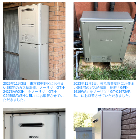
2023年11月3日、東京都中野区にお住ま
2023年11月3日、横浜市青葉区にお住ま
いS様宅のガス給湯器、ノーリツ「GTH-
いS様宅のガス給湯器、長府「GFK-
2427SAWX3H」をノーリツ「GTH-
1616WA」をノーリツ「GT-C1672AR
C2459SAW3H-1 BL」にお取替させてい
BL」にお取替させていただきました。
ただきました。