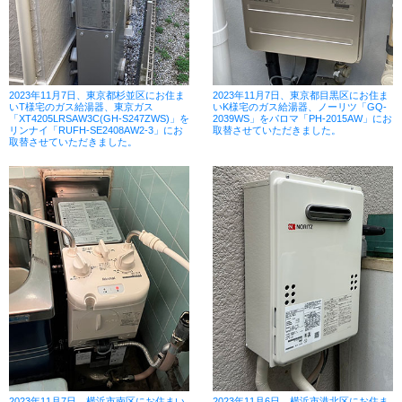
2023年11月7日、東京都杉並区にお住ま
2023年11月7日、東京都目黒区にお住ま
いT様宅のガス給湯器、東京ガス
いK様宅のガス給湯器、ノーリツ「GQ-
「XT4205LRSAW3C(GH-S247ZWS)」を
2039WS」をパロマ「PH-2015AW」にお
リンナイ「RUFH-SE2408AW2-3」にお
取替させていただきました。
取替させていただきました。
2023年11月7日、横浜市南区にお住まい
2023年11月6日、横浜市港北区にお住ま