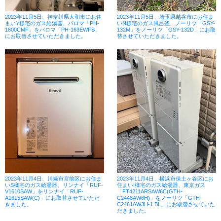
2023年11月5日、神奈川県大和市にお住
2023年11月5日、埼玉県越谷市にお住ま
まいY様宅のガス給湯器、パロマ「PH-
いN様宅のガス風呂釜、ノーリツ「GSY-
1600CMF」をパロマ「PH-163EWFS」
132M」をノーリツ「GSY-132D」にお取
にお取替させていただきました。
替させていただきました。
2023年11月4日、川崎市宮前区にお住ま
2023年11月4日、横浜市保土ヶ谷区にお
いS様宅のガス給湯器、リンナイ「RUF-
住まいI様宅のガス給湯器、東京ガス
V1610SAW」をリンナイ「RUF-
「FT4211ARSAW6C(GTH-
A1615SAW(C)」にお取替させていただ
C2448AW6H)」をノーリツ「GTH-
きました。
C2461AW3H-1 BL」にお取替させていた
だきました。