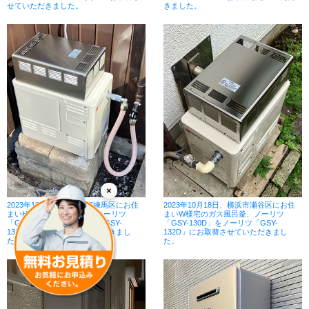
せていただきました。
きました。
×
2023年10月18日、東京都練馬区にお住
2023年10月18日、横浜市瀬谷区にお住
まいH様宅のガス風呂釜、ノーリツ
まいW様宅のガス風呂釜、ノーリツ
「GSY-130M」をノーリツ「GSY-
「GSY-130D」をノーリツ「GSY-
132D」にお取替させていただきまし
132D」にお取替させていただきまし
た。
た。