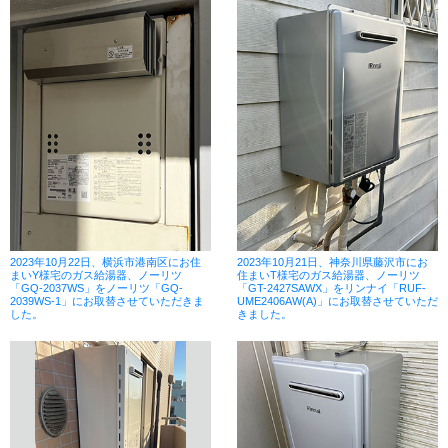
2023年10月22日、横浜市港南区にお住
2023年10月21日、神奈川県藤沢市にお
まいY様宅のガス給湯器、ノーリツ
住まいT様宅のガス給湯器、ノーリツ
「GQ-2037WS」をノーリツ「GQ-
「GT-2427SAWX」をリンナイ「RUF-
2039WS-1」にお取替させていただきま
UME2406AW(A)」にお取替させていただ
した。
きました。