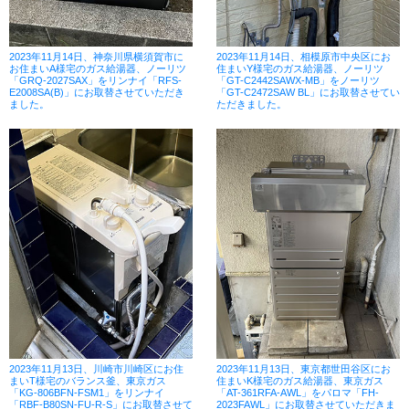
2023年11月14日、神奈川県横須賀市に
2023年11月14日、相模原市中央区にお
お住まいA様宅のガス給湯器、ノーリツ
住まいY様宅のガス給湯器、ノーリツ
「GRQ-2027SAX」をリンナイ「RFS-
「GT-C2442SAWX-MB」をノーリツ
E2008SA(B)」にお取替させていただき
「GT-C2472SAW BL」にお取替させてい
ました。
ただきました。
2023年11月13日、川崎市川崎区にお住
2023年11月13日、東京都世田谷区にお
まいT様宅のバランス釜、東京ガス
住まいK様宅のガス給湯器、東京ガス
「KG-806BFN-FSM1」をリンナイ
「AT-361RFA-AWL」をパロマ「FH-
「RBF-B80SN-FU-R-S」にお取替させて
2023FAWL」にお取替させていただきま