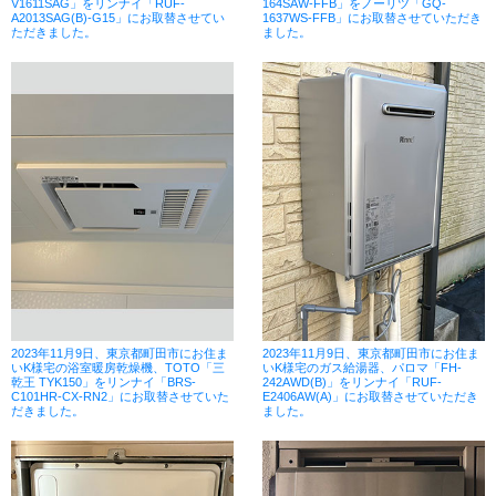
V1611SAG」をリンナイ「RUF-
164SAW-FFB」をノーリツ「GQ-
A2013SAG(B)-G15」にお取替させてい
1637WS-FFB」にお取替させていただき
ただきました。
ました。
2023年11月9日、東京都町田市にお住ま
2023年11月9日、東京都町田市にお住ま
いK様宅の浴室暖房乾燥機、TOTO「三
いK様宅のガス給湯器、パロマ「FH-
乾王 TYK150」をリンナイ「BRS-
242AWD(B)」をリンナイ「RUF-
C101HR-CX-RN2」にお取替させていた
E2406AW(A)」にお取替させていただき
だきました。
ました。