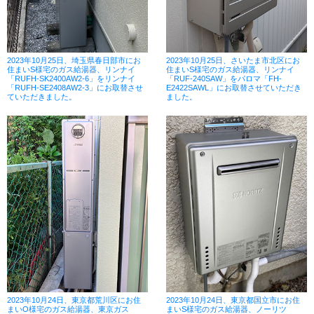
2023年10月25日、埼玉県春日部市にお
2023年10月25日、さいたま市北区にお
住まいS様宅のガス給湯器、リンナイ
住まいS様宅のガス給湯器、リンナイ
「RUFH-SK2400AW2-6」をリンナイ
「RUF-240SAW」をパロマ「FH-
「RUFH-SE2408AW2-3」にお取替させ
E2422SAWL」にお取替させていただき
ていただきました。
ました。
2023年10月24日、東京都荒川区にお住
2023年10月24日、東京都国立市にお住
まいO様宅のガス給湯器、東京ガス
まいS様宅のガス給湯器、ノーリツ