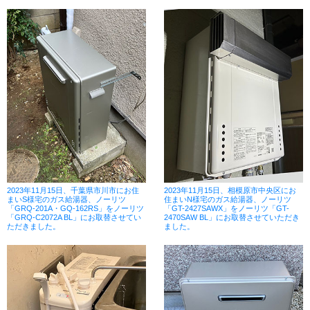
2023年11月15日、千葉県市川市にお住
2023年11月15日、相模原市中央区にお
まいS様宅のガス給湯器、ノーリツ
住まいN様宅のガス給湯器、ノーリツ
「GRQ-201A・GQ-162RS」をノーリツ
「GT-2427SAWX」をノーリツ「GT-
「GRQ-C2072A BL」にお取替させてい
2470SAW BL」にお取替させていただき
ただきました。
ました。