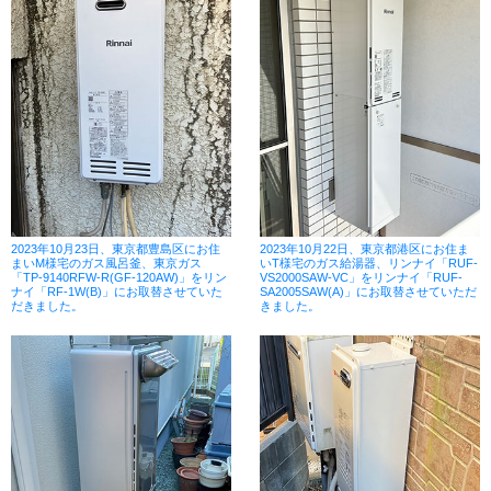
2023年10月23日、東京都豊島区にお住
2023年10月22日、東京都港区にお住ま
まいM様宅のガス風呂釜、東京ガス
いT様宅のガス給湯器、リンナイ「RUF-
「TP-9140RFW-R(GF-120AW)」をリン
VS2000SAW-VC」をリンナイ「RUF-
ナイ「RF-1W(B)」にお取替させていた
SA2005SAW(A)」にお取替させていただ
だきました。
きました。