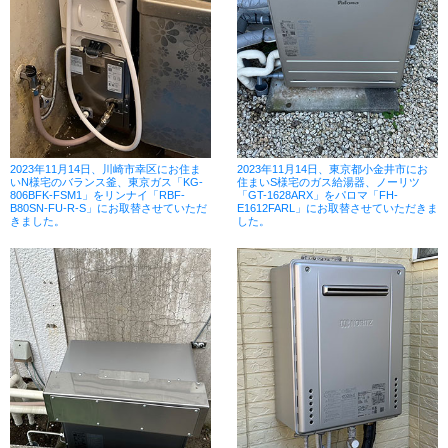
2023年11月14日、川崎市幸区にお住ま
2023年11月14日、東京都小金井市にお
いN様宅のバランス釜、東京ガス「KG-
住まいS様宅のガス給湯器、ノーリツ
806BFK-FSM1」をリンナイ「RBF-
「GT-1628ARX」をパロマ「FH-
B80SN-FU-R-S」にお取替させていただ
E1612FARL」にお取替させていただきま
きました。
した。