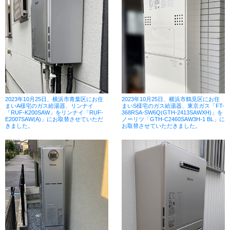
2023年10月25日、横浜市青葉区にお住
2023年10月25日、横浜市鶴見区にお住
まいA様宅のガス給湯器、リンナイ
まいS様宅のガス給湯器、東京ガス「FT-
「RUF-K200SAW」をリンナイ「RUF-
368RSA-SW6Q(GTH-2413SAWXH)」を
E2007SAW(A)」にお取替させていただ
ノーリツ「GTH-C2460SAW3H-1 BL」に
きました。
お取替させていただきました。