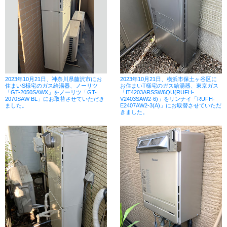
2023年10月21日、神奈川県藤沢市にお
2023年10月21日、横浜市保土ヶ谷区に
住まいS様宅のガス給湯器、ノーリツ
お住まいT様宅のガス給湯器、東京ガス
「GT-2050SAWX」をノーリツ「GT-
「IT4203ARSSW6QU(RUFH-
2070SAW BL」にお取替させていただき
V2403SAW2-6)」をリンナイ「RUFH-
ました。
E2407AW2-3(A)」にお取替させていただ
きました。