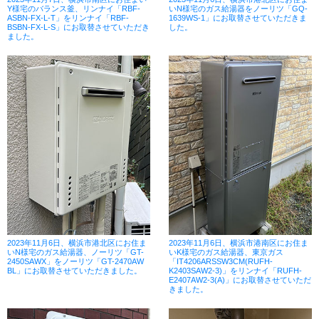
Y様宅のバランス釜、リンナイ「RBF-
いN様宅のガス給湯器をノーリツ「GQ-
ASBN-FX-L-T」をリンナイ「RBF-
1639WS-1」にお取替させていただきま
BSBN-FX-L-S」にお取替させていただき
した。
ました。
2023年11月6日、横浜市港北区にお住ま
2023年11月6日、横浜市港南区にお住ま
いN様宅のガス給湯器、ノーリツ「GT-
いK様宅のガス給湯器、東京ガス
2450SAWX」をノーリツ「GT-2470AW
「IT4206ARSSW3CM(RUFH-
BL」にお取替させていただきました。
K2403SAW2-3)」をリンナイ「RUFH-
E2407AW2-3(A)」にお取替させていただ
きました。