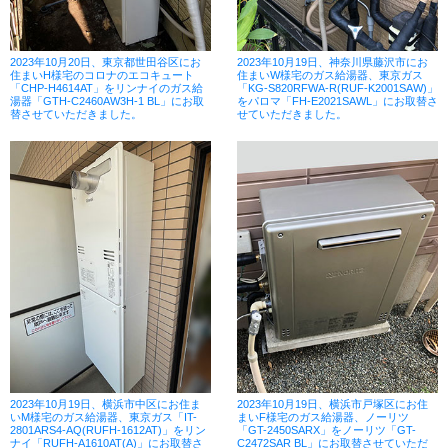
2023年10月20日、東京都世田谷区にお
2023年10月19日、神奈川県藤沢市にお
住まいH様宅のコロナのエコキュート
住まいW様宅のガス給湯器、東京ガス
「CHP-H4614AT」をリンナイのガス給
「KG-S820RFWA-R(RUF-K2001SAW)」
湯器「GTH-C2460AW3H-1 BL」にお取
をパロマ「FH-E2021SAWL」にお取替さ
替させていただきました。
せていただきました。
2023年10月19日、横浜市中区にお住ま
2023年10月19日、横浜市戸塚区にお住
いM様宅のガス給湯器、東京ガス「IT-
まいF様宅のガス給湯器、ノーリツ
2801ARS4-AQ(RUFH-1612AT)」をリン
「GT-2450SARX」をノーリツ「GT-
ナイ「RUFH-A1610AT(A)」にお取替さ
C2472SAR BL」にお取替させていただ