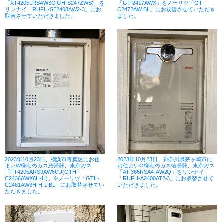
「XT4205LRSAW3C(GH-S247ZWS)」を
「GT-2417AWX」をノーリツ「GT-
リンナイ「RUFH-SE2408AW2-3」にお
C2472AW BL」にお取替させていただき
取替させていただきました。
ました。
2023年10月23日、横浜市青葉区にお住
2023年10月23日、神奈川県茅ヶ崎市に
まいW様宅のガス給湯器、東京ガス
お住まいG様宅のガス給湯器、東京ガス
「FT4205ARS9AW6CU(GTH-
「AT-366RSA4-AW2Q」をリンナイ
C2436AWX6H-H)」をノーリツ「GTH-
「RUFH-A2400AT2-3」にお取替させて
C2461AW3H-H-1 BL」にお取替させてい
いただきました。
ただきました。