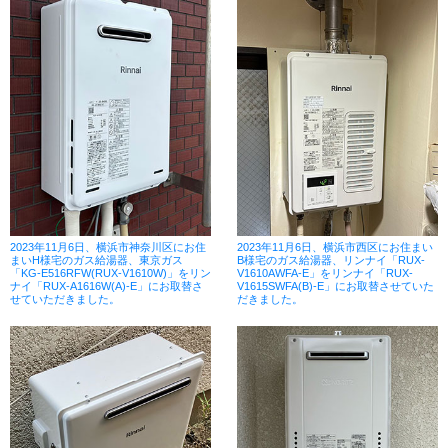
2023年11月6日、横浜市神奈川区にお住
2023年11月6日、横浜市西区にお住まい
まいH様宅のガス給湯器、東京ガス
B様宅のガス給湯器、リンナイ「RUX-
「KG-E516RFW(RUX-V1610W)」をリン
V1610AWFA-E」をリンナイ「RUX-
ナイ「RUX-A1616W(A)-E」にお取替さ
V1615SWFA(B)-E」にお取替させていた
せていただきました。
だきました。