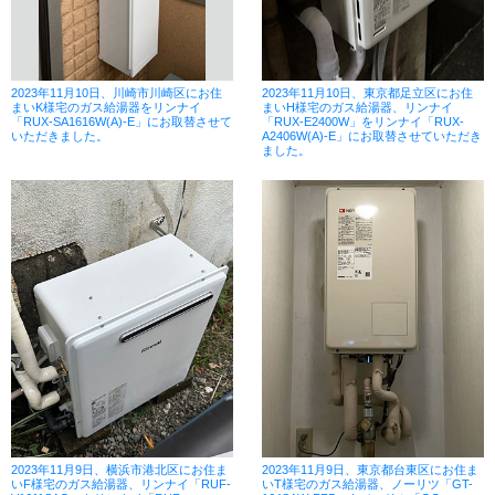
2023年11月10日、川崎市川崎区にお住
2023年11月10日、東京都足立区にお住
まいK様宅のガス給湯器をリンナイ
まいH様宅のガス給湯器、リンナイ
「RUX-SA1616W(A)-E」にお取替させて
「RUX-E2400W」をリンナイ「RUX-
いただきました。
A2406W(A)-E」にお取替させていただき
ました。
2023年11月9日、横浜市港北区にお住ま
2023年11月9日、東京都台東区にお住ま
いF様宅のガス給湯器、リンナイ「RUF-
いT様宅のガス給湯器、ノーリツ「GT-