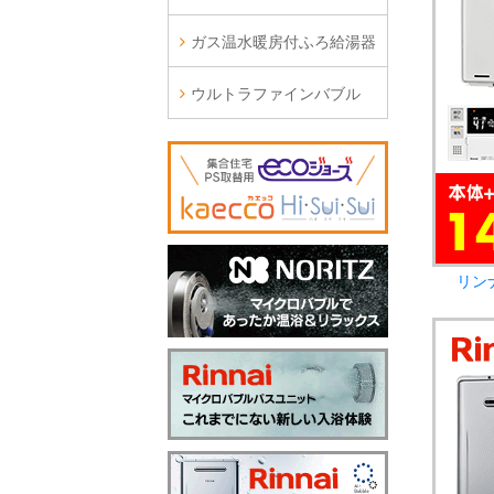
ガス温水暖房付ふろ給湯器
ウルトラファインバブル
リン