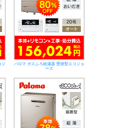
コジ
パロマ ガスふろ給湯器 壁掛型エコジョ
ーズ