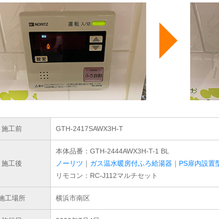
施工前
GTH-2417SAWX3H-T
本体品番：GTH-2444AWX3H-T-1 BL
施工後
ノーリツ
｜
ガス温水暖房付ふろ給湯器
｜
PS扉内設置
リモコン：RC-J112マルチセット
施工場所
横浜市南区