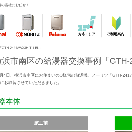
店の当社にお任せ！
-2444AWX3H-T-1 BL」
横浜市南区の給湯器交換事例「GTH-2444
7月4日、横浜市南区にお住まいのO様宅の熱源機、ノーリツ「GTH-2417SAW
BL」にお取替させていただきました。
器本体
施工前