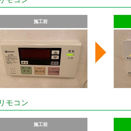
施工前
リモコン
施工前