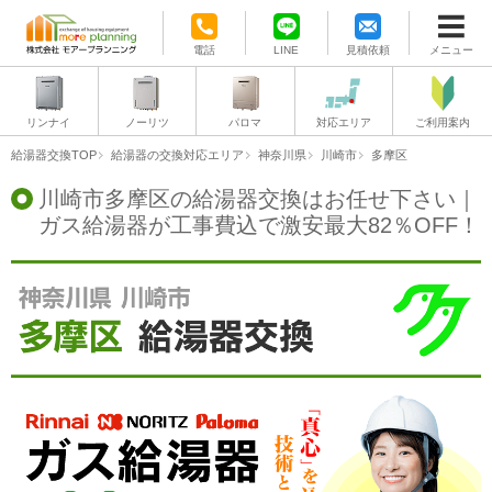
電話
LINE
見積依頼
メニュー
リンナイ
ノーリツ
パロマ
対応エリア
ご利用案内
給湯器交換TOP
給湯器の交換対応エリア
神奈川県
川崎市
多摩区
川崎市多摩区の給湯器交換はお任せ下さい｜
ガス給湯器が工事費込で激安最大82％OFF！