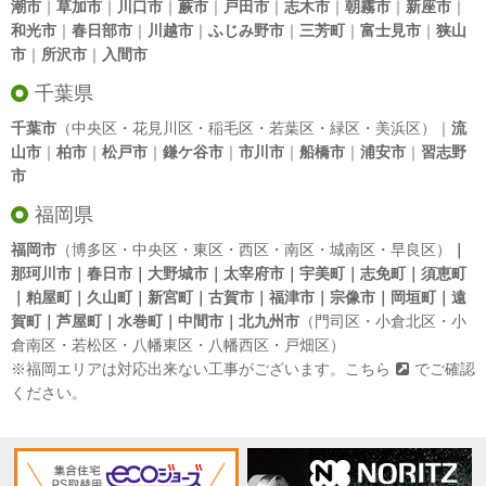
潮市
｜
草加市
｜
川口市
｜
蕨市
｜
戸田市
｜
志木市
｜
朝霧市
｜
新座市
｜
和光市
｜
春日部市
｜
川越市
｜
ふじみ野市
｜
三芳町
｜
富士見市
｜
狭山
市
｜
所沢市
｜
入間市
千葉県
千葉市
（中央区・花見川区・稲毛区・若葉区・緑区・美浜区）｜
流
山市
｜
柏市
｜
松戸市
｜
鎌ケ谷市
｜
市川市
｜
船橋市
｜
浦安市
｜
習志野
市
福岡県
福岡市
（博多区・中央区・東区・西区・南区・城南区・早良区）
｜
那珂川市｜春日市｜大野城市｜太宰府市｜宇美町｜志免町｜須恵町
｜粕屋町｜久山町｜新宮町｜古賀市｜福津市｜宗像市｜岡垣町｜遠
賀町｜芦屋町｜水巻町｜中間市｜北九州市
（門司区・小倉北区・小
倉南区・若松区・八幡東区・八幡西区・戸畑区）
※福岡エリアは対応出来ない工事がございます。
こちら
でご確認
ください。