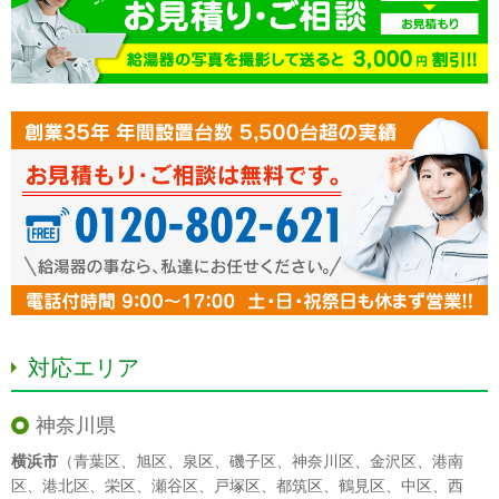
対応エリア
神奈川県
横浜市
（
青葉区
、
旭区
、
泉区
、
磯子区
、
神奈川区
、
金沢区
、
港南
区
、
港北区
、
栄区
、
瀬谷区
、
戸塚区
、
都筑区
、
鶴見区
、
中区
、
西