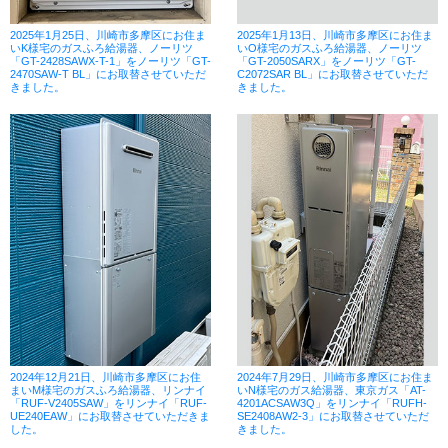
2025年1月25日、川崎市多摩区にお住ま
2025年1月13日、川崎市多摩区にお住ま
いK様宅のガスふろ給湯器、ノーリツ
いO様宅のガスふろ給湯器、ノーリツ
「GT-2428SAWX-T-1」をノーリツ「GT-
「GT-2050SARX」をノーリツ「GT-
2470SAW-T BL」にお取替させていただ
C2072SAR BL」にお取替させていただ
きました。
きました。
2024年12月21日、川崎市多摩区にお住
2024年7月29日、川崎市多摩区にお住ま
まいM様宅のガスふろ給湯器、リンナイ
いN様宅のガス給湯器、東京ガス「AT-
「RUF-V2405SAW」をリンナイ「RUF-
4201ACSAW3Q」をリンナイ「RUFH-
UE240EAW」にお取替させていただきま
SE2408AW2-3」にお取替させていただ
した。
きました。