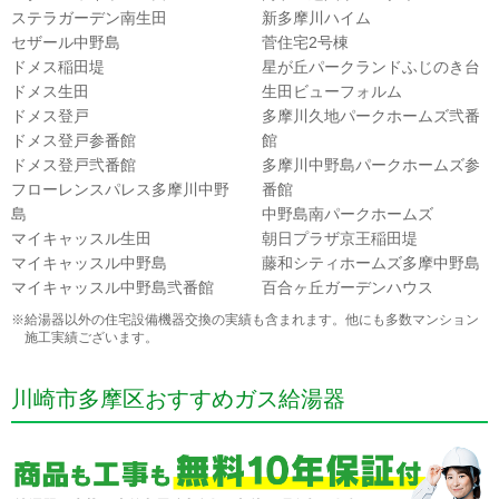
ステラガーデン南生田
新多摩川ハイム
セザール中野島
菅住宅2号棟
ドメス稲田堤
星が丘パークランドふじのき台
ドメス生田
生田ビューフォルム
ドメス登戸
多摩川久地パークホームズ弐番
ドメス登戸参番館
館
ドメス登戸弐番館
多摩川中野島パークホームズ参
フローレンスパレス多摩川中野
番館
島
中野島南パークホームズ
マイキャッスル生田
朝日プラザ京王稲田堤
マイキャッスル中野島
藤和シティホームズ多摩中野島
マイキャッスル中野島弐番館
百合ヶ丘ガーデンハウス
※給湯器以外の住宅設備機器交換の実績も含まれます。他にも多数マンション
施工実績ございます。
川崎市多摩区おすすめガス給湯器