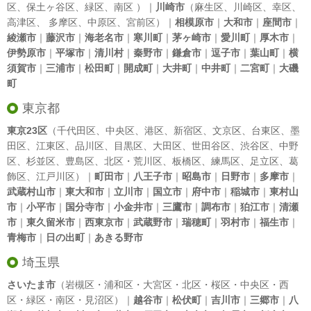
区
、
保土ヶ谷区
、
緑区
、
南区
）｜
川崎市
（
麻生区
、
川崎区
、
幸区
、
高津区
、
多摩区
、
中原区
、
宮前区
）｜
相模原市
｜
大和市
｜
座間市
｜
綾瀬市
｜
藤沢市
｜
海老名市
｜
寒川町
｜
茅ヶ崎市
｜
愛川町
｜
厚木市
｜
伊勢原市
｜
平塚市
｜
清川村
｜
秦野市
｜
鎌倉市
｜
逗子市
｜
葉山町
｜
横
須賀市
｜
三浦市
｜
松田町
｜
開成町
｜
大井町
｜
中井町
｜
二宮町
｜
大磯
町
東京都
東京23区
（
千代田区
、
中央区
、
港区
、
新宿区
、
文京区
、
台東区
、
墨
田区
、
江東区
、
品川区
、
目黒区
、
大田区
、
世田谷区
、
渋谷区
、
中野
区
、
杉並区
、
豊島区
、
北区
・
荒川区
、
板橋区
、
練馬区
、
足立区
、
葛
飾区
、
江戸川区
）｜
町田市
｜
八王子市
｜
昭島市
｜
日野市
｜
多摩市
｜
武蔵村山市
｜
東大和市
｜
立川市
｜
国立市
｜
府中市
｜
稲城市
｜
東村山
市
｜
小平市
｜
国分寺市
｜
小金井市
｜
三鷹市
｜
調布市
｜
狛江市
｜
清瀬
市
｜
東久留米市
｜
西東京市
｜
武蔵野市
｜
瑞穂町
｜
羽村市
｜
福生市
｜
青梅市
｜
日の出町
｜
あきる野市
埼玉県
さいたま市
（岩槻区・浦和区・大宮区・北区・桜区・中央区・西
区・緑区・南区・見沼区）｜
越谷市
｜
松伏町
｜
吉川市
｜
三郷市
｜
八