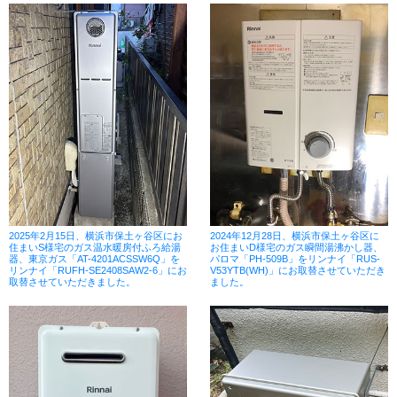
2025年2月15日、横浜市保土ヶ谷区にお
2024年12月28日、横浜市保土ヶ谷区に
住まいS様宅のガス温水暖房付ふろ給湯
お住まいD様宅のガス瞬間湯沸かし器、
器、東京ガス「AT-4201ACSSW6Q」を
パロマ「PH-509B」をリンナイ「RUS-
リンナイ「RUFH-SE2408SAW2-6」にお
V53YTB(WH)」にお取替させていただき
取替させていただきました。
ました。