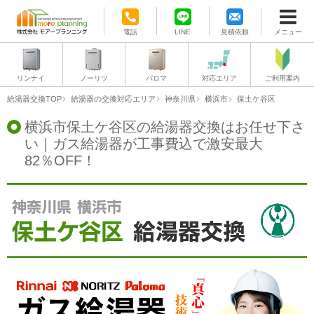
電話
LINE
見積依頼
メニュー
リンナイ
ノーリツ
パロマ
対応エリア
ご利用案内
給湯器交換TOP
給湯器の交換対応エリア
神奈川県
横浜市
保土ケ谷区
横浜市保土ケ谷区の給湯器交換はお任せ下さ
い｜ガス給湯器が工事費込で激安最大
82％OFF！