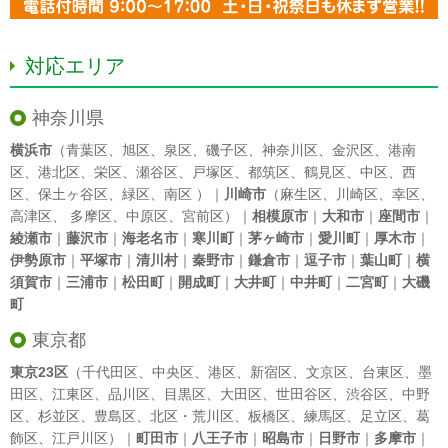
対応エリア
神奈川県
横浜市
（
青葉区
、
旭区
、
泉区
、
磯子区
、
神奈川区
、
金沢区
、
港南
区
、
港北区
、
栄区
、
瀬谷区
、
戸塚区
、
都筑区
、
鶴見区
、
中区
、
西
区
、
保土ヶ谷区
、
緑区
、
南区
）｜
川崎市
（
麻生区
、
川崎区
、
幸区
、
高津区
、
多摩区
、
中原区
、
宮前区
）｜
相模原市
｜
大和市
｜
座間市
｜
綾瀬市
｜
藤沢市
｜
海老名市
｜
寒川町
｜
茅ヶ崎市
｜
愛川町
｜
厚木市
｜
伊勢原市
｜
平塚市
｜
清川村
｜
秦野市
｜
鎌倉市
｜
逗子市
｜
葉山町
｜
横
須賀市
｜
三浦市
｜
松田町
｜
開成町
｜
大井町
｜
中井町
｜
二宮町
｜
大磯
町
東京都
東京23区
（
千代田区
、
中央区
、
港区
、
新宿区
、
文京区
、
台東区
、
墨
田区
、
江東区
、
品川区
、
目黒区
、
大田区
、
世田谷区
、
渋谷区
、
中野
区
、
杉並区
、
豊島区
、
北区
・
荒川区
、
板橋区
、
練馬区
、
足立区
、
葛
飾区
、
江戸川区
）｜
町田市
｜
八王子市
｜
昭島市
｜
日野市
｜
多摩市
｜