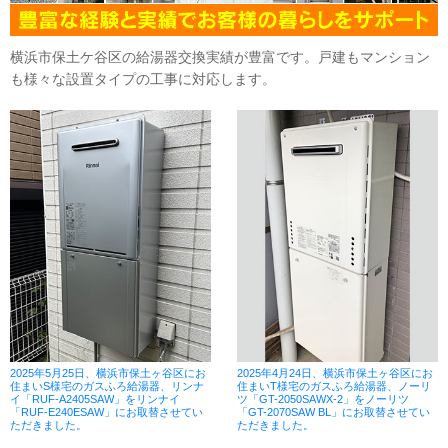
横浜市保土ケ谷区の給湯器交換実績が豊富です。戸建もマンション
も様々な設置タイプの工事に対応します。
2025年5月25日、横浜市保土ヶ谷区にお
2025年4月24日、横浜市保土ヶ谷区にお
住まいS様宅のガスふろ給湯器、リンナ
住まいT様宅のガスふろ給湯器、ノーリ
イ「RUF-A2405SAW」をリンナイ
ツ「GT-2050SAWX-2」をノーリツ
「RUF-E240ESAW」にお取替させてい
「GT-2070SAW BL」にお取替させてい
ただきました。
ただきました。