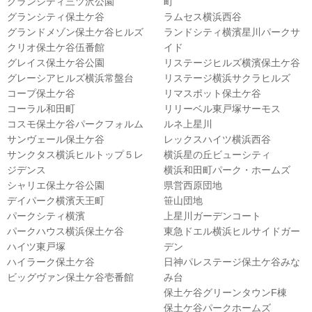
グランシティ三ツ沢公園
町
グランシティ保土ケ谷
ラムセス横浜西谷
グランドメゾン保土ケ谷ヒルズ
ランドシティ横濱星川パークサ
クリオ保土ケ谷伍番館
イド
グレイス保土ケ谷公園
リステージヒルズ横濱保土ケ谷
グレーシアヒルズ横浜常盤台
リステージ横浜サクラヒルズ
コープ保土ケ谷
リマスポット保土ケ谷
コーラル和田町
リリーベル東戸塚サーモス
コスモ保土ケ谷パークフォルム
ルネ上星川
サンヴェール保土ケ谷
レックスハイツ横浜西谷
サンクタス横浜ヒルトップ５レ
横浜星の丘ビューシティ
ジデンス
横浜和田町パーク・ホームズ
シャリエ保土ケ谷公園
県営西原団地
デイパーク横濱天王町
笹山団地
パークシティ横濱
上星川ガーデンコート
パークハウス横浜保土ケ谷
東急ドエル横浜ヒルサイドガー
ハイツ東戸塚
デン
ハイラーク保土ケ谷
日神パレステージ保土ケ谷みな
ビッグヴァン保土ケ谷壱番館
み台
保土ケ谷グリーンタウンF棟
保土ケ谷パークホームズ