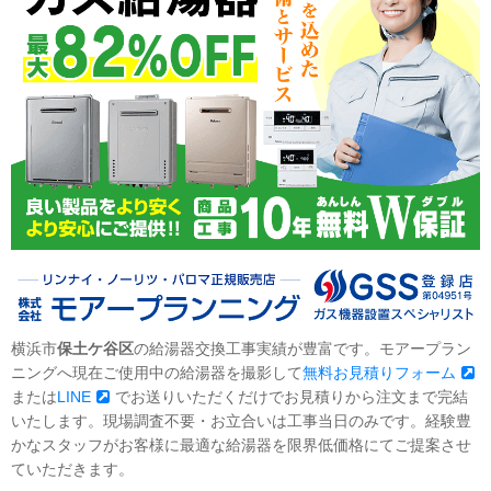
横浜市
保土ケ谷区
の給湯器交換工事実績が豊富です。モアープラン
ニングへ現在ご使用中の給湯器を撮影して
無料お見積りフォーム
または
LINE
でお送りいただくだけでお見積りから注文まで完結
いたします。現場調査不要・お立合いは工事当日のみです。経験豊
かなスタッフがお客様に最適な給湯器を限界低価格にてご提案させ
ていただきます。