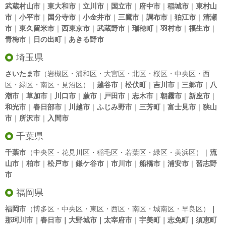
武蔵村山市
｜
東大和市
｜
立川市
｜
国立市
｜
府中市
｜
稲城市
｜
東村山
市
｜
小平市
｜
国分寺市
｜
小金井市
｜
三鷹市
｜
調布市
｜
狛江市
｜
清瀬
市
｜
東久留米市
｜
西東京市
｜
武蔵野市
｜
瑞穂町
｜
羽村市
｜
福生市
｜
青梅市
｜
日の出町
｜
あきる野市
埼玉県
さいたま市
（岩槻区・浦和区・大宮区・北区・桜区・中央区・西
区・緑区・南区・見沼区）｜
越谷市
｜
松伏町
｜
吉川市
｜
三郷市
｜
八
潮市
｜
草加市
｜
川口市
｜
蕨市
｜
戸田市
｜
志木市
｜
朝霧市
｜
新座市
｜
和光市
｜
春日部市
｜
川越市
｜
ふじみ野市
｜
三芳町
｜
富士見市
｜
狭山
市
｜
所沢市
｜
入間市
千葉県
千葉市
（中央区・花見川区・稲毛区・若葉区・緑区・美浜区）｜
流
山市
｜
柏市
｜
松戸市
｜
鎌ケ谷市
｜
市川市
｜
船橋市
｜
浦安市
｜
習志野
市
福岡県
福岡市
（博多区・中央区・東区・西区・南区・城南区・早良区）
｜
那珂川市｜春日市｜大野城市｜太宰府市｜宇美町｜志免町｜須恵町