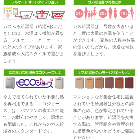
ガスふろ給湯器（給湯+おいだ
ガス給湯器は、号数が大きいほ
き）には、お湯はり機能が異な
ど一度に大量のお湯を使うこと
る「フルオート」と「オート」
ができます。 家族の人数やお湯
の2つのタイプがあります。家
の使い方などから、快適な号数
族構成や入浴スタイルで選びま
を選びましょう。
しょう。
今まで捨てられていた不要な熱
マンションなど集合住宅に設置
を再利用できる「エコジョー
されている給湯器は外観との調
ズ」は、バツグンの省エネ性能
和のため、色が指定されている
で、お財布にやさしく、環境に
ことがあります。給湯器を交換
も配慮した、これからのガス給
する際は、管理組合や管理会社
湯器のスタンダードです。
に指定色がないかどうかご確認
ください。