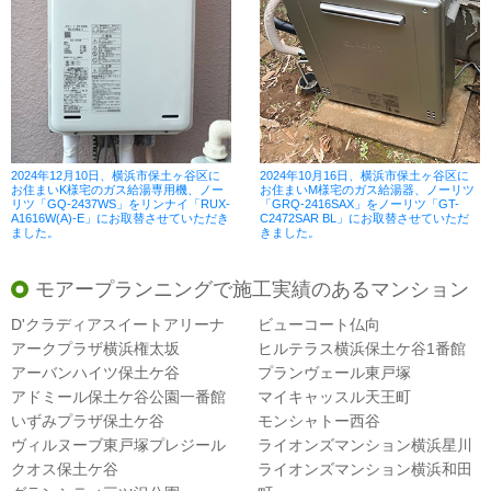
2024年12月10日、横浜市保土ヶ谷区に
2024年10月16日、横浜市保土ヶ谷区に
お住まいK様宅のガス給湯専用機、ノー
お住まいM様宅のガス給湯器、ノーリツ
リツ「GQ-2437WS」をリンナイ「RUX-
「GRQ-2416SAX」をノーリツ「GT-
A1616W(A)-E」にお取替させていただき
C2472SAR BL」にお取替させていただ
ました。
きました。
モアープランニングで施工実績のあるマンション
D'クラディアスイートアリーナ
ビューコート仏向
アークプラザ横浜権太坂
ヒルテラス横浜保土ケ谷1番館
アーバンハイツ保土ケ谷
プランヴェール東戸塚
アドミール保土ケ谷公園一番館
マイキャッスル天王町
いずみプラザ保土ケ谷
モンシャトー西谷
ヴィルヌーブ東戸塚プレジール
ライオンズマンション横浜星川
クオス保土ケ谷
ライオンズマンション横浜和田