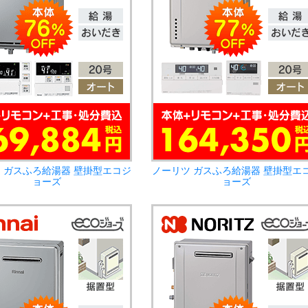
 ガスふろ給湯器 壁掛型エコジ
ノーリツ ガスふろ給湯器 壁掛型エ
ョーズ
ョーズ