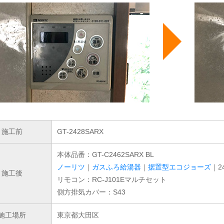
施工前
GT-2428SARX
本体品番：GT-C2462SARX BL
ノーリツ
｜
ガスふろ給湯器
｜
据置型エコジョーズ
｜2
施工後
リモコン：RC-J101Eマルチセット
側方排気カバー：S43
施工場所
東京都大田区