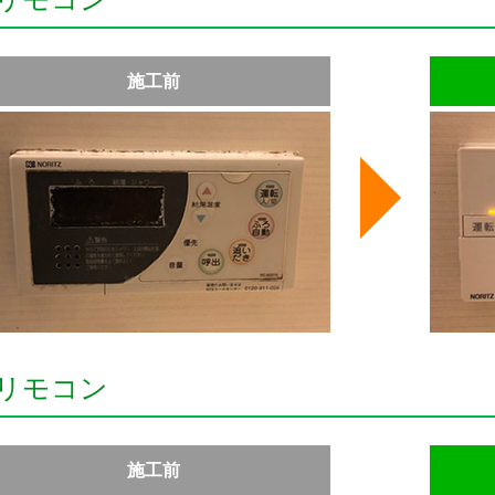
施工前
リモコン
施工前