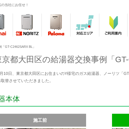
店の当社にお任せ！
T-C2462SARX BL」
東京都大田区の給湯器交換事例「GT-C2
年7月10日、東京都大田区にお住まいのY様宅のガス給湯器、ノーリツ「GT-24
お取替させていただきました。
器本体
施工前