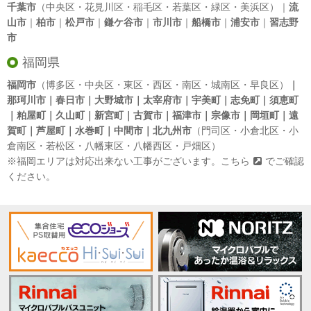
千葉市
（中央区・花見川区・稲毛区・若葉区・緑区・美浜区）｜
流
山市
｜
柏市
｜
松戸市
｜
鎌ケ谷市
｜
市川市
｜
船橋市
｜
浦安市
｜
習志野
市
福岡県
福岡市
（博多区・中央区・東区・西区・南区・城南区・早良区）
｜
那珂川市｜春日市｜大野城市｜太宰府市｜宇美町｜志免町｜須恵町
｜粕屋町｜久山町｜新宮町｜古賀市｜福津市｜宗像市｜岡垣町｜遠
賀町｜芦屋町｜水巻町｜中間市｜北九州市
（門司区・小倉北区・小
倉南区・若松区・八幡東区・八幡西区・戸畑区）
※福岡エリアは対応出来ない工事がございます。
こちら
でご確認
ください。