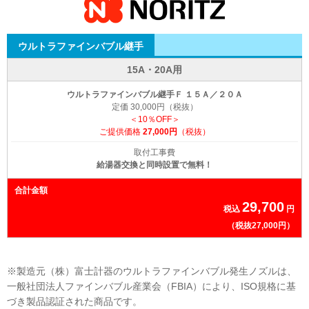
ウルトラファインバブル継手
15A・20A用
ウルトラファインバブル継手Ｆ １５Ａ／２０Ａ
定価 30,000円（税抜）
＜10％OFF＞
ご提供価格
27,000円
（税抜）
取付工事費
給湯器交換と同時設置で無料！
合計金額
29,700
税込
円
（税抜27,000円）
※製造元（株）富士計器のウルトラファインバブル発生ノズルは、
一般社団法人ファインバブル産業会（FBIA）により、ISO規格に基
づき製品認証された商品です。