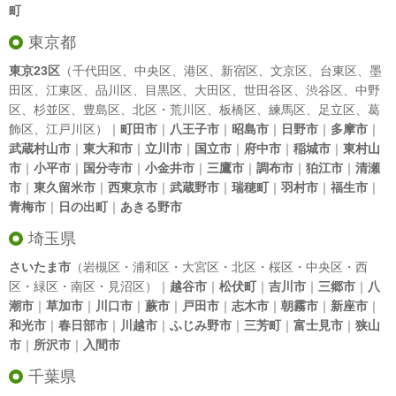
町
東京都
東京23区
（
千代田区
、
中央区
、
港区
、
新宿区
、
文京区
、
台東区
、
墨
田区
、
江東区
、
品川区
、
目黒区
、
大田区
、
世田谷区
、
渋谷区
、
中野
区
、
杉並区
、
豊島区
、
北区
・
荒川区
、
板橋区
、
練馬区
、
足立区
、
葛
飾区
、
江戸川区
）｜
町田市
｜
八王子市
｜
昭島市
｜
日野市
｜
多摩市
｜
武蔵村山市
｜
東大和市
｜
立川市
｜
国立市
｜
府中市
｜
稲城市
｜
東村山
市
｜
小平市
｜
国分寺市
｜
小金井市
｜
三鷹市
｜
調布市
｜
狛江市
｜
清瀬
市
｜
東久留米市
｜
西東京市
｜
武蔵野市
｜
瑞穂町
｜
羽村市
｜
福生市
｜
青梅市
｜
日の出町
｜
あきる野市
埼玉県
さいたま市
（岩槻区・浦和区・大宮区・北区・桜区・中央区・西
区・緑区・南区・見沼区）｜
越谷市
｜
松伏町
｜
吉川市
｜
三郷市
｜
八
潮市
｜
草加市
｜
川口市
｜
蕨市
｜
戸田市
｜
志木市
｜
朝霧市
｜
新座市
｜
和光市
｜
春日部市
｜
川越市
｜
ふじみ野市
｜
三芳町
｜
富士見市
｜
狭山
市
｜
所沢市
｜
入間市
千葉県