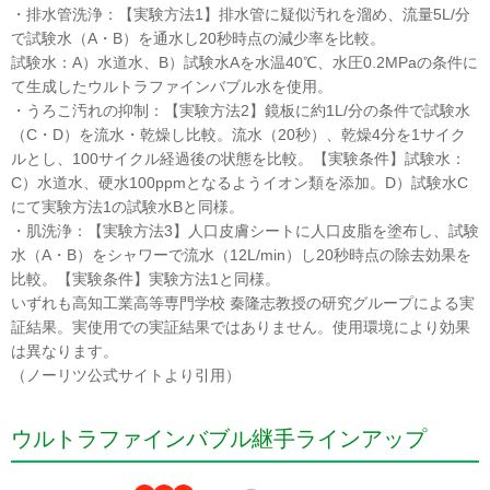
・排水管洗浄：【実験方法1】排水管に疑似汚れを溜め、流量5L/分
で試験水（A・B）を通水し20秒時点の減少率を比較。
試験水：A）水道水、B）試験水Aを水温40℃、水圧0.2MPaの条件に
て生成したウルトラファインバブル水を使用。
・うろこ汚れの抑制：【実験方法2】鏡板に約1L/分の条件で試験水
（C・D）を流水・乾燥し比較。流水（20秒）、乾燥4分を1サイク
ルとし、100サイクル経過後の状態を比較。【実験条件】試験水：
C）水道水、硬水100ppmとなるようイオン類を添加。D）試験水C
にて実験方法1の試験水Bと同様。
・肌洗浄：【実験方法3】人口皮膚シートに人口皮脂を塗布し、試験
水（A・B）をシャワーで流水（12L/min）し20秒時点の除去効果を
比較。【実験条件】実験方法1と同様。
いずれも高知工業高等専門学校 秦隆志教授の研究グループによる実
証結果。実使用での実証結果ではありません。使用環境により効果
は異なります。
（ノーリツ公式サイトより引用）
ウルトラファインバブル継手ラインアップ