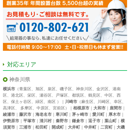
対応エリア
神奈川県
横浜市
（
青葉区
、
旭区
、
泉区
、
磯子区
、
神奈川区
、
金沢区
、
港南
区
、
港北区
、
栄区
、
瀬谷区
、
戸塚区
、
都筑区
、
鶴見区
、
中区
、
西
区
、
保土ヶ谷区
、
緑区
、
南区
）｜
川崎市
（
麻生区
、
川崎区
、
幸区
、
高津区
、
多摩区
、
中原区
、
宮前区
）｜
相模原市
｜
大和市
｜
座間市
｜
綾瀬市
｜
藤沢市
｜
海老名市
｜
寒川町
｜
茅ヶ崎市
｜
愛川町
｜
厚木市
｜
伊勢原市
｜
平塚市
｜
清川村
｜
秦野市
｜
鎌倉市
｜
逗子市
｜
葉山町
｜
横
須賀市
｜
三浦市
｜
松田町
｜
開成町
｜
大井町
｜
中井町
｜
二宮町
｜
大磯