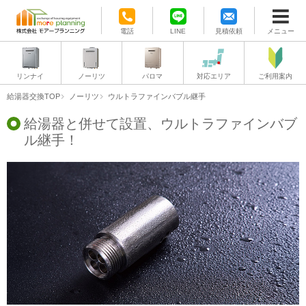
電話
LINE
見積依頼
メニュー
リンナイ
ノーリツ
パロマ
対応エリア
ご利用案内
給湯器交換TOP
ノーリツ
ウルトラファインバブル継手
給湯器と併せて設置、ウルトラファインバブ
ル継手！