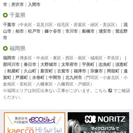
市
｜
所沢市
｜
入間市
千葉県
千葉市
（中央区・花見川区・稲毛区・若葉区・緑区・美浜区）｜
流
山市
｜
柏市
｜
松戸市
｜
鎌ケ谷市
｜
市川市
｜
船橋市
｜
浦安市
｜
習志野
市
福岡県
福岡市
（博多区・中央区・東区・西区・南区・城南区・早良区）
｜
那珂川市｜春日市｜大野城市｜太宰府市｜宇美町｜志免町｜須恵町
｜粕屋町｜久山町｜新宮町｜古賀市｜福津市｜宗像市｜岡垣町｜遠
賀町｜芦屋町｜水巻町｜中間市｜北九州市
（門司区・小倉北区・小
倉南区・若松区・八幡東区・八幡西区・戸畑区）
※福岡エリアは対応出来ない工事がございます。
こちら
でご確認
ください。