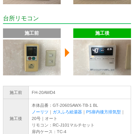
台所リモコン
施工前
施工後
施工前
FH-20AWD4
本体品番：GT-2060SAWX-TB-1 BL
ノーリツ
｜
ガスふろ給湯器
｜
PS扉内後方排気型
｜
施工後
20号｜オート
リモコン：RC-J101マルチセット
扉内ケース：TC-4