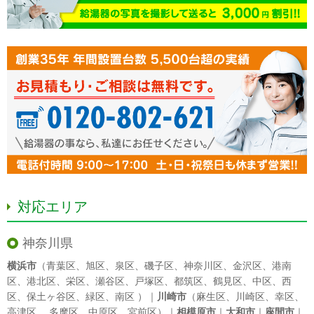
対応エリア
神奈川県
横浜市
（
青葉区
、
旭区
、
泉区
、
磯子区
、
神奈川区
、
金沢区
、
港南
区
、
港北区
、
栄区
、
瀬谷区
、
戸塚区
、
都筑区
、
鶴見区
、
中区
、
西
区
、
保土ヶ谷区
、
緑区
、
南区
）｜
川崎市
（
麻生区
、
川崎区
、
幸区
、
高津区
、
多摩区
、
中原区
、
宮前区
）｜
相模原市
｜
大和市
｜
座間市
｜