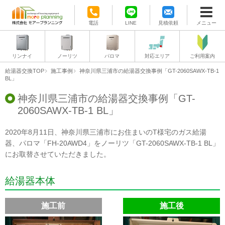
電話
LINE
見積依頼
メニュー
リンナイ
ノーリツ
パロマ
対応エリア
ご利用案内
給湯器交換TOP
施工事例
神奈川県三浦市の給湯器交換事例「GT-2060SAWX-TB-1
BL」
神奈川県三浦市の給湯器交換事例「GT-
2060SAWX-TB-1 BL」
2020年8月11日、神奈川県三浦市にお住まいのT様宅のガス給湯
器、パロマ「FH-20AWD4」をノーリツ「GT-2060SAWX-TB-1 BL」
にお取替させていただきました。
給湯器本体
施工前
施工後