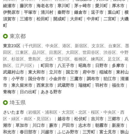
綾瀬市
｜
藤沢市
｜
海老名市
｜
寒川町
｜
茅ヶ崎市
｜
愛川町
｜
厚木市
｜
伊勢原市
｜
平塚市
｜
清川村
｜
秦野市
｜
鎌倉市
｜
逗子市
｜
葉山町
｜
横
須賀市
｜
三浦市
｜
松田町
｜
開成町
｜
大井町
｜
中井町
｜
二宮町
｜
大磯
町
東京都
東京23区
（
千代田区
、
中央区
、
港区
、
新宿区
、
文京区
、
台東区
、
墨
田区
、
江東区
、
品川区
、
目黒区
、
大田区
、
世田谷区
、
渋谷区
、
中野
区
、
杉並区
、
豊島区
、
北区
・
荒川区
、
板橋区
、
練馬区
、
足立区
、
葛
飾区
、
江戸川区
）｜
町田市
｜
八王子市
｜
昭島市
｜
日野市
｜
多摩市
｜
武蔵村山市
｜
東大和市
｜
立川市
｜
国立市
｜
府中市
｜
稲城市
｜
東村山
市
｜
小平市
｜
国分寺市
｜
小金井市
｜
三鷹市
｜
調布市
｜
狛江市
｜
清瀬
市
｜
東久留米市
｜
西東京市
｜
武蔵野市
｜
瑞穂町
｜
羽村市
｜
福生市
｜
青梅市
｜
日の出町
｜
あきる野市
埼玉県
さいたま市
（岩槻区・浦和区・大宮区・北区・桜区・中央区・西
区・緑区・南区・見沼区）｜
越谷市
｜
松伏町
｜
吉川市
｜
三郷市
｜
八
潮市
｜
草加市
｜
川口市
｜
蕨市
｜
戸田市
｜
志木市
｜
朝霧市
｜
新座市
｜
和光市
｜
春日部市
｜
川越市
｜
ふじみ野市
｜
三芳町
｜
富士見市
｜
狭山