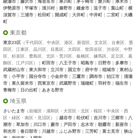
綾瀬市
｜
藤沢市
｜
海老名市
｜
寒川町
｜
茅ヶ崎市
｜
愛川町
｜
厚木市
｜
伊勢原市
｜
平塚市
｜
清川村
｜
秦野市
｜
鎌倉市
｜
逗子市
｜
葉山町
｜
横
須賀市
｜
三浦市
｜
松田町
｜
開成町
｜
大井町
｜
中井町
｜
二宮町
｜
大磯
町
東京都
東京23区
（
千代田区
、
中央区
、
港区
、
新宿区
、
文京区
、
台東区
、
墨
田区
、
江東区
、
品川区
、
目黒区
、
大田区
、
世田谷区
、
渋谷区
、
中野
区
、
杉並区
、
豊島区
、
北区
・
荒川区
、
板橋区
、
練馬区
、
足立区
、
葛
飾区
、
江戸川区
）｜
町田市
｜
八王子市
｜
昭島市
｜
日野市
｜
多摩市
｜
武蔵村山市
｜
東大和市
｜
立川市
｜
国立市
｜
府中市
｜
稲城市
｜
東村山
市
｜
小平市
｜
国分寺市
｜
小金井市
｜
三鷹市
｜
調布市
｜
狛江市
｜
清瀬
市
｜
東久留米市
｜
西東京市
｜
武蔵野市
｜
瑞穂町
｜
羽村市
｜
福生市
｜
青梅市
｜
日の出町
｜
あきる野市
埼玉県
さいたま市
（岩槻区・浦和区・大宮区・北区・桜区・中央区・西
区・緑区・南区・見沼区）｜
越谷市
｜
松伏町
｜
吉川市
｜
三郷市
｜
八
潮市
｜
草加市
｜
川口市
｜
蕨市
｜
戸田市
｜
志木市
｜
朝霧市
｜
新座市
｜
和光市
｜
春日部市
｜
川越市
｜
ふじみ野市
｜
三芳町
｜
富士見市
｜
狭山