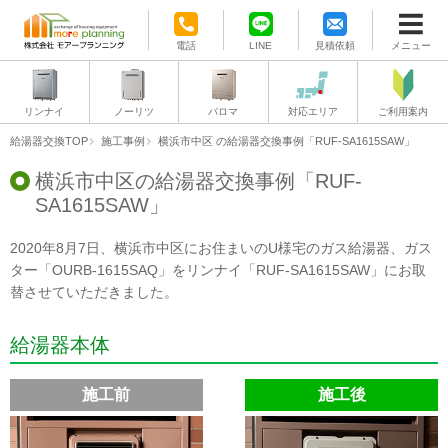
電話
LINE
見積依頼
メニュー
リンナイ
ノーリツ
パロマ
対応エリア
ご利用案内
給湯器交換TOP
施工事例
横浜市中区
の給湯器交換事例「RUF-SA1615SAW」
横浜市中区の給湯器交換事例「RUF-
SA1615SAW」
2020年8月7日、横浜市中区にお住まいのU様宅のガス給湯器、ガス
ター「OURB-1615SAQ」をリンナイ「RUF-SA1615SAW」にお取
替させていただきました。
給湯器本体
施工前
施工後