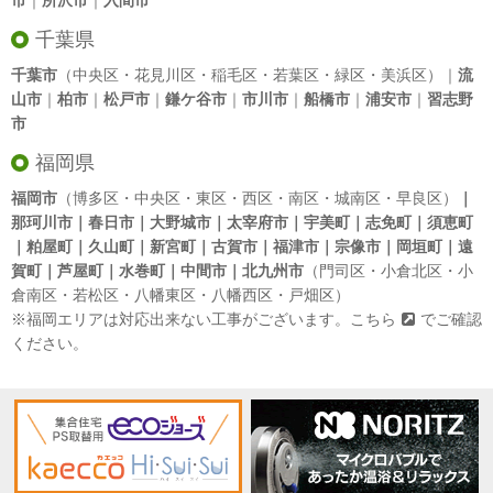
市
｜
所沢市
｜
入間市
千葉県
千葉市
（中央区・花見川区・稲毛区・若葉区・緑区・美浜区）｜
流
山市
｜
柏市
｜
松戸市
｜
鎌ケ谷市
｜
市川市
｜
船橋市
｜
浦安市
｜
習志野
市
福岡県
福岡市
（博多区・中央区・東区・西区・南区・城南区・早良区）
｜
那珂川市｜春日市｜大野城市｜太宰府市｜宇美町｜志免町｜須恵町
｜粕屋町｜久山町｜新宮町｜古賀市｜福津市｜宗像市｜岡垣町｜遠
賀町｜芦屋町｜水巻町｜中間市｜北九州市
（門司区・小倉北区・小
倉南区・若松区・八幡東区・八幡西区・戸畑区）
※福岡エリアは対応出来ない工事がございます。
こちら
でご確認
ください。