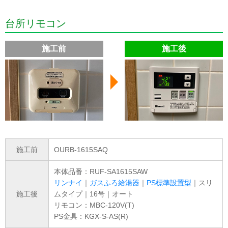
台所リモコン
施工前
施工後
施工前
OURB-1615SAQ
本体品番：RUF-SA1615SAW
リンナイ
｜
ガスふろ給湯器
｜
PS標準設置型
｜スリ
施工後
ムタイプ｜16号｜オート
リモコン：MBC-120V(T)
PS金具：KGX-S-AS(R)