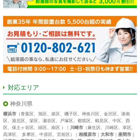
対応エリア
神奈川県
横浜市
（
青葉区
、
旭区
、
泉区
、
磯子区
、
神奈川区
、
金沢区
、
港南
区
、
港北区
、
栄区
、
瀬谷区
、
戸塚区
、
都筑区
、
鶴見区
、
中区
、
西
区
、
保土ヶ谷区
、
緑区
、
南区
）｜
川崎市
（
麻生区
、
川崎区
、
幸区
、
高津区
、
多摩区
、
中原区
、
宮前区
）｜
相模原市
｜
大和市
｜
座間市
｜