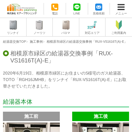
電話
LINE
見積依頼
メニュー
リンナイ
ノーリツ
パロマ
対応エリア
ご利用案内
給湯器交換TOP
施工事例
相模原市緑区の給湯器交換事例「RUX-VS1616T(A)-E」
相模原市緑区の給湯器交換事例「RUX-
VS1616T(A)-E」
2020年6月19日、相模原市緑区にお住まいのS様宅のガス給湯器、
TOTO「RGH16JMHB」をリンナイ「RUX-VS1616T(A)-E」にお取
替させていただきました。
給湯器本体
施工前
施工後