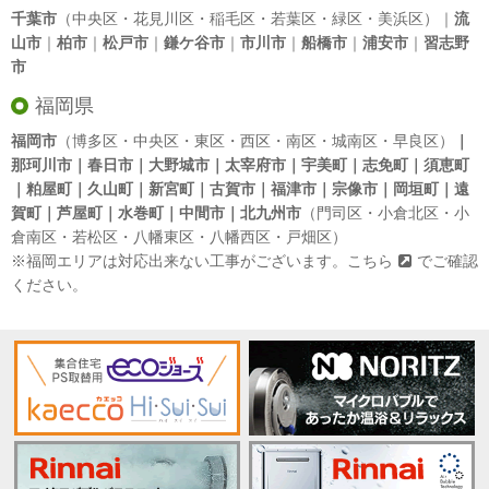
千葉市
（中央区・花見川区・稲毛区・若葉区・緑区・美浜区）｜
流
山市
｜
柏市
｜
松戸市
｜
鎌ケ谷市
｜
市川市
｜
船橋市
｜
浦安市
｜
習志野
市
福岡県
福岡市
（博多区・中央区・東区・西区・南区・城南区・早良区）
｜
那珂川市｜春日市｜大野城市｜太宰府市｜宇美町｜志免町｜須恵町
｜粕屋町｜久山町｜新宮町｜古賀市｜福津市｜宗像市｜岡垣町｜遠
賀町｜芦屋町｜水巻町｜中間市｜北九州市
（門司区・小倉北区・小
倉南区・若松区・八幡東区・八幡西区・戸畑区）
※福岡エリアは対応出来ない工事がございます。
こちら
でご確認
ください。