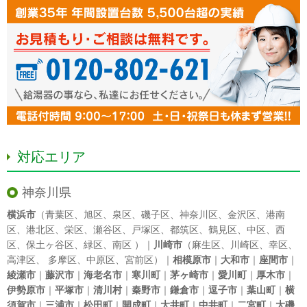
対応エリア
神奈川県
横浜市
（
青葉区
、
旭区
、
泉区
、
磯子区
、
神奈川区
、
金沢区
、
港南
区
、
港北区
、
栄区
、
瀬谷区
、
戸塚区
、
都筑区
、
鶴見区
、
中区
、
西
区
、
保土ヶ谷区
、
緑区
、
南区
）｜
川崎市
（
麻生区
、
川崎区
、
幸区
、
高津区
、
多摩区
、
中原区
、
宮前区
）｜
相模原市
｜
大和市
｜
座間市
｜
綾瀬市
｜
藤沢市
｜
海老名市
｜
寒川町
｜
茅ヶ崎市
｜
愛川町
｜
厚木市
｜
伊勢原市
｜
平塚市
｜
清川村
｜
秦野市
｜
鎌倉市
｜
逗子市
｜
葉山町
｜
横
須賀市
｜
三浦市
｜
松田町
｜
開成町
｜
大井町
｜
中井町
｜
二宮町
｜
大磯