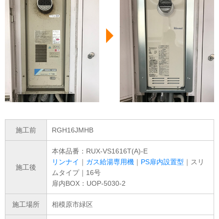
施工前
RGH16JMHB
本体品番：RUX-VS1616T(A)-E
リンナイ
｜
ガス給湯専用機
｜
PS扉内設置型
｜スリ
施工後
ムタイプ｜16号
扉内BOX：UOP-5030-2
施工場所
相模原市緑区