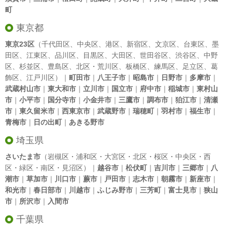
町
東京都
東京23区
（
千代田区
、
中央区
、
港区
、
新宿区
、
文京区
、
台東区
、
墨
田区
、
江東区
、
品川区
、
目黒区
、
大田区
、
世田谷区
、
渋谷区
、
中野
区
、
杉並区
、
豊島区
、
北区
・
荒川区
、
板橋区
、
練馬区
、
足立区
、
葛
飾区
、
江戸川区
）｜
町田市
｜
八王子市
｜
昭島市
｜
日野市
｜
多摩市
｜
武蔵村山市
｜
東大和市
｜
立川市
｜
国立市
｜
府中市
｜
稲城市
｜
東村山
市
｜
小平市
｜
国分寺市
｜
小金井市
｜
三鷹市
｜
調布市
｜
狛江市
｜
清瀬
市
｜
東久留米市
｜
西東京市
｜
武蔵野市
｜
瑞穂町
｜
羽村市
｜
福生市
｜
青梅市
｜
日の出町
｜
あきる野市
埼玉県
さいたま市
（岩槻区・浦和区・大宮区・北区・桜区・中央区・西
区・緑区・南区・見沼区）｜
越谷市
｜
松伏町
｜
吉川市
｜
三郷市
｜
八
潮市
｜
草加市
｜
川口市
｜
蕨市
｜
戸田市
｜
志木市
｜
朝霧市
｜
新座市
｜
和光市
｜
春日部市
｜
川越市
｜
ふじみ野市
｜
三芳町
｜
富士見市
｜
狭山
市
｜
所沢市
｜
入間市
千葉県