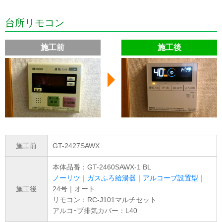
台所リモコン
施工前
施工後
施工前
GT-2427SAWX
本体品番：GT-2460SAWX-1 BL
ノーリツ
｜
ガスふろ給湯器
｜
アルコーブ設置型
｜
施工後
24号｜オート
リモコン：RC-J101マルチセット
アルコｰブ排気カバー：L40