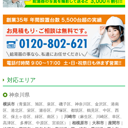
対応エリア
神奈川県
横浜市
（
青葉区
、
旭区
、
泉区
、
磯子区
、
神奈川区
、
金沢区
、
港南
区
、
港北区
、
栄区
、
瀬谷区
、
戸塚区
、
都筑区
、
鶴見区
、
中区
、
西
区
、
保土ヶ谷区
、
緑区
、
南区
）｜
川崎市
（
麻生区
、
川崎区
、
幸区
、
高津区
、
多摩区
、
中原区
、
宮前区
）｜
相模原市
｜
大和市
｜
座間市
｜