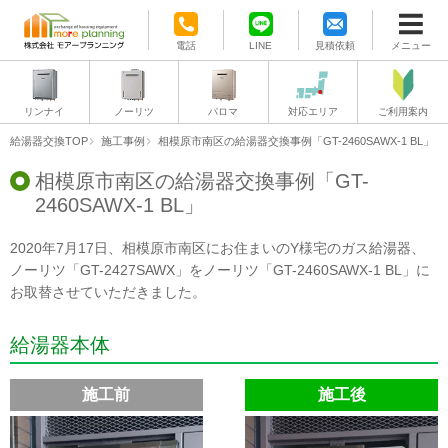
電話
LINE
見積依頼
メニュー
リンナイ
ノーリツ
パロマ
対応エリア
ご利用案内
給湯器交換TOP
施工事例
相模原市南区の給湯器交換事例「GT-2460SAWX-1 BL」
相模原市南区の給湯器交換事例「GT-
2460SAWX-1 BL」
2020年7月17日、相模原市南区にお住まいのY様宅のガス給湯器、
ノーリツ「GT-2427SAWX」をノーリツ「GT-2460SAWX-1 BL」に
お取替させていただきました。
給湯器本体
施工前
施工後