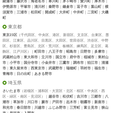
綾瀬市
｜
藤沢市
｜
海老名市
｜
寒川町
｜
茅ヶ崎市
｜
愛川町
｜
厚木市
｜
伊勢原市
｜
平塚市
｜
清川村
｜
秦野市
｜
鎌倉市
｜
逗子市
｜
葉山町
｜
横
須賀市
｜
三浦市
｜
松田町
｜
開成町
｜
大井町
｜
中井町
｜
二宮町
｜
大磯
町
東京都
東京23区
（
千代田区
、
中央区
、
港区
、
新宿区
、
文京区
、
台東区
、
墨
田区
、
江東区
、
品川区
、
目黒区
、
大田区
、
世田谷区
、
渋谷区
、
中野
区
、
杉並区
、
豊島区
、
北区
・
荒川区
、
板橋区
、
練馬区
、
足立区
、
葛
飾区
、
江戸川区
）｜
町田市
｜
八王子市
｜
昭島市
｜
日野市
｜
多摩市
｜
武蔵村山市
｜
東大和市
｜
立川市
｜
国立市
｜
府中市
｜
稲城市
｜
東村山
市
｜
小平市
｜
国分寺市
｜
小金井市
｜
三鷹市
｜
調布市
｜
狛江市
｜
清瀬
市
｜
東久留米市
｜
西東京市
｜
武蔵野市
｜
瑞穂町
｜
羽村市
｜
福生市
｜
青梅市
｜
日の出町
｜
あきる野市
埼玉県
さいたま市
（岩槻区・浦和区・大宮区・北区・桜区・中央区・西
区・緑区・南区・見沼区）｜
越谷市
｜
松伏町
｜
吉川市
｜
三郷市
｜
八
潮市
｜
草加市
｜
川口市
｜
蕨市
｜
戸田市
｜
志木市
｜
朝霧市
｜
新座市
｜
和光市
｜
春日部市
｜
川越市
｜
ふじみ野市
｜
三芳町
｜
富士見市
｜
狭山