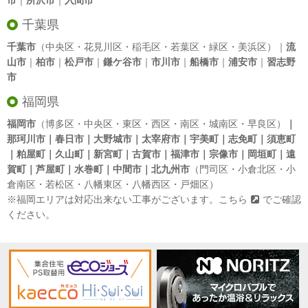
市
｜
所沢市
｜
入間市
千葉県
千葉市
（中央区・花見川区・稲毛区・若葉区・緑区・美浜区）｜
流
山市
｜
柏市
｜
松戸市
｜
鎌ケ谷市
｜
市川市
｜
船橋市
｜
浦安市
｜
習志野
市
福岡県
福岡市
（博多区・中央区・東区・西区・南区・城南区・早良区）
｜
那珂川市｜春日市｜大野城市｜太宰府市｜宇美町｜志免町｜須恵町
｜粕屋町｜久山町｜新宮町｜古賀市｜福津市｜宗像市｜岡垣町｜遠
賀町｜芦屋町｜水巻町｜中間市｜北九州市
（門司区・小倉北区・小
倉南区・若松区・八幡東区・八幡西区・戸畑区）
※福岡エリアは対応出来ない工事がございます。
こちら
でご確認
ください。