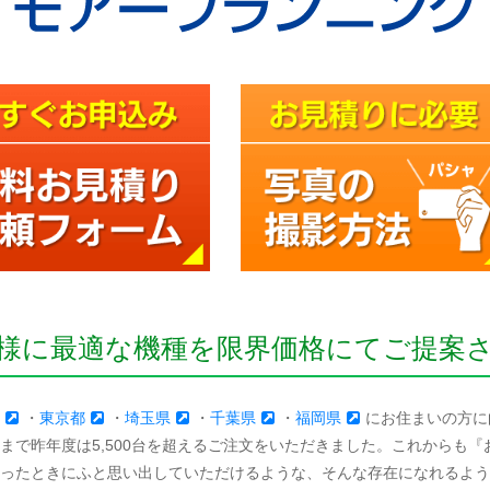
様に最適な機種を限界価格にてご提案
・
東京都
・
埼玉県
・
千葉県
・
福岡県
にお住まいの方に
まで昨年度は5,500台を超えるご注文をいただきました。これからも
ったときにふと思い出していただけるような、そんな存在になれるよう