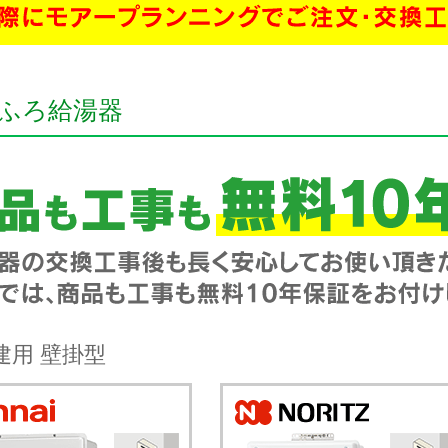
ふろ給湯器
建用 壁掛型