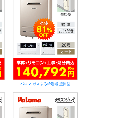
パロマ ガスふろ給湯器 壁掛型