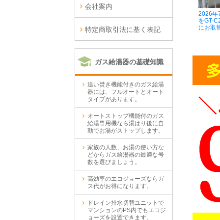
会社案内
2026
をGT-C
にお取
特定商取引法に基く表記
ガス給湯器の基礎知識
追い焚き機能付きのガス給湯
器には、フルオートとオート
タイプがあります。
オートストップ機能付のガス
給湯専用機なら湯はり後に自
動でお湯がストップします。
家族の人数、お湯の使い方な
どからガス給湯器の最適な号
数を選びましょう。
高効率のエコジョーズならガ
ス代がお得になります。
ドレイン排水切替ユニットで
マンションのPS内でもエコジ
ョーズを設置できます。