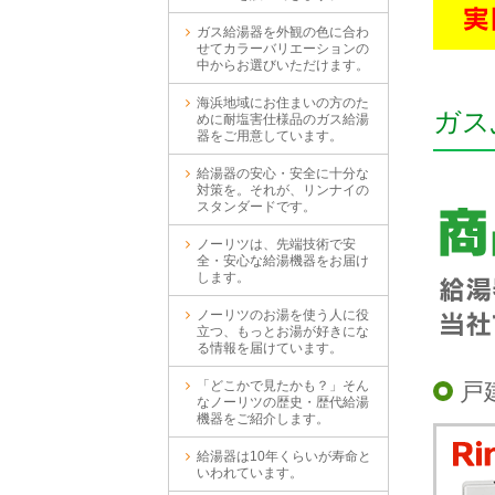
ガス給湯器を外観の色に合わ
せてカラーバリエーションの
中からお選びいただけます。
海浜地域にお住まいの方のた
ガス
めに耐塩害仕様品のガス給湯
器をご用意しています。
給湯器の安心・安全に十分な
対策を。それが、リンナイの
スタンダードです。
ノーリツは、先端技術で安
全・安心な給湯機器をお届け
します。
ノーリツのお湯を使う人に役
立つ、もっとお湯が好きにな
る情報を届けています。
戸
「どこかで見たかも？」そん
なノーリツの歴史・歴代給湯
機器をご紹介します。
給湯器は10年くらいが寿命と
いわれています。