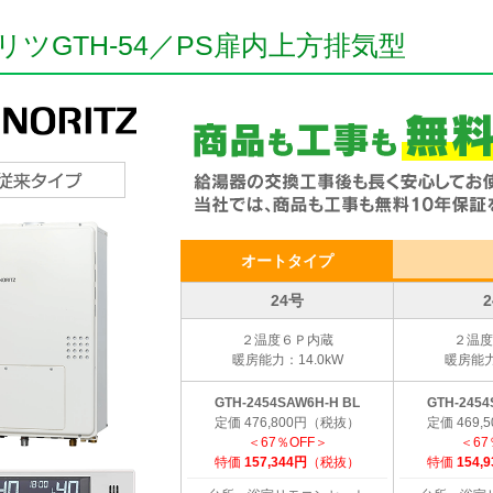
リツGTH-54／PS扉内上方排気型
オートタイプ
24号
２温度６Ｐ内蔵
２温度
暖房能力：14.0kW
暖房能力
GTH-2454SAW6H-H BL
GTH-2454
定価 476,800円（税抜）
定価 469
＜67％OFF＞
＜67
特価
157,344円
（税抜）
特価
154,