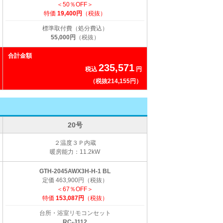
＜50％OFF＞
特価
19,400円
（税抜）
標準取付費（処分費込）
55,000円
（税抜）
合計金額
235,571
税込
円
（税抜214,155円）
20号
２温度３Ｐ内蔵
暖房能力：11.2kW
GTH-2045AWX3H-H-1 BL
定価 463,900円（税抜）
＜67％OFF＞
特価
153,087円
（税抜）
台所・浴室リモコンセット
RC-J112