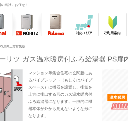
店の当社にお任せ！
PS扉内上方排気型
ーリツ ガス温水暖房付ふろ給湯器 PS扉
マンション等集合住宅の玄関脇にあ
るパイプシャフト（もしくはパイプ
スペース）に機器を設置し、排気を
上方に排出する形のガス温水暖房付
ふろ給湯器になります。一般的に機
器本体が外から見えないような形に
なります。