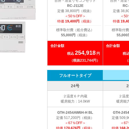
台所・浴室リモコンセット
台所・浴室
RC-J112E
RC-
定価 38,800円（税抜）
定価 38,
＜50％OFF＞
＜50
特価
19,400円
（税抜）
特価
19,4
標準取付費（処分費込）
標準取付費
55,000円
（税抜）
55,000
合計金額
合計金額
254,918
税込
円
税
（税抜231,744円）
（
フルオートタイプ
24号
２温度６Ｐ内蔵
２温度
暖房能力：14.0kW
暖房能力
GTH-2454AW6H-H BL
GTH-245
定価 517,200円（税抜）
定価 509
＜67％OFF＞
＜67
特価
170,676円
（税抜）
特価
168,