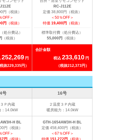
リモコンセット
台所・浴室リモコンセット
J112E
RC-J112E
800円（税抜）
定価 38,800円（税抜）
％OFF＞
＜50％OFF＞
00円
（税抜）
特価
19,400円
（税抜）
（処分費込）
標準取付費（処分費込）
円
（税抜）
55,000円
（税抜）
合計金額
252,269
233,610
込
円
税込
円
税抜229,335円）
（税抜212,373円）
24号
16号
３Ｐ内蔵
２温度３Ｐ内蔵
：14.0kW
暖房能力：14.0kW
4AW3H-H BL
GTH-1654AW3H-H BL
,900円（税抜）
定価 458,400円（税抜）
％OFF＞
＜67％OFF＞
267円
（税抜）
特価
151,272円
（税抜）