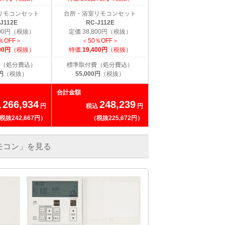
リモコンセット
台所・浴室リモコンセット
J112E
RC-J112E
800円（税抜）
定価 38,800円（税抜）
％OFF＞
＜50％OFF＞
00円
（税抜）
特価
19,400円
（税抜）
（処分費込）
標準取付費（処分費込）
円
（税抜）
55,000円
（税抜）
合計金額
266,934
248,239
込
円
税込
円
税抜242,667円）
（税抜225,672円）
モコン」を見る