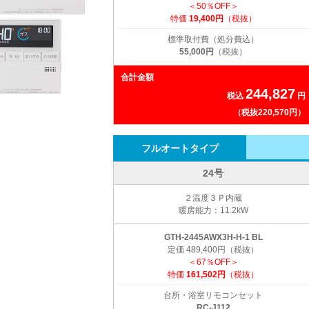
＜50％OFF＞
特価
19,400円
（税抜）
標準取付費（処分費込）
55,000円
（税抜）
合計金額
244,827
税込
円
（税抜220,570円）
フルオートタイプ
24号
２温度３Ｐ内蔵
暖房能力：11.2kW
GTH-2445AWX3H-H-1 BL
定価 489,400円（税抜）
＜67％OFF＞
特価
161,502円
（税抜）
台所・浴室リモコンセット
RC-J112