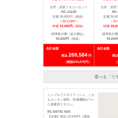
台所・浴室リモコンセット
台所・浴室
RC-J112E
RC-
定価 38,800円（税抜）
定価 38,
＜50％OFF＞
＜50
特価
19,400円
（税抜）
特価
19,4
標準取付費（処分費込）
標準取付費
55,000円
（税抜）
55,000
合計金額
合計金額
269,584
税込
円
税
（税抜245,076円）
（
選べる「リ
シンプルでスタイリッシュ、しか
もカンタン便利、快適機能がつい
た床暖房リモコン。
RC-D874C N30
【定価】税込 18,040円（税抜