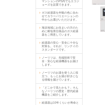
マンションのPS内でもエコジ
ョーズを設置できます。
ガス給湯器を外観の色に合わ
せてカラーバリエーションの
中からお選びいただけます。
海浜地域にお住まいの方のた
めに耐塩害仕様品のガス給湯
器をご用意しています。
給湯器の安心・安全に十分な
対策を。それが、リンナイの
スタンダードです。
ノーリツは、先端技術で安
全・安心な給湯機器をお届け
します。
ノーリツのお湯を使う人に役
立つ、もっとお湯が好きにな
る情報を届けています。
「どこかで見たかも？」そん
なノーリツの歴史・歴代給湯
機器をご紹介します。
給湯器は10年くらいが寿命と