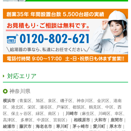
対応エリア
神奈川県
横浜市
（
青葉区
、
旭区
、
泉区
、
磯子区
、
神奈川区
、
金沢区
、
港南
区
、
港北区
、
栄区
、
瀬谷区
、
戸塚区
、
都筑区
、
鶴見区
、
中区
、
西
区
、
保土ヶ谷区
、
緑区
、
南区
）｜
川崎市
（
麻生区
、
川崎区
、
幸区
、
高津区
、
多摩区
、
中原区
、
宮前区
）｜
相模原市
｜
大和市
｜
座間市
｜
綾瀬市
｜
藤沢市
｜
海老名市
｜
寒川町
｜
茅ヶ崎市
｜
愛川町
｜
厚木市
｜