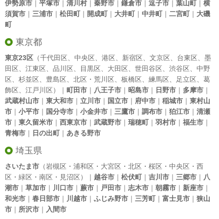
伊勢原市
｜
平塚市
｜
清川村
｜
秦野市
｜
鎌倉市
｜
逗子市
｜
葉山町
｜
横
須賀市
｜
三浦市
｜
松田町
｜
開成町
｜
大井町
｜
中井町
｜
二宮町
｜
大磯
町
東京都
東京23区
（
千代田区
、
中央区
、
港区
、
新宿区
、
文京区
、
台東区
、
墨
田区
、
江東区
、
品川区
、
目黒区
、
大田区
、
世田谷区
、
渋谷区
、
中野
区
、
杉並区
、
豊島区
、
北区
・
荒川区
、
板橋区
、
練馬区
、
足立区
、
葛
飾区
、
江戸川区
）｜
町田市
｜
八王子市
｜
昭島市
｜
日野市
｜
多摩市
｜
武蔵村山市
｜
東大和市
｜
立川市
｜
国立市
｜
府中市
｜
稲城市
｜
東村山
市
｜
小平市
｜
国分寺市
｜
小金井市
｜
三鷹市
｜
調布市
｜
狛江市
｜
清瀬
市
｜
東久留米市
｜
西東京市
｜
武蔵野市
｜
瑞穂町
｜
羽村市
｜
福生市
｜
青梅市
｜
日の出町
｜
あきる野市
埼玉県
さいたま市
（岩槻区・浦和区・大宮区・北区・桜区・中央区・西
区・緑区・南区・見沼区）｜
越谷市
｜
松伏町
｜
吉川市
｜
三郷市
｜
八
潮市
｜
草加市
｜
川口市
｜
蕨市
｜
戸田市
｜
志木市
｜
朝霧市
｜
新座市
｜
和光市
｜
春日部市
｜
川越市
｜
ふじみ野市
｜
三芳町
｜
富士見市
｜
狭山
市
｜
所沢市
｜
入間市