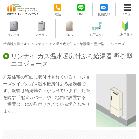
電話
LINE
見積依頼
メニュー
リンナイ
ノーリツ
パロマ
対応エリア
ご利用案内
給湯器交換TOP
リンナイ
ガス温水暖房付ふろ給湯器
壁掛型エコジョーズ
リンナイ ガス温水暖房付ふろ給湯器 壁掛型
エコジョーズ
戸建住宅の壁面に取付けされているエコジョ
ーズタイプのガス温水暖房付ふろ給湯器で
す。配管は給湯器の下から出ています。配管
を隠す「配管カバー」や、地面に設置する
「据置台」にが取付けされている場合もあり
ます。