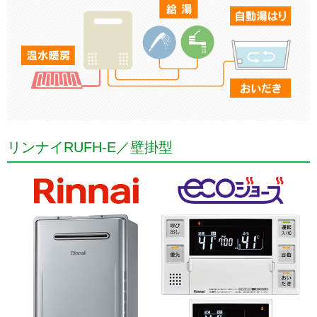
リンナイRUFH-E／壁掛型