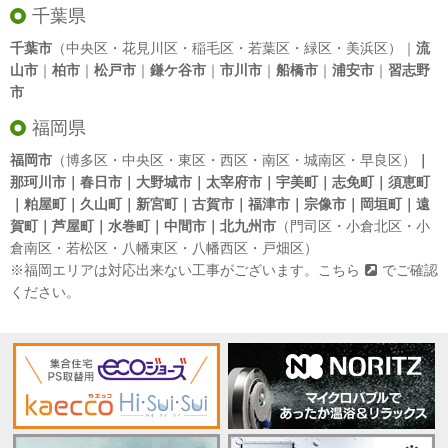
千葉県
千葉市
（中央区・花見川区・稲毛区・若葉区・緑区・美浜区）｜
流
山市
｜
柏市
｜
松戸市
｜
鎌ケ谷市
｜
市川市
｜
船橋市
｜
浦安市
｜
習志野
市
福岡県
福岡市
（博多区・中央区・東区・西区・南区・城南区・早良区）
｜
那珂川市｜春日市｜大野城市｜太宰府市｜宇美町｜志免町｜須恵町
｜粕屋町｜久山町｜新宮町｜古賀市｜福津市｜宗像市｜岡垣町｜遠
賀町｜芦屋町｜水巻町｜中間市｜北九州市
（門司区・小倉北区・小
倉南区・若松区・八幡東区・八幡西区・戸畑区）
※福岡エリアは対応出来ない工事がございます。
こちら
でご確認
ください。