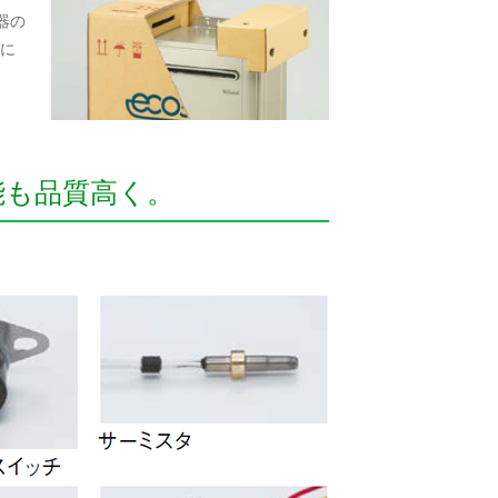
器の
に
能も品質高く。