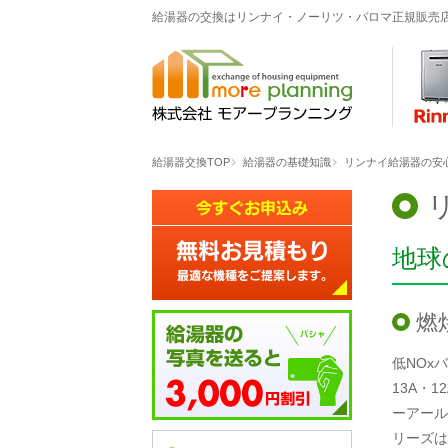
給湯器の交換はリンナイ・ノーリツ・パロマ正規販売
給湯器交換TOP
給湯器の基礎知識
リンナイ給湯器の安
地球
燃
低NOx
13A・
ーアール
リーズは