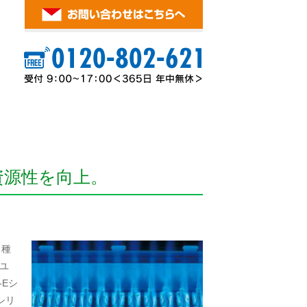
資源性を向上。
ス種
とユ
-Eシ
シリ