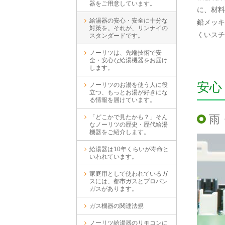
器をご用意しています。
に、材料
給湯器の安心・安全に十分な
鉛メッキ
対策を。それが、リンナイの
くいスチ
スタンダードです。
ノーリツは、先端技術で安
全・安心な給湯機器をお届け
します。
安心
ノーリツのお湯を使う人に役
立つ、もっとお湯が好きにな
る情報を届けています。
雨
「どこかで見たかも？」そん
なノーリツの歴史・歴代給湯
機器をご紹介します。
給湯器は10年くらいが寿命と
いわれています。
家庭用として使われているガ
スには、都市ガスとプロパン
ガスがあります。
ガス機器の関連法規
ノーリツ給湯器のリモコンに