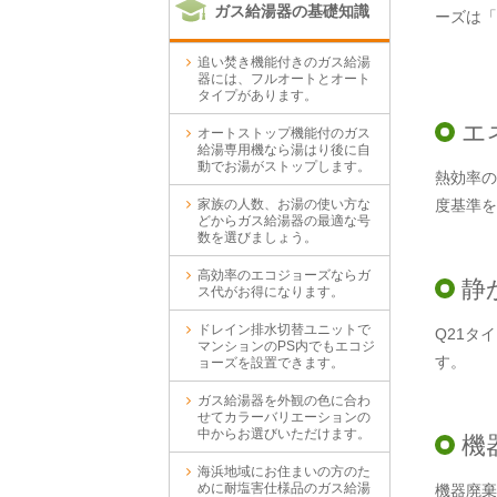
ガス給湯器の基礎知識
ーズは「
追い焚き機能付きのガス給湯
器には、フルオートとオート
タイプがあります。
エ
オートストップ機能付のガス
給湯専用機なら湯はり後に自
動でお湯がストップします。
熱効率の
家族の人数、お湯の使い方な
度基準を
どからガス給湯器の最適な号
数を選びましょう。
高効率のエコジョーズならガ
静
ス代がお得になります。
ドレイン排水切替ユニットで
Q21タ
マンションのPS内でもエコジ
す。
ョーズを設置できます。
ガス給湯器を外観の色に合わ
せてカラーバリエーションの
中からお選びいただけます。
機
海浜地域にお住まいの方のた
めに耐塩害仕様品のガス給湯
機器廃棄