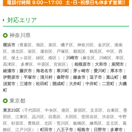
対応エリア
神奈川県
横浜市
（
青葉区
、
旭区
、
泉区
、
磯子区
、
神奈川区
、
金沢区
、
港南
区
、
港北区
、
栄区
、
瀬谷区
、
戸塚区
、
都筑区
、
鶴見区
、
中区
、
西
区
、
保土ヶ谷区
、
緑区
、
南区
）｜
川崎市
（
麻生区
、
川崎区
、
幸区
、
高津区
、
多摩区
、
中原区
、
宮前区
）｜
相模原市
｜
大和市
｜
座間市
｜
綾瀬市
｜
藤沢市
｜
海老名市
｜
寒川町
｜
茅ヶ崎市
｜
愛川町
｜
厚木市
｜
伊勢原市
｜
平塚市
｜
清川村
｜
秦野市
｜
鎌倉市
｜
逗子市
｜
葉山町
｜
横
須賀市
｜
三浦市
｜
松田町
｜
開成町
｜
大井町
｜
中井町
｜
二宮町
｜
大磯
町
東京都
東京23区
（
千代田区
、
中央区
、
港区
、
新宿区
、
文京区
、
台東区
、
墨
田区
、
江東区
、
品川区
、
目黒区
、
大田区
、
世田谷区
、
渋谷区
、
中野
区
、
杉並区
、
豊島区
、
北区
・
荒川区
、
板橋区
、
練馬区
、
足立区
、
葛
飾区
、
江戸川区
）｜
町田市
｜
八王子市
｜
昭島市
｜
日野市
｜
多摩市
｜