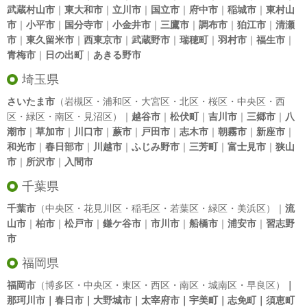
武蔵村山市
｜
東大和市
｜
立川市
｜
国立市
｜
府中市
｜
稲城市
｜
東村山
市
｜
小平市
｜
国分寺市
｜
小金井市
｜
三鷹市
｜
調布市
｜
狛江市
｜
清瀬
市
｜
東久留米市
｜
西東京市
｜
武蔵野市
｜
瑞穂町
｜
羽村市
｜
福生市
｜
青梅市
｜
日の出町
｜
あきる野市
埼玉県
さいたま市
（岩槻区・浦和区・大宮区・北区・桜区・中央区・西
区・緑区・南区・見沼区）｜
越谷市
｜
松伏町
｜
吉川市
｜
三郷市
｜
八
潮市
｜
草加市
｜
川口市
｜
蕨市
｜
戸田市
｜
志木市
｜
朝霧市
｜
新座市
｜
和光市
｜
春日部市
｜
川越市
｜
ふじみ野市
｜
三芳町
｜
富士見市
｜
狭山
市
｜
所沢市
｜
入間市
千葉県
千葉市
（中央区・花見川区・稲毛区・若葉区・緑区・美浜区）｜
流
山市
｜
柏市
｜
松戸市
｜
鎌ケ谷市
｜
市川市
｜
船橋市
｜
浦安市
｜
習志野
市
福岡県
福岡市
（博多区・中央区・東区・西区・南区・城南区・早良区）
｜
那珂川市｜春日市｜大野城市｜太宰府市｜宇美町｜志免町｜須恵町