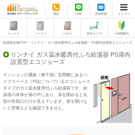
電話
LINE
見積依頼
メニュー
リンナイ
ノーリツ
パロマ
対応エリア
ご利用案内
給湯器交換TOP
リンナイ
ガス温水暖房付ふろ給湯器
PS扉内設置型エコジョーズ
リンナイ ガス温水暖房付ふろ給湯器 PS扉内
設置型エコジョーズ
マンションの通路（廊下側）玄関横にあるパ
イプスペース（PS)についているエコジョーズ
タイプのガス温水暖房付ふろ給湯器です。給
湯器の本体が扉の中にあり、扉を閉めると丸
型の排気口だけが見えています。扉を開けな
いと型番などを確認できません。