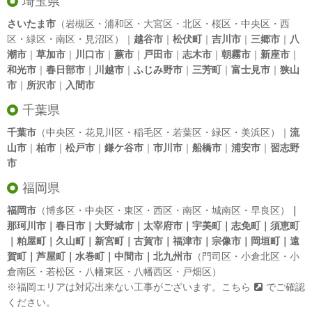
埼玉県
さいたま市
（岩槻区・浦和区・大宮区・北区・桜区・中央区・西
区・緑区・南区・見沼区）｜
越谷市
｜
松伏町
｜
吉川市
｜
三郷市
｜
八
潮市
｜
草加市
｜
川口市
｜
蕨市
｜
戸田市
｜
志木市
｜
朝霧市
｜
新座市
｜
和光市
｜
春日部市
｜
川越市
｜
ふじみ野市
｜
三芳町
｜
富士見市
｜
狭山
市
｜
所沢市
｜
入間市
千葉県
千葉市
（中央区・花見川区・稲毛区・若葉区・緑区・美浜区）｜
流
山市
｜
柏市
｜
松戸市
｜
鎌ケ谷市
｜
市川市
｜
船橋市
｜
浦安市
｜
習志野
市
福岡県
福岡市
（博多区・中央区・東区・西区・南区・城南区・早良区）
｜
那珂川市｜春日市｜大野城市｜太宰府市｜宇美町｜志免町｜須恵町
｜粕屋町｜久山町｜新宮町｜古賀市｜福津市｜宗像市｜岡垣町｜遠
賀町｜芦屋町｜水巻町｜中間市｜北九州市
（門司区・小倉北区・小
倉南区・若松区・八幡東区・八幡西区・戸畑区）
※福岡エリアは対応出来ない工事がございます。
こちら
でご確認
ください。