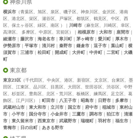
神奈川県
横浜市
（
青葉区
、
旭区
、
泉区
、
磯子区
、
神奈川区
、
金沢区
、
港南
区
、
港北区
、
栄区
、
瀬谷区
、
戸塚区
、
都筑区
、
鶴見区
、
中区
、
西
区
、
保土ヶ谷区
、
緑区
、
南区
）｜
川崎市
（
麻生区
、
川崎区
、
幸区
、
高津区
、
多摩区
、
中原区
、
宮前区
）｜
相模原市
｜
大和市
｜
座間市
｜
綾瀬市
｜
藤沢市
｜
海老名市
｜
寒川町
｜
茅ヶ崎市
｜
愛川町
｜
厚木市
｜
伊勢原市
｜
平塚市
｜
清川村
｜
秦野市
｜
鎌倉市
｜
逗子市
｜
葉山町
｜
横
須賀市
｜
三浦市
｜
松田町
｜
開成町
｜
大井町
｜
中井町
｜
二宮町
｜
大磯
町
東京都
東京23区
（
千代田区
、
中央区
、
港区
、
新宿区
、
文京区
、
台東区
、
墨
田区
、
江東区
、
品川区
、
目黒区
、
大田区
、
世田谷区
、
渋谷区
、
中野
区
、
杉並区
、
豊島区
、
北区
・
荒川区
、
板橋区
、
練馬区
、
足立区
、
葛
飾区
、
江戸川区
）｜
町田市
｜
八王子市
｜
昭島市
｜
日野市
｜
多摩市
｜
武蔵村山市
｜
東大和市
｜
立川市
｜
国立市
｜
府中市
｜
稲城市
｜
東村山
市
｜
小平市
｜
国分寺市
｜
小金井市
｜
三鷹市
｜
調布市
｜
狛江市
｜
清瀬
市
｜
東久留米市
｜
西東京市
｜
武蔵野市
｜
瑞穂町
｜
羽村市
｜
福生市
｜
青梅市
｜
日の出町
｜
あきる野市