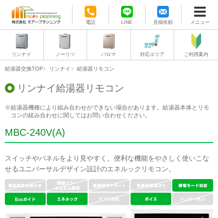
電話
LINE
見積依頼
メニュー
リンナイ
ノーリツ
パロマ
対応エリア
ご利用案内
給湯器交換TOP
リンナイ
給湯器リモコン
リンナイ給湯器リモコン
※給湯器機種により組み合わせができない場合があります。給湯器本体とリモ
コンの組み合わせに関してはお問い合わせください。
MBC-240V(A)
スイッチやパネルをより見やすく。便利な機能をやさしく使いこな
せるユニバーサルデザイン設計のエネルックリモコン。