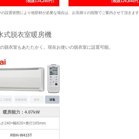
（税抜134,280円）
（税抜126,840
中の設置状態により他部材が必要な場合は、お見積りの段階でご案内させて頂きます
水式脱衣室暖房機
の脱衣室もあたたかく。現在お使いの脱衣室に設置可能。
暖房能力：4.07kW
さ240×幅620×奥行165mm
RBH-W415T