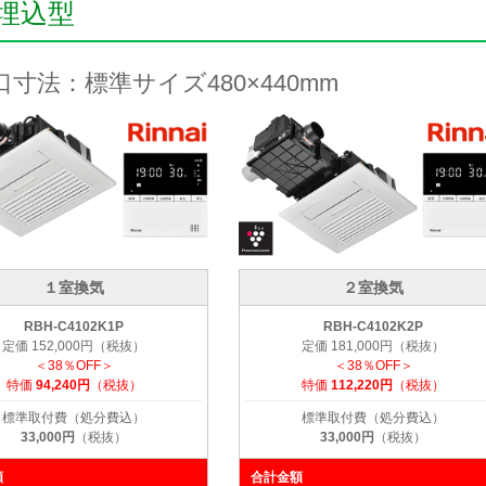
埋込型
口寸法：標準サイズ480×440mm
１室換気
２室換気
RBH-C4102K1P
RBH-C4102K2P
定価 152,000円（税抜）
定価 181,000円（税抜）
＜38％OFF＞
＜38％OFF＞
特価
94,240円
（税抜）
特価
112,220円
（税抜）
標準取付費（処分費込）
標準取付費（処分費込）
33,000円
（税抜）
33,000円
（税抜）
額
合計金額