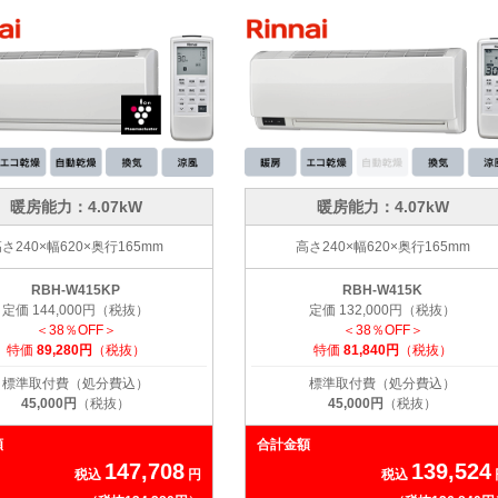
暖房能力：4.07kW
暖房能力：4.07kW
さ240×幅620×奥行165mm
高さ240×幅620×奥行165mm
RBH-W415KP
RBH-W415K
定価 144,000円（税抜）
定価 132,000円（税抜）
＜38％OFF＞
＜38％OFF＞
特価
89,280円
（税抜）
特価
81,840円
（税抜）
標準取付費（処分費込）
標準取付費（処分費込）
45,000円
（税抜）
45,000円
（税抜）
額
合計金額
147,708
139,524
税込
円
税込