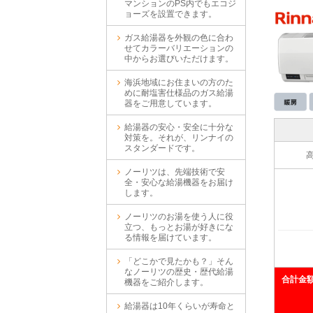
マンションのPS内でもエコジ
ョーズを設置できます。
ガス給湯器を外観の色に合わ
せてカラーバリエーションの
中からお選びいただけます。
海浜地域にお住まいの方のた
めに耐塩害仕様品のガス給湯
器をご用意しています。
給湯器の安心・安全に十分な
対策を。それが、リンナイの
スタンダードです。
高
ノーリツは、先端技術で安
全・安心な給湯機器をお届け
します。
ノーリツのお湯を使う人に役
立つ、もっとお湯が好きにな
る情報を届けています。
「どこかで見たかも？」そん
なノーリツの歴史・歴代給湯
合計金
機器をご紹介します。
給湯器は10年くらいが寿命と