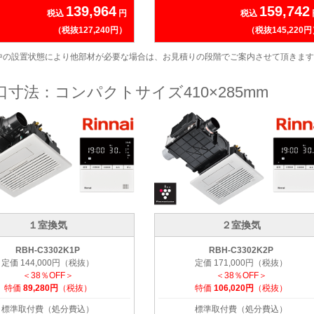
139,964
159,742
税込
円
税込
（税抜127,240円）
（税抜145,220
中の設置状態により他部材が必要な場合は、お見積りの段階でご案内させて頂きます
口寸法：コンパクトサイズ410×285mm
１室換気
２室換気
RBH-C3302K1P
RBH-C3302K2P
定価 144,000円（税抜）
定価 171,000円（税抜）
＜38％OFF＞
＜38％OFF＞
特価
89,280円
（税抜）
特価
106,020円
（税抜）
標準取付費（処分費込）
標準取付費（処分費込）