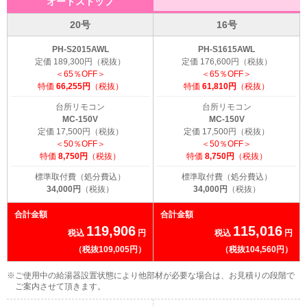
オートストップ
20号
16号
PH-S2015AWL
PH-S1615AWL
定価 189,300円（税抜）
定価 176,600円（税抜）
＜65％OFF＞
＜65％OFF＞
特価
66,255円
（税抜）
特価
61,810円
（税抜）
台所リモコン
台所リモコン
MC-150V
MC-150V
定価 17,500円（税抜）
定価 17,500円（税抜）
＜50％OFF＞
＜50％OFF＞
特価
8,750円
（税抜）
特価
8,750円
（税抜）
標準取付費（処分費込）
標準取付費（処分費込）
34,000円
（税抜）
34,000円
（税抜）
合計金額
合計金額
119,906
115,016
税込
円
税込
円
（税抜109,005円）
（税抜104,560円）
※ご使用中の給湯器設置状態により他部材が必要な場合は、お見積りの段階で
ご案内させて頂きます。