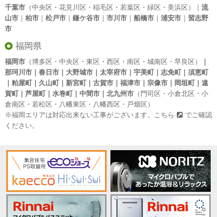
千葉市
（中央区・花見川区・稲毛区・若葉区・緑区・美浜区）｜
流
山市
｜
柏市
｜
松戸市
｜
鎌ケ谷市
｜
市川市
｜
船橋市
｜
浦安市
｜
習志野
市
福岡県
福岡市
（博多区・中央区・東区・西区・南区・城南区・早良区）
｜
那珂川市｜春日市｜大野城市｜太宰府市｜宇美町｜志免町｜須恵町
｜粕屋町｜久山町｜新宮町｜古賀市｜福津市｜宗像市｜岡垣町｜遠
賀町｜芦屋町｜水巻町｜中間市｜北九州市
（門司区・小倉北区・小
倉南区・若松区・八幡東区・八幡西区・戸畑区）
※福岡エリアは対応出来ない工事がございます。
こちら
でご確認
ください。