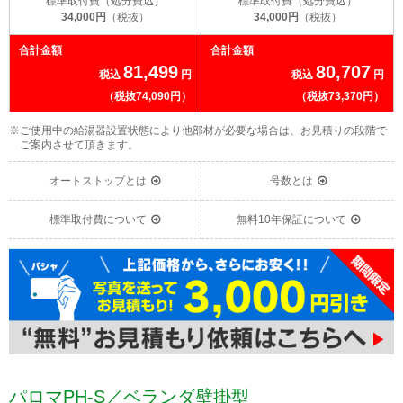
標準取付費（処分費込）
標準取付費（処分費込）
34,000円
（税抜）
34,000円
（税抜）
合計金額
合計金額
81,499
80,707
税込
円
税込
円
（税抜74,090円）
（税抜73,370円）
※ご使用中の給湯器設置状態により他部材が必要な場合は、お見積りの段階で
ご案内させて頂きます。
オートストップとは
号数とは
標準取付費について
無料10年保証について
パロマPH-S／ベランダ壁掛型