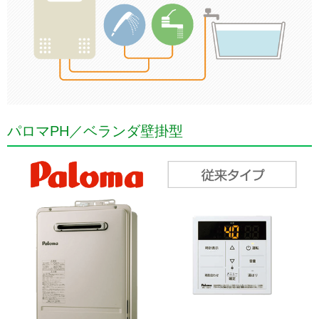
パロマPH／ベランダ壁掛型