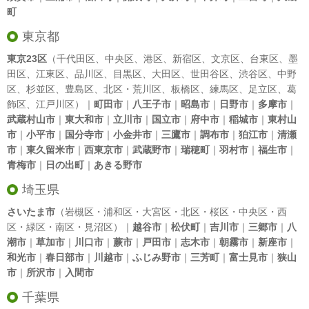
町
東京都
東京23区
（
千代田区
、
中央区
、
港区
、
新宿区
、
文京区
、
台東区
、
墨
田区
、
江東区
、
品川区
、
目黒区
、
大田区
、
世田谷区
、
渋谷区
、
中野
区
、
杉並区
、
豊島区
、
北区
・
荒川区
、
板橋区
、
練馬区
、
足立区
、
葛
飾区
、
江戸川区
）｜
町田市
｜
八王子市
｜
昭島市
｜
日野市
｜
多摩市
｜
武蔵村山市
｜
東大和市
｜
立川市
｜
国立市
｜
府中市
｜
稲城市
｜
東村山
市
｜
小平市
｜
国分寺市
｜
小金井市
｜
三鷹市
｜
調布市
｜
狛江市
｜
清瀬
市
｜
東久留米市
｜
西東京市
｜
武蔵野市
｜
瑞穂町
｜
羽村市
｜
福生市
｜
青梅市
｜
日の出町
｜
あきる野市
埼玉県
さいたま市
（岩槻区・浦和区・大宮区・北区・桜区・中央区・西
区・緑区・南区・見沼区）｜
越谷市
｜
松伏町
｜
吉川市
｜
三郷市
｜
八
潮市
｜
草加市
｜
川口市
｜
蕨市
｜
戸田市
｜
志木市
｜
朝霧市
｜
新座市
｜
和光市
｜
春日部市
｜
川越市
｜
ふじみ野市
｜
三芳町
｜
富士見市
｜
狭山
市
｜
所沢市
｜
入間市
千葉県