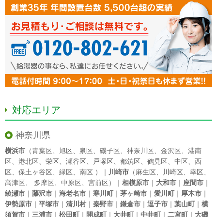
対応エリア
神奈川県
横浜市
（
青葉区
、
旭区
、
泉区
、
磯子区
、
神奈川区
、
金沢区
、
港南
区
、
港北区
、
栄区
、
瀬谷区
、
戸塚区
、
都筑区
、
鶴見区
、
中区
、
西
区
、
保土ヶ谷区
、
緑区
、
南区
）｜
川崎市
（
麻生区
、
川崎区
、
幸区
、
高津区
、
多摩区
、
中原区
、
宮前区
）｜
相模原市
｜
大和市
｜
座間市
｜
綾瀬市
｜
藤沢市
｜
海老名市
｜
寒川町
｜
茅ヶ崎市
｜
愛川町
｜
厚木市
｜
伊勢原市
｜
平塚市
｜
清川村
｜
秦野市
｜
鎌倉市
｜
逗子市
｜
葉山町
｜
横
須賀市
｜
三浦市
｜
松田町
｜
開成町
｜
大井町
｜
中井町
｜
二宮町
｜
大磯