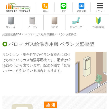
電話
LINE
見積依頼
メニュー
リンナイ
ノーリツ
パロマ
対応エリア
ご利用案内
給湯器交換TOP
パロマ
ガス給湯専用機
ベランダ壁掛型
パロマ ガス給湯専用機 ベランダ壁掛型
マンション・集合住宅のベランダ壁面に取付
けされているガス給湯専用機です。配管は給
湯器の下から出ています。配管を隠す「配管
カバー」が付いている場合もあります。