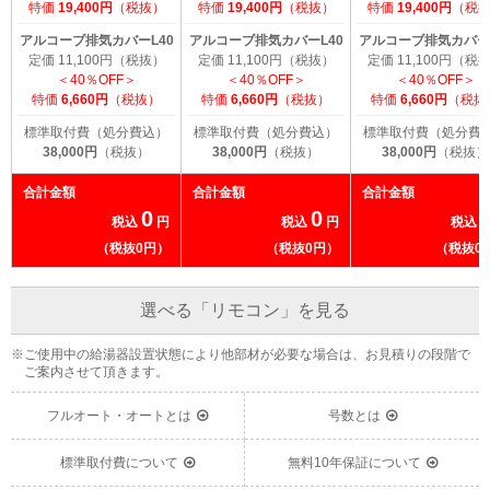
特価
19,400円
（税抜）
特価
19,400円
（税抜）
特価
19,400円
（税
アルコーブ排気カバーL40
アルコーブ排気カバーL40
アルコーブ排気カバーL
定価 11,100円（税抜）
定価 11,100円（税抜）
定価 11,100円（税
＜40％OFF＞
＜40％OFF＞
＜40％OFF＞
特価
6,660円
（税抜）
特価
6,660円
（税抜）
特価
6,660円
（税抜
標準取付費（処分費込）
標準取付費（処分費込）
標準取付費（処分費
38,000円
（税抜）
38,000円
（税抜）
38,000円
（税抜）
合計金額
合計金額
合計金額
0
0
税込
円
税込
円
税込
（税抜0円）
（税抜0円）
（税抜0
選べる「リモコン」を見る
※ご使用中の給湯器設置状態により他部材が必要な場合は、お見積りの段階で
ご案内させて頂きます。
フルオート・オートとは
号数とは
標準取付費について
無料10年保証について