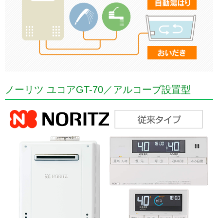
ノーリツ ユコアGT-70／アルコーブ設置型