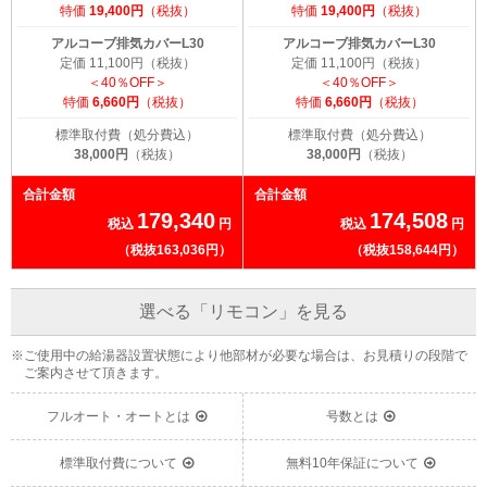
特価
19,400円
（税抜）
特価
19,400円
（税抜）
アルコーブ排気カバーL30
アルコーブ排気カバーL30
定価 11,100円（税抜）
定価 11,100円（税抜）
＜40％OFF＞
＜40％OFF＞
特価
6,660円
（税抜）
特価
6,660円
（税抜）
標準取付費（処分費込）
標準取付費（処分費込）
38,000円
（税抜）
38,000円
（税抜）
合計金額
合計金額
179,340
174,508
税込
円
税込
円
（税抜163,036円）
（税抜158,644円）
選べる「リモコン」を見る
※ご使用中の給湯器設置状態により他部材が必要な場合は、お見積りの段階で
ご案内させて頂きます。
フルオート・オートとは
号数とは
標準取付費について
無料10年保証について