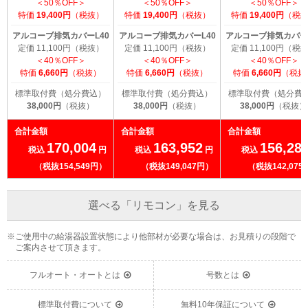
＜50％OFF＞
＜50％OFF＞
＜50％OFF＞
特価
19,400円
（税抜）
特価
19,400円
（税抜）
特価
19,400円
（税
アルコーブ排気カバーL40
アルコーブ排気カバーL40
アルコーブ排気カバーL
定価 11,100円（税抜）
定価 11,100円（税抜）
定価 11,100円（税
＜40％OFF＞
＜40％OFF＞
＜40％OFF＞
特価
6,660円
（税抜）
特価
6,660円
（税抜）
特価
6,660円
（税抜
標準取付費（処分費込）
標準取付費（処分費込）
標準取付費（処分費
38,000円
（税抜）
38,000円
（税抜）
38,000円
（税抜）
合計金額
合計金額
合計金額
170,004
163,952
156,28
税込
円
税込
円
税込
（税抜154,549円）
（税抜149,047円）
（税抜142,075
選べる「リモコン」を見る
※ご使用中の給湯器設置状態により他部材が必要な場合は、お見積りの段階で
ご案内させて頂きます。
フルオート・オートとは
号数とは
標準取付費について
無料10年保証について