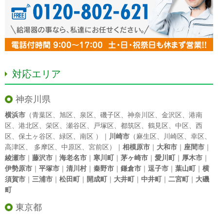
対応エリア
神奈川県
横浜市
（
青葉区
、
旭区
、
泉区
、
磯子区
、
神奈川区
、
金沢区
、
港南
区
、
港北区
、
栄区
、
瀬谷区
、
戸塚区
、
都筑区
、
鶴見区
、
中区
、
西
区
、
保土ヶ谷区
、
緑区
、
南区
）｜
川崎市
（
麻生区
、
川崎区
、
幸区
、
高津区
、
多摩区
、
中原区
、
宮前区
）｜
相模原市
｜
大和市
｜
座間市
｜
綾瀬市
｜
藤沢市
｜
海老名市
｜
寒川町
｜
茅ヶ崎市
｜
愛川町
｜
厚木市
｜
伊勢原市
｜
平塚市
｜
清川村
｜
秦野市
｜
鎌倉市
｜
逗子市
｜
葉山町
｜
横
須賀市
｜
三浦市
｜
松田町
｜
開成町
｜
大井町
｜
中井町
｜
二宮町
｜
大磯
町
東京都