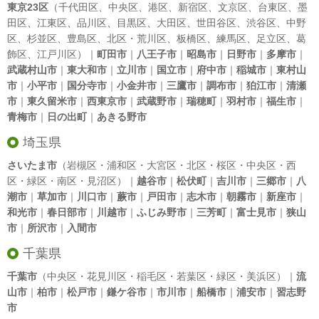
東京23区
（
千代田区
、
中央区
、
港区
、
新宿区
、
文京区
、
台東区
、
墨
田区
、
江東区
、
品川区
、
目黒区
、
大田区
、
世田谷区
、
渋谷区
、
中野
区
、
杉並区
、
豊島区
、
北区
・
荒川区
、
板橋区
、
練馬区
、
足立区
、
葛
飾区
、
江戸川区
）｜
町田市
｜
八王子市
｜
昭島市
｜
日野市
｜
多摩市
｜
武蔵村山市
｜
東大和市
｜
立川市
｜
国立市
｜
府中市
｜
稲城市
｜
東村山
市
｜
小平市
｜
国分寺市
｜
小金井市
｜
三鷹市
｜
調布市
｜
狛江市
｜
清瀬
市
｜
東久留米市
｜
西東京市
｜
武蔵野市
｜
瑞穂町
｜
羽村市
｜
福生市
｜
青梅市
｜
日の出町
｜
あきる野市
埼玉県
さいたま市
（岩槻区・浦和区・大宮区・北区・桜区・中央区・西
区・緑区・南区・見沼区）｜
越谷市
｜
松伏町
｜
吉川市
｜
三郷市
｜
八
潮市
｜
草加市
｜
川口市
｜
蕨市
｜
戸田市
｜
志木市
｜
朝霧市
｜
新座市
｜
和光市
｜
春日部市
｜
川越市
｜
ふじみ野市
｜
三芳町
｜
富士見市
｜
狭山
市
｜
所沢市
｜
入間市
千葉県
千葉市
（中央区・花見川区・稲毛区・若葉区・緑区・美浜区）｜
流
山市
｜
柏市
｜
松戸市
｜
鎌ケ谷市
｜
市川市
｜
船橋市
｜
浦安市
｜
習志野
市