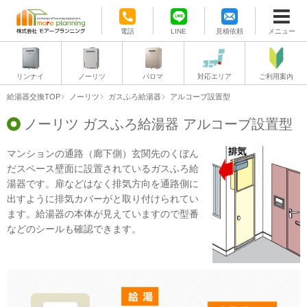
電話
LINE
見積依頼
メニュー
リンナイ
ノーリツ
パロマ
対応エリア
ご利用案内
給湯器交換TOP
ノーリツ
ガスふろ給湯器
アルコーブ設置型
ノーリツ ガスふろ給湯器 アルコーブ設置型
マンションの通路（廊下側）玄関先のくぼん
だスペース壁面に設置されているガスふろ給
湯器です。扉などはなく排気方向を通路側に
出すように排気カバーがと取り付けられてい
ます。給湯器の本体が見えていますので型番
などのシールも確認できます。