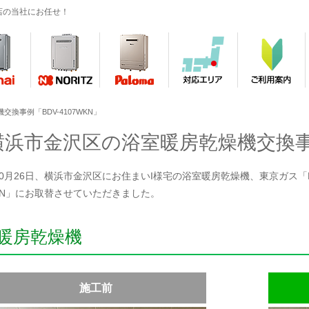
店の当社にお任せ！
換事例「BDV-4107WKN」
横浜市金沢区の浴室暖房乾燥機交換事例「
年10月26日、横浜市金沢区にお住まいI様宅の浴室暖房乾燥機、東京ガス「FBD
WKN」にお取替させていただきました。
暖房乾燥機
施工前