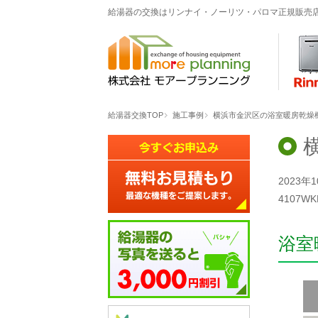
給湯器の交換はリンナイ・ノーリツ・パロマ正規販売
給湯器交換TOP
施工事例
横浜市金沢区の浴室暖房乾燥機交
2023
4107
浴室