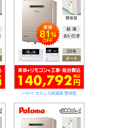
パロマ ガスふろ給湯器 壁掛型