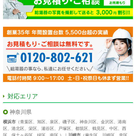
対応エリア
神奈川県
横浜市
（
青葉区
、
旭区
、
泉区
、
磯子区
、
神奈川区
、
金沢区
、
港南
区
、
港北区
、
栄区
、
瀬谷区
、
戸塚区
、
都筑区
、
鶴見区
、
中区
、
西
区
、
保土ヶ谷区
、
緑区
、
南区
）｜
川崎市
（
麻生区
、
川崎区
、
幸区
、