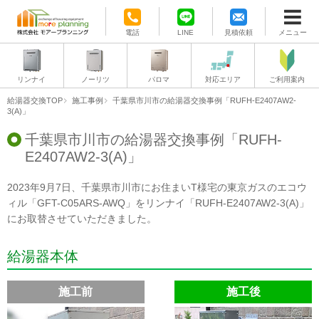
電話
LINE
見積依頼
メニュー
リンナイ
ノーリツ
パロマ
対応エリア
ご利用案内
給湯器交換TOP
施工事例
千葉県市川市の給湯器交換事例「RUFH-E2407AW2-
3(A)」
千葉県市川市の給湯器交換事例「RUFH-
E2407AW2-3(A)」
2023年9月7日、千葉県市川市にお住まいT様宅の東京ガスのエコウ
ィル「GFT-C05ARS-AWQ」をリンナイ「RUFH-E2407AW2-3(A)」
にお取替させていただきました。
給湯器本体
施工前
施工後