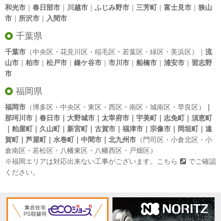
和光市
｜
春日部市
｜
川越市
｜
ふじみ野市
｜
三芳町
｜
富士見市
｜
狭山
市
｜
所沢市
｜
入間市
千葉県
千葉市
（中央区・花見川区・稲毛区・若葉区・緑区・美浜区）｜
流
山市
｜
柏市
｜
松戸市
｜
鎌ケ谷市
｜
市川市
｜
船橋市
｜
浦安市
｜
習志野
市
福岡県
福岡市
（博多区・中央区・東区・西区・南区・城南区・早良区）
｜
那珂川市｜春日市｜大野城市｜太宰府市｜宇美町｜志免町｜須恵町
｜粕屋町｜久山町｜新宮町｜古賀市｜福津市｜宗像市｜岡垣町｜遠
賀町｜芦屋町｜水巻町｜中間市｜北九州市
（門司区・小倉北区・小
倉南区・若松区・八幡東区・八幡西区・戸畑区）
※福岡エリアは対応出来ない工事がございます。
こちら
でご確認
ください。