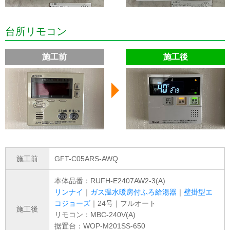
台所リモコン
施工前
施工後
施工前
GFT-C05ARS-AWQ
本体品番：RUFH-E2407AW2-3(A)
リンナイ
｜
ガス温水暖房付ふろ給湯器
｜
壁掛型エ
コジョーズ
｜24号｜フルオート
施工後
リモコン：MBC-240V(A)
据置台：WOP-M201SS-650