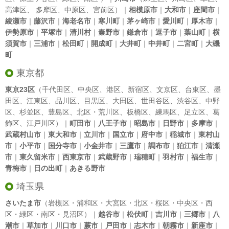
高津区
、
多摩区
、
中原区
、
宮前区
）｜
相模原市
｜
大和市
｜
座間市
｜
綾瀬市
｜
藤沢市
｜
海老名市
｜
寒川町
｜
茅ヶ崎市
｜
愛川町
｜
厚木市
｜
伊勢原市
｜
平塚市
｜
清川村
｜
秦野市
｜
鎌倉市
｜
逗子市
｜
葉山町
｜
横
須賀市
｜
三浦市
｜
松田町
｜
開成町
｜
大井町
｜
中井町
｜
二宮町
｜
大磯
町
東京都
東京23区
（
千代田区
、
中央区
、
港区
、
新宿区
、
文京区
、
台東区
、
墨
田区
、
江東区
、
品川区
、
目黒区
、
大田区
、
世田谷区
、
渋谷区
、
中野
区
、
杉並区
、
豊島区
、
北区
・
荒川区
、
板橋区
、
練馬区
、
足立区
、
葛
飾区
、
江戸川区
）｜
町田市
｜
八王子市
｜
昭島市
｜
日野市
｜
多摩市
｜
武蔵村山市
｜
東大和市
｜
立川市
｜
国立市
｜
府中市
｜
稲城市
｜
東村山
市
｜
小平市
｜
国分寺市
｜
小金井市
｜
三鷹市
｜
調布市
｜
狛江市
｜
清瀬
市
｜
東久留米市
｜
西東京市
｜
武蔵野市
｜
瑞穂町
｜
羽村市
｜
福生市
｜
青梅市
｜
日の出町
｜
あきる野市
埼玉県
さいたま市
（岩槻区・浦和区・大宮区・北区・桜区・中央区・西
区・緑区・南区・見沼区）｜
越谷市
｜
松伏町
｜
吉川市
｜
三郷市
｜
八
潮市
｜
草加市
｜
川口市
｜
蕨市
｜
戸田市
｜
志木市
｜
朝霧市
｜
新座市
｜