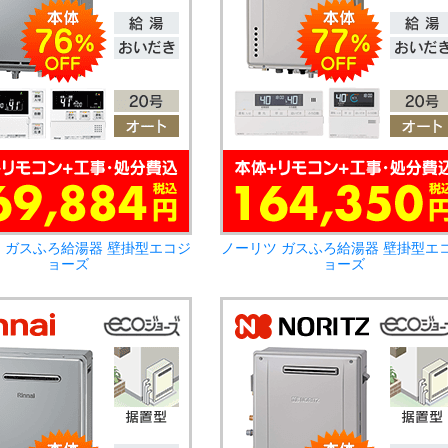
 ガスふろ給湯器 壁掛型エコジ
ノーリツ ガスふろ給湯器 壁掛型エ
ョーズ
ョーズ