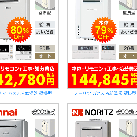
ナイ ガスふろ給湯器 壁掛型
ノーリツ ガスふろ給湯器 壁掛型