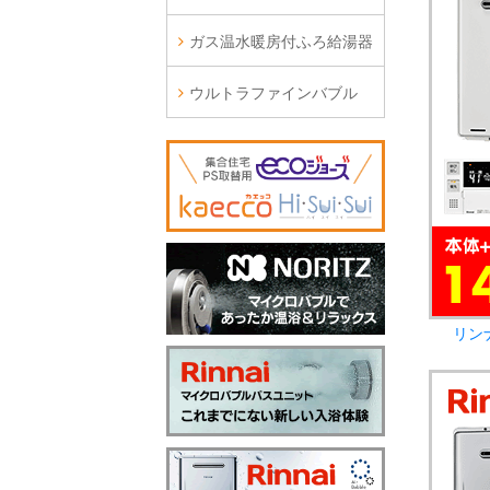
ガス温水暖房付ふろ給湯器
ウルトラファインバブル
リン