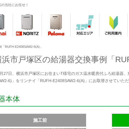
店の当社にお任せ！
FH-E2408SAW2-6(A)」
横浜市戸塚区の給湯器交換事例「RUFH-E
年5月27日、横浜市戸塚区にお住まいT様宅のガス温水暖房付ふろ給湯器、東京ガス
SAW2-6)」をリンナイ「RUFH-E2408SAW2-6(A)」にお取替させてい
器本体
施工前