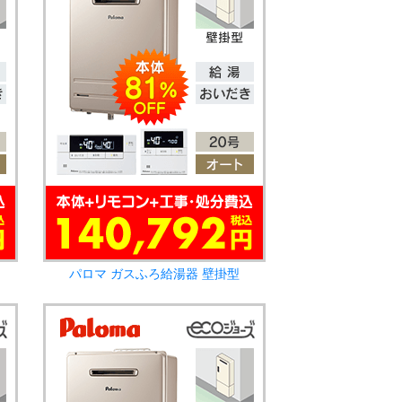
パロマ ガスふろ給湯器 壁掛型