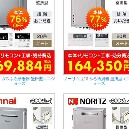
 ガスふろ給湯器 壁掛型エコジ
ノーリツ ガスふろ給湯器 壁掛型エ
ョーズ
ョーズ