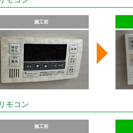
施工前
リモコン
施工前