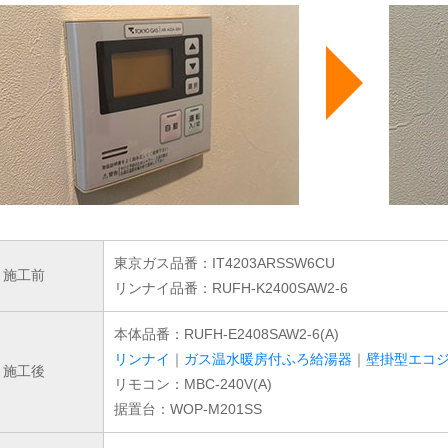
東京ガス品番：IT4203ARSSW6CU
施工前
リンナイ品番：RUFH-K2400SAW2-6
本体品番：RUFH-E2408SAW2-6(A)
リンナイ
｜
ガス温水暖房付ふろ給湯器
｜
壁掛型エコ
施工後
リモコン：MBC-240V(A)
据置台：WOP-M201SS