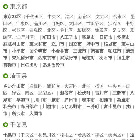
東京都
東京23区
（
千代田区
、
中央区
、
港区
、
新宿区
、
文京区
、
台東区
、
墨
田区
、
江東区
、
品川区
、
目黒区
、
大田区
、
世田谷区
、
渋谷区
、
中野
区
、
杉並区
、
豊島区
、
北区
・
荒川区
、
板橋区
、
練馬区
、
足立区
、
葛
飾区
、
江戸川区
）｜
町田市
｜
八王子市
｜
昭島市
｜
日野市
｜
多摩市
｜
武蔵村山市
｜
東大和市
｜
立川市
｜
国立市
｜
府中市
｜
稲城市
｜
東村山
市
｜
小平市
｜
国分寺市
｜
小金井市
｜
三鷹市
｜
調布市
｜
狛江市
｜
清瀬
市
｜
東久留米市
｜
西東京市
｜
武蔵野市
｜
瑞穂町
｜
羽村市
｜
福生市
｜
青梅市
｜
日の出町
｜
あきる野市
埼玉県
さいたま市
（岩槻区・浦和区・大宮区・北区・桜区・中央区・西
区・緑区・南区・見沼区）｜
越谷市
｜
松伏町
｜
吉川市
｜
三郷市
｜
八
潮市
｜
草加市
｜
川口市
｜
蕨市
｜
戸田市
｜
志木市
｜
朝霧市
｜
新座市
｜
和光市
｜
春日部市
｜
川越市
｜
ふじみ野市
｜
三芳町
｜
富士見市
｜
狭山
市
｜
所沢市
｜
入間市
千葉県
千葉市
（中央区・花見川区・稲毛区・若葉区・緑区・美浜区）｜
流