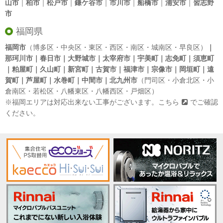
山市
｜
柏市
｜
松戸市
｜
鎌ケ谷市
｜
市川市
｜
船橋市
｜
浦安市
｜
習志野
市
福岡県
福岡市
（博多区・中央区・東区・西区・南区・城南区・早良区）
｜
那珂川市｜春日市｜大野城市｜太宰府市｜宇美町｜志免町｜須恵町
｜粕屋町｜久山町｜新宮町｜古賀市｜福津市｜宗像市｜岡垣町｜遠
賀町｜芦屋町｜水巻町｜中間市｜北九州市
（門司区・小倉北区・小
倉南区・若松区・八幡東区・八幡西区・戸畑区）
※福岡エリアは対応出来ない工事がございます。
こちら
でご確認
ください。