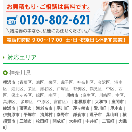
対応エリア
神奈川県
横浜市
（
青葉区
、
旭区
、
泉区
、
磯子区
、
神奈川区
、
金沢区
、
港南
区
、
港北区
、
栄区
、
瀬谷区
、
戸塚区
、
都筑区
、
鶴見区
、
中区
、
西
区
、
保土ヶ谷区
、
緑区
、
南区
）｜
川崎市
（
麻生区
、
川崎区
、
幸区
、
高津区
、
多摩区
、
中原区
、
宮前区
）｜
相模原市
｜
大和市
｜
座間市
｜
綾瀬市
｜
藤沢市
｜
海老名市
｜
寒川町
｜
茅ヶ崎市
｜
愛川町
｜
厚木市
｜
伊勢原市
｜
平塚市
｜
清川村
｜
秦野市
｜
鎌倉市
｜
逗子市
｜
葉山町
｜
横
須賀市
｜
三浦市
｜
松田町
｜
開成町
｜
大井町
｜
中井町
｜
二宮町
｜
大磯
町