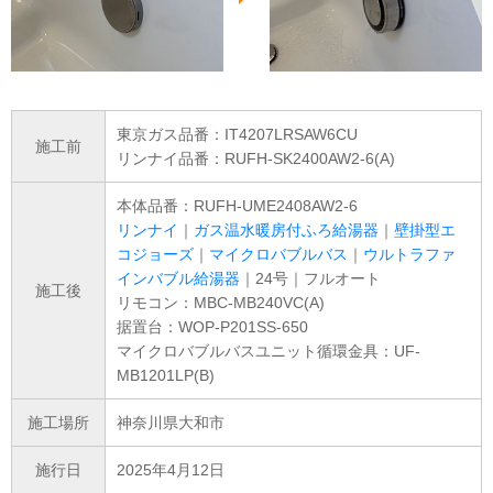
東京ガス品番：IT4207LRSAW6CU
施工前
リンナイ品番：RUFH-SK2400AW2-6(A)
本体品番：RUFH-UME2408AW2-6
リンナイ
｜
ガス温水暖房付ふろ給湯器
｜
壁掛型エ
コジョーズ
｜
マイクロバブルバス
｜
ウルトラファ
インバブル給湯器
｜24号｜フルオート
施工後
リモコン：MBC-MB240VC(A)
据置台：WOP-P201SS-650
マイクロバブルバスユニット循環金具：UF-
MB1201LP(B)
施工場所
神奈川県大和市
施行日
2025年4月12日