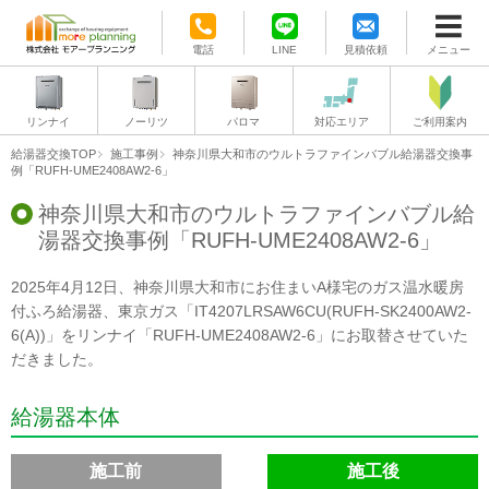
電話
LINE
見積依頼
メニュー
リンナイ
ノーリツ
パロマ
対応エリア
ご利用案内
給湯器交換TOP
施工事例
神奈川県大和市のウルトラファインバブル給湯器交換事
例「RUFH-UME2408AW2-6」
神奈川県大和市のウルトラファインバブル給
湯器交換事例「RUFH-UME2408AW2-6」
2025年4月12日、神奈川県大和市にお住まいA様宅のガス温水暖房
付ふろ給湯器、東京ガス「IT4207LRSAW6CU(RUFH-SK2400AW2-
6(A))」をリンナイ「RUFH-UME2408AW2-6」にお取替させていた
だきました。
給湯器本体
施工前
施工後