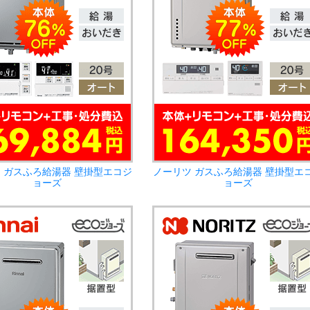
 ガスふろ給湯器 壁掛型エコジ
ノーリツ ガスふろ給湯器 壁掛型エ
ョーズ
ョーズ