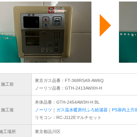
東京ガス品番：FT-368RSA9-AW6Q
施工前
ノーリツ品番：GTH-2413AWXH-H
本体品番：GTH-2454AW3H-H BL
施工後
ノーリツ
｜
ガス温水暖房付ふろ給湯器
｜
PS扉内上方
リモコン：RC-J112Eマルチセット
施工場所
東京都品川区