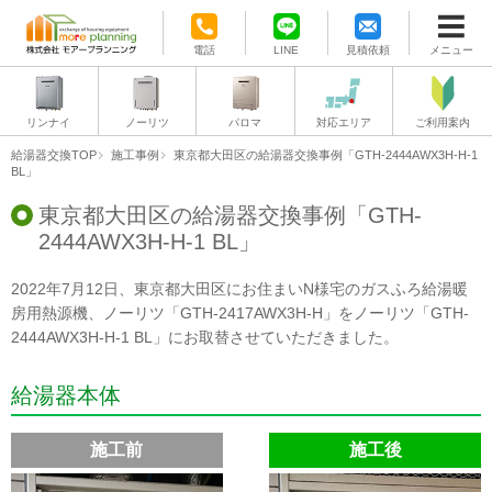
電話
LINE
見積依頼
メニュー
リンナイ
ノーリツ
パロマ
対応エリア
ご利用案内
給湯器交換TOP
施工事例
東京都大田区の給湯器交換事例「GTH-2444AWX3H-H-1
BL」
東京都大田区の給湯器交換事例「GTH-
2444AWX3H-H-1 BL」
2022年7月12日、東京都大田区にお住まいN様宅のガスふろ給湯暖
房用熱源機、ノーリツ「GTH-2417AWX3H-H」をノーリツ「GTH-
2444AWX3H-H-1 BL」にお取替させていただきました。
給湯器本体
施工前
施工後