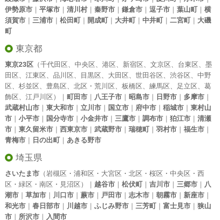
伊勢原市
｜
平塚市
｜
清川村
｜
秦野市
｜
鎌倉市
｜
逗子市
｜
葉山町
｜
横
須賀市
｜
三浦市
｜
松田町
｜
開成町
｜
大井町
｜
中井町
｜
二宮町
｜
大磯
町
東京都
東京23区
（
千代田区
、
中央区
、
港区
、
新宿区
、
文京区
、
台東区
、
墨
田区
、
江東区
、
品川区
、
目黒区
、
大田区
、
世田谷区
、
渋谷区
、
中野
区
、
杉並区
、
豊島区
、
北区
・
荒川区
、
板橋区
、
練馬区
、
足立区
、
葛
飾区
、
江戸川区
）｜
町田市
｜
八王子市
｜
昭島市
｜
日野市
｜
多摩市
｜
武蔵村山市
｜
東大和市
｜
立川市
｜
国立市
｜
府中市
｜
稲城市
｜
東村山
市
｜
小平市
｜
国分寺市
｜
小金井市
｜
三鷹市
｜
調布市
｜
狛江市
｜
清瀬
市
｜
東久留米市
｜
西東京市
｜
武蔵野市
｜
瑞穂町
｜
羽村市
｜
福生市
｜
青梅市
｜
日の出町
｜
あきる野市
埼玉県
さいたま市
（岩槻区・浦和区・大宮区・北区・桜区・中央区・西
区・緑区・南区・見沼区）｜
越谷市
｜
松伏町
｜
吉川市
｜
三郷市
｜
八
潮市
｜
草加市
｜
川口市
｜
蕨市
｜
戸田市
｜
志木市
｜
朝霧市
｜
新座市
｜
和光市
｜
春日部市
｜
川越市
｜
ふじみ野市
｜
三芳町
｜
富士見市
｜
狭山
市
｜
所沢市
｜
入間市