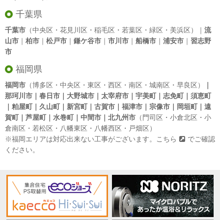
千葉県
千葉市
（中央区・花見川区・稲毛区・若葉区・緑区・美浜区）｜
流
山市
｜
柏市
｜
松戸市
｜
鎌ケ谷市
｜
市川市
｜
船橋市
｜
浦安市
｜
習志野
市
福岡県
福岡市
（博多区・中央区・東区・西区・南区・城南区・早良区）
｜
那珂川市｜春日市｜大野城市｜太宰府市｜宇美町｜志免町｜須恵町
｜粕屋町｜久山町｜新宮町｜古賀市｜福津市｜宗像市｜岡垣町｜遠
賀町｜芦屋町｜水巻町｜中間市｜北九州市
（門司区・小倉北区・小
倉南区・若松区・八幡東区・八幡西区・戸畑区）
※福岡エリアは対応出来ない工事がございます。
こちら
でご確認
ください。