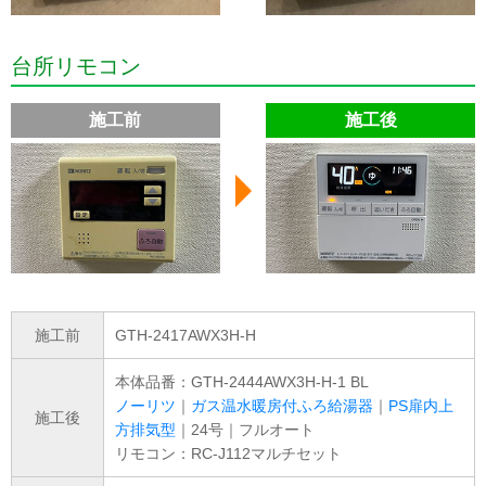
台所リモコン
施工前
施工後
施工前
GTH-2417AWX3H-H
本体品番：GTH-2444AWX3H-H-1 BL
ノーリツ
｜
ガス温水暖房付ふろ給湯器
｜
PS扉内上
施工後
方排気型
｜24号｜フルオート
リモコン：RC-J112マルチセット