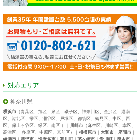
対応エリア
神奈川県
横浜市
（
青葉区
、
旭区
、
泉区
、
磯子区
、
神奈川区
、
金沢区
、
港南
区
、
港北区
、
栄区
、
瀬谷区
、
戸塚区
、
都筑区
、
鶴見区
、
中区
、
西
区
、
保土ヶ谷区
、
緑区
、
南区
）｜
川崎市
（
麻生区
、
川崎区
、
幸区
、
高津区
、
多摩区
、
中原区
、
宮前区
）｜
相模原市
｜
大和市
｜
座間市
｜
綾瀬市
｜
藤沢市
｜
海老名市
｜
寒川町
｜
茅ヶ崎市
｜
愛川町
｜
厚木市
｜