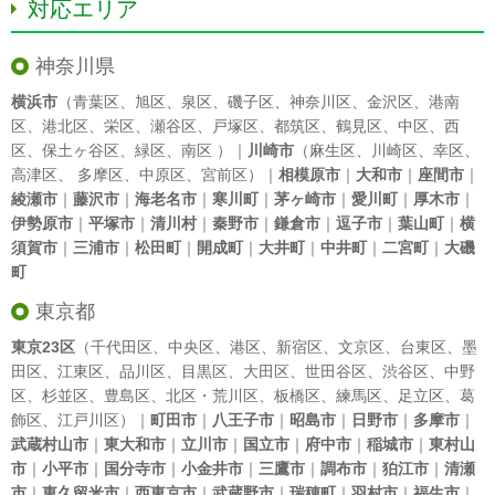
対応エリア
神奈川県
横浜市
（
青葉区
、
旭区
、
泉区
、
磯子区
、
神奈川区
、
金沢区
、
港南
区
、
港北区
、
栄区
、
瀬谷区
、
戸塚区
、
都筑区
、
鶴見区
、
中区
、
西
区
、
保土ヶ谷区
、
緑区
、
南区
）｜
川崎市
（
麻生区
、
川崎区
、
幸区
、
高津区
、
多摩区
、
中原区
、
宮前区
）｜
相模原市
｜
大和市
｜
座間市
｜
綾瀬市
｜
藤沢市
｜
海老名市
｜
寒川町
｜
茅ヶ崎市
｜
愛川町
｜
厚木市
｜
伊勢原市
｜
平塚市
｜
清川村
｜
秦野市
｜
鎌倉市
｜
逗子市
｜
葉山町
｜
横
須賀市
｜
三浦市
｜
松田町
｜
開成町
｜
大井町
｜
中井町
｜
二宮町
｜
大磯
町
東京都
東京23区
（
千代田区
、
中央区
、
港区
、
新宿区
、
文京区
、
台東区
、
墨
田区
、
江東区
、
品川区
、
目黒区
、
大田区
、
世田谷区
、
渋谷区
、
中野
区
、
杉並区
、
豊島区
、
北区
・
荒川区
、
板橋区
、
練馬区
、
足立区
、
葛
飾区
、
江戸川区
）｜
町田市
｜
八王子市
｜
昭島市
｜
日野市
｜
多摩市
｜
武蔵村山市
｜
東大和市
｜
立川市
｜
国立市
｜
府中市
｜
稲城市
｜
東村山
市
｜
小平市
｜
国分寺市
｜
小金井市
｜
三鷹市
｜
調布市
｜
狛江市
｜
清瀬
市
｜
東久留米市
｜
西東京市
｜
武蔵野市
｜
瑞穂町
｜
羽村市
｜
福生市
｜