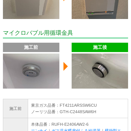
マイクロバブル用循環金具
施工前
施工後
東京ガス品番：FT4211ARSSW6CU
施工前
ノーリツ品番：GTH-C2448SAW6H
本体品番：RUFH-E2406AW2-6
リンナイ
｜
ガス温水暖房付ふろ給湯器
｜
壁掛型エ