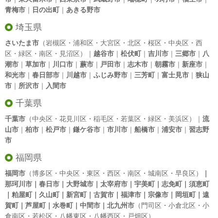
青梅市
｜
日の出町
｜
あきる野市
埼玉県
さいたま市
（岩槻区・浦和区・大宮区・北区・桜区・中央区・西
区・緑区・南区・見沼区）｜
越谷市
｜
松伏町
｜
吉川市
｜
三郷市
｜
八
潮市
｜
草加市
｜
川口市
｜
蕨市
｜
戸田市
｜
志木市
｜
朝霧市
｜
新座市
｜
和光市
｜
春日部市
｜
川越市
｜
ふじみ野市
｜
三芳町
｜
富士見市
｜
狭山
市
｜
所沢市
｜
入間市
千葉県
千葉市
（中央区・花見川区・稲毛区・若葉区・緑区・美浜区）｜
流
山市
｜
柏市
｜
松戸市
｜
鎌ケ谷市
｜
市川市
｜
船橋市
｜
浦安市
｜
習志野
市
福岡県
福岡市
（博多区・中央区・東区・西区・南区・城南区・早良区）
｜
那珂川市｜春日市｜大野城市｜太宰府市｜宇美町｜志免町｜須恵町
｜粕屋町｜久山町｜新宮町｜古賀市｜福津市｜宗像市｜岡垣町｜遠
賀町｜芦屋町｜水巻町｜中間市｜北九州市
（門司区・小倉北区・小
倉南区・若松区・八幡東区・八幡西区・戸畑区）