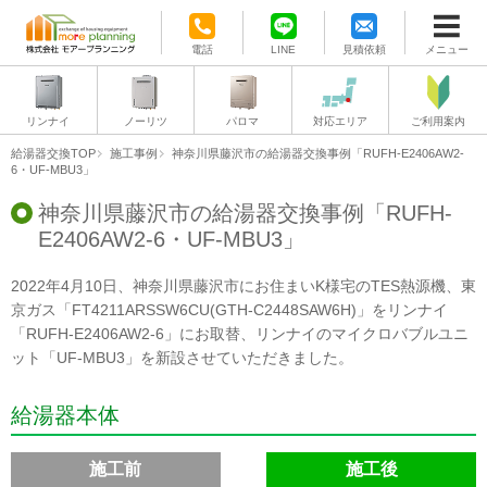
電話
LINE
見積依頼
メニュー
リンナイ
ノーリツ
パロマ
対応エリア
ご利用案内
給湯器交換TOP
施工事例
神奈川県藤沢市の給湯器交換事例「RUFH-E2406AW2-
6・UF-MBU3」
神奈川県藤沢市の給湯器交換事例「RUFH-
E2406AW2-6・UF-MBU3」
2022年4月10日、神奈川県藤沢市にお住まいK様宅のTES熱源機、東
京ガス「FT4211ARSSW6CU(GTH-C2448SAW6H)」をリンナイ
「RUFH-E2406AW2-6」にお取替、リンナイのマイクロバブルユニ
ット「UF-MBU3」を新設させていただきました。
給湯器本体
施工前
施工後