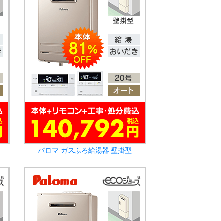
パロマ ガスふろ給湯器 壁掛型