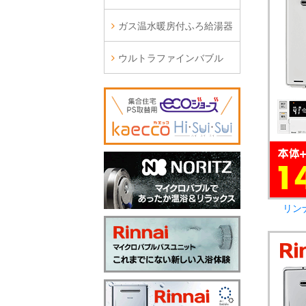
ガス温水暖房付ふろ給湯器
ウルトラファインバブル
リン