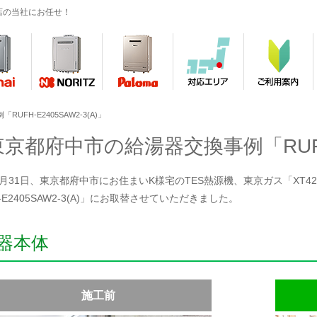
店の当社にお任せ！
FH-E2405SAW2-3(A)」
東京都府中市の給湯器交換事例「RUFH-E
7月31日、東京都府中市にお住まいK様宅のTES熱源機、東京ガス「XT4205L
-E2405SAW2-3(A)」にお取替させていただきました。
器本体
施工前