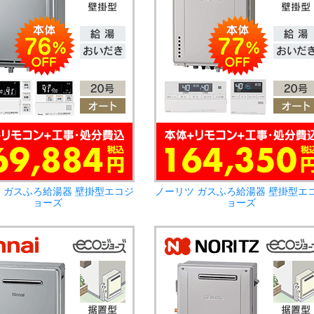
 ガスふろ給湯器 壁掛型エコジ
ノーリツ ガスふろ給湯器 壁掛型エ
ョーズ
ョーズ