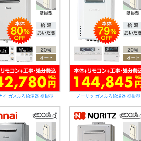
ナイ ガスふろ給湯器 壁掛型
ノーリツ ガスふろ給湯器 壁掛型