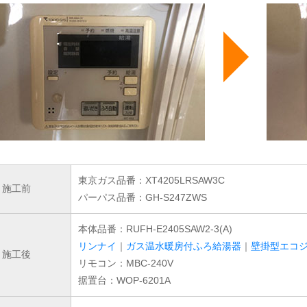
東京ガス品番：XT4205LRSAW3C
施工前
パーパス品番：GH-S247ZWS
本体品番：RUFH-E2405SAW2-3(A)
リンナイ
｜
ガス温水暖房付ふろ給湯器
｜
壁掛型エコ
施工後
リモコン：MBC-240V
据置台：WOP-6201A