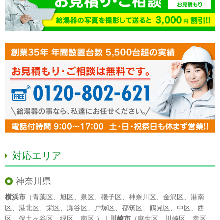
対応エリア
神奈川県
横浜市
（
青葉区
、
旭区
、
泉区
、
磯子区
、
神奈川区
、
金沢区
、
港南
区
、
港北区
、
栄区
、
瀬谷区
、
戸塚区
、
都筑区
、
鶴見区
、
中区
、
西
区
、
保土ヶ谷区
、
緑区
、
南区
）｜
川崎市
（
麻生区
、
川崎区
、
幸区
、