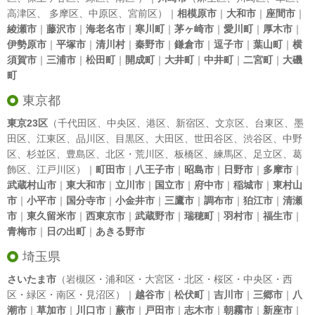
高津区
、
多摩区
、
中原区
、
宮前区
）｜
相模原市
｜
大和市
｜
座間市
｜
綾瀬市
｜
藤沢市
｜
海老名市
｜
寒川町
｜
茅ヶ崎市
｜
愛川町
｜
厚木市
｜
伊勢原市
｜
平塚市
｜
清川村
｜
秦野市
｜
鎌倉市
｜
逗子市
｜
葉山町
｜
横
須賀市
｜
三浦市
｜
松田町
｜
開成町
｜
大井町
｜
中井町
｜
二宮町
｜
大磯
町
東京都
東京23区
（
千代田区
、
中央区
、
港区
、
新宿区
、
文京区
、
台東区
、
墨
田区
、
江東区
、
品川区
、
目黒区
、
大田区
、
世田谷区
、
渋谷区
、
中野
区
、
杉並区
、
豊島区
、
北区
・
荒川区
、
板橋区
、
練馬区
、
足立区
、
葛
飾区
、
江戸川区
）｜
町田市
｜
八王子市
｜
昭島市
｜
日野市
｜
多摩市
｜
武蔵村山市
｜
東大和市
｜
立川市
｜
国立市
｜
府中市
｜
稲城市
｜
東村山
市
｜
小平市
｜
国分寺市
｜
小金井市
｜
三鷹市
｜
調布市
｜
狛江市
｜
清瀬
市
｜
東久留米市
｜
西東京市
｜
武蔵野市
｜
瑞穂町
｜
羽村市
｜
福生市
｜
青梅市
｜
日の出町
｜
あきる野市
埼玉県
さいたま市
（岩槻区・浦和区・大宮区・北区・桜区・中央区・西
区・緑区・南区・見沼区）｜
越谷市
｜
松伏町
｜
吉川市
｜
三郷市
｜
八
潮市
｜
草加市
｜
川口市
｜
蕨市
｜
戸田市
｜
志木市
｜
朝霧市
｜
新座市
｜