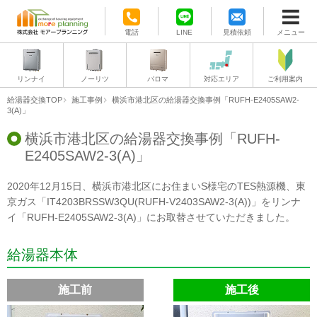
電話
LINE
見積依頼
メニュー
リンナイ
ノーリツ
パロマ
対応エリア
ご利用案内
給湯器交換TOP
施工事例
横浜市港北区の給湯器交換事例「RUFH-E2405SAW2-
3(A)」
横浜市港北区の給湯器交換事例「RUFH-
E2405SAW2-3(A)」
2020年12月15日、横浜市港北区にお住まいS様宅のTES熱源機、東
京ガス「IT4203BRSSW3QU(RUFH-V2403SAW2-3(A))」をリンナ
イ「RUFH-E2405SAW2-3(A)」にお取替させていただきました。
給湯器本体
施工前
施工後