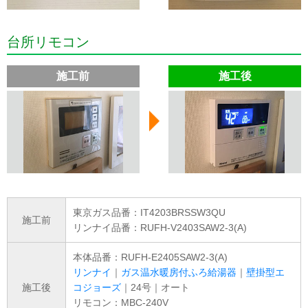
台所リモコン
施工前
施工後
東京ガス品番：IT4203BRSSW3QU
施工前
リンナイ品番：RUFH-V2403SAW2-3(A)
本体品番：RUFH-E2405SAW2-3(A)
リンナイ
｜
ガス温水暖房付ふろ給湯器
｜
壁掛型エ
施工後
コジョーズ
｜24号｜オート
リモコン：MBC-240V