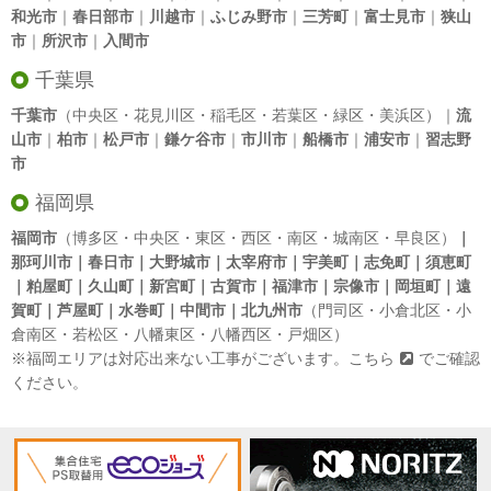
和光市
｜
春日部市
｜
川越市
｜
ふじみ野市
｜
三芳町
｜
富士見市
｜
狭山
市
｜
所沢市
｜
入間市
千葉県
千葉市
（中央区・花見川区・稲毛区・若葉区・緑区・美浜区）｜
流
山市
｜
柏市
｜
松戸市
｜
鎌ケ谷市
｜
市川市
｜
船橋市
｜
浦安市
｜
習志野
市
福岡県
福岡市
（博多区・中央区・東区・西区・南区・城南区・早良区）
｜
那珂川市｜春日市｜大野城市｜太宰府市｜宇美町｜志免町｜須恵町
｜粕屋町｜久山町｜新宮町｜古賀市｜福津市｜宗像市｜岡垣町｜遠
賀町｜芦屋町｜水巻町｜中間市｜北九州市
（門司区・小倉北区・小
倉南区・若松区・八幡東区・八幡西区・戸畑区）
※福岡エリアは対応出来ない工事がございます。
こちら
でご確認
ください。