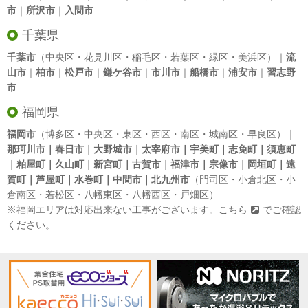
市
｜
所沢市
｜
入間市
千葉県
千葉市
（中央区・花見川区・稲毛区・若葉区・緑区・美浜区）｜
流
山市
｜
柏市
｜
松戸市
｜
鎌ケ谷市
｜
市川市
｜
船橋市
｜
浦安市
｜
習志野
市
福岡県
福岡市
（博多区・中央区・東区・西区・南区・城南区・早良区）
｜
那珂川市｜春日市｜大野城市｜太宰府市｜宇美町｜志免町｜須恵町
｜粕屋町｜久山町｜新宮町｜古賀市｜福津市｜宗像市｜岡垣町｜遠
賀町｜芦屋町｜水巻町｜中間市｜北九州市
（門司区・小倉北区・小
倉南区・若松区・八幡東区・八幡西区・戸畑区）
※福岡エリアは対応出来ない工事がございます。
こちら
でご確認
ください。