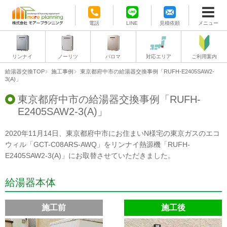
電話
LINE
見積依頼
メニュー
リンナイ
ノーリツ
パロマ
対応エリア
ご利用案内
給湯器交換TOP
施工事例
東京都府中市の給湯器交換事例「RUFH-E2405SAW2-
3(A)」
東京都府中市の給湯器交換事例「RUFH-
E2405SAW2-3(A)」
2020年11月14日、東京都府中市にお住まいN様宅の東京ガスのエコ
ウィル「GCT-C08ARS-AWQ」をリンナイ熱源機「RUFH-
E2405SAW2-3(A)」にお取替させていただきました。
給湯器本体
施工前
施工後