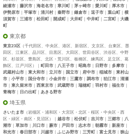
綾瀬市
｜
藤沢市
｜
海老名市
｜
寒川町
｜
茅ヶ崎市
｜
愛川町
｜
厚木市
｜
伊勢原市
｜
平塚市
｜
清川村
｜
秦野市
｜
鎌倉市
｜
逗子市
｜
葉山町
｜
横
須賀市
｜
三浦市
｜
松田町
｜
開成町
｜
大井町
｜
中井町
｜
二宮町
｜
大磯
町
東京都
東京23区
（
千代田区
、
中央区
、
港区
、
新宿区
、
文京区
、
台東区
、
墨
田区
、
江東区
、
品川区
、
目黒区
、
大田区
、
世田谷区
、
渋谷区
、
中野
区
、
杉並区
、
豊島区
、
北区
・
荒川区
、
板橋区
、
練馬区
、
足立区
、
葛
飾区
、
江戸川区
）｜
町田市
｜
八王子市
｜
昭島市
｜
日野市
｜
多摩市
｜
武蔵村山市
｜
東大和市
｜
立川市
｜
国立市
｜
府中市
｜
稲城市
｜
東村山
市
｜
小平市
｜
国分寺市
｜
小金井市
｜
三鷹市
｜
調布市
｜
狛江市
｜
清瀬
市
｜
東久留米市
｜
西東京市
｜
武蔵野市
｜
瑞穂町
｜
羽村市
｜
福生市
｜
青梅市
｜
日の出町
｜
あきる野市
埼玉県
さいたま市
（岩槻区・浦和区・大宮区・北区・桜区・中央区・西
区・緑区・南区・見沼区）｜
越谷市
｜
松伏町
｜
吉川市
｜
三郷市
｜
八
潮市
｜
草加市
｜
川口市
｜
蕨市
｜
戸田市
｜
志木市
｜
朝霧市
｜
新座市
｜
和光市
｜
春日部市
｜
川越市
｜
ふじみ野市
｜
三芳町
｜
富士見市
｜
狭山