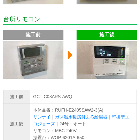
台所リモコン
施工前
施工後
施工前
GCT-C08ARS-AWQ
本体品番：RUFH-E2405SAW2-3(A)
リンナイ
｜
ガス温水暖房付ふろ給湯器
｜
壁掛型エ
施工後
コジョーズ
｜24号｜オート
リモコン：MBC-240V
据置台：WOP-6201A-650