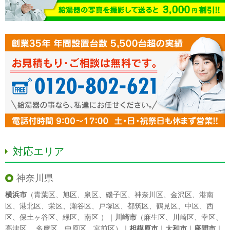
対応エリア
神奈川県
横浜市
（
青葉区
、
旭区
、
泉区
、
磯子区
、
神奈川区
、
金沢区
、
港南
区
、
港北区
、
栄区
、
瀬谷区
、
戸塚区
、
都筑区
、
鶴見区
、
中区
、
西
区
、
保土ヶ谷区
、
緑区
、
南区
）｜
川崎市
（
麻生区
、
川崎区
、
幸区
、
高津区
、
多摩区
、
中原区
、
宮前区
）｜
相模原市
｜
大和市
｜
座間市
｜