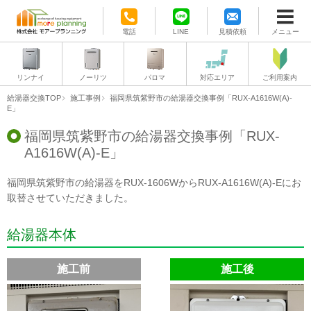
電話
LINE
見積依頼
メニュー
リンナイ
ノーリツ
パロマ
対応エリア
ご利用案内
給湯器交換TOP
施工事例
福岡県筑紫野市の給湯器交換事例「RUX-A1616W(A)-
E」
福岡県筑紫野市の給湯器交換事例「RUX-
A1616W(A)-E」
福岡県筑紫野市の給湯器をRUX-1606WからRUX-A1616W(A)-Eにお
取替させていただきました。
給湯器本体
施工前
施工後