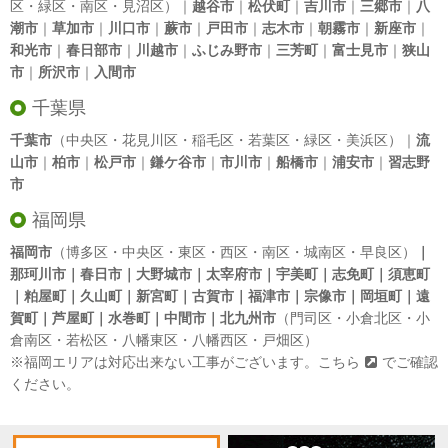
区・緑区・南区・見沼区）｜
越谷市
｜
松伏町
｜
吉川市
｜
三郷市
｜
八
潮市
｜
草加市
｜
川口市
｜
蕨市
｜
戸田市
｜
志木市
｜
朝霧市
｜
新座市
｜
和光市
｜
春日部市
｜
川越市
｜
ふじみ野市
｜
三芳町
｜
富士見市
｜
狭山
市
｜
所沢市
｜
入間市
千葉県
千葉市
（中央区・花見川区・稲毛区・若葉区・緑区・美浜区）｜
流
山市
｜
柏市
｜
松戸市
｜
鎌ケ谷市
｜
市川市
｜
船橋市
｜
浦安市
｜
習志野
市
福岡県
福岡市
（博多区・中央区・東区・西区・南区・城南区・早良区）
｜
那珂川市｜春日市｜大野城市｜太宰府市｜宇美町｜志免町｜須恵町
｜粕屋町｜久山町｜新宮町｜古賀市｜福津市｜宗像市｜岡垣町｜遠
賀町｜芦屋町｜水巻町｜中間市｜北九州市
（門司区・小倉北区・小
倉南区・若松区・八幡東区・八幡西区・戸畑区）
※福岡エリアは対応出来ない工事がございます。
こちら
でご確認
ください。