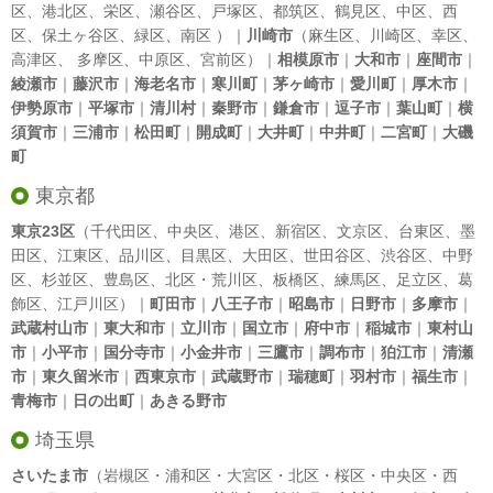
区
、
港北区
、
栄区
、
瀬谷区
、
戸塚区
、
都筑区
、
鶴見区
、
中区
、
西
区
、
保土ヶ谷区
、
緑区
、
南区
）｜
川崎市
（
麻生区
、
川崎区
、
幸区
、
高津区
、
多摩区
、
中原区
、
宮前区
）｜
相模原市
｜
大和市
｜
座間市
｜
綾瀬市
｜
藤沢市
｜
海老名市
｜
寒川町
｜
茅ヶ崎市
｜
愛川町
｜
厚木市
｜
伊勢原市
｜
平塚市
｜
清川村
｜
秦野市
｜
鎌倉市
｜
逗子市
｜
葉山町
｜
横
須賀市
｜
三浦市
｜
松田町
｜
開成町
｜
大井町
｜
中井町
｜
二宮町
｜
大磯
町
東京都
東京23区
（
千代田区
、
中央区
、
港区
、
新宿区
、
文京区
、
台東区
、
墨
田区
、
江東区
、
品川区
、
目黒区
、
大田区
、
世田谷区
、
渋谷区
、
中野
区
、
杉並区
、
豊島区
、
北区
・
荒川区
、
板橋区
、
練馬区
、
足立区
、
葛
飾区
、
江戸川区
）｜
町田市
｜
八王子市
｜
昭島市
｜
日野市
｜
多摩市
｜
武蔵村山市
｜
東大和市
｜
立川市
｜
国立市
｜
府中市
｜
稲城市
｜
東村山
市
｜
小平市
｜
国分寺市
｜
小金井市
｜
三鷹市
｜
調布市
｜
狛江市
｜
清瀬
市
｜
東久留米市
｜
西東京市
｜
武蔵野市
｜
瑞穂町
｜
羽村市
｜
福生市
｜
青梅市
｜
日の出町
｜
あきる野市
埼玉県
さいたま市
（岩槻区・浦和区・大宮区・北区・桜区・中央区・西