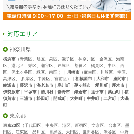
対応エリア
神奈川県
横浜市
（
青葉区
、
旭区
、
泉区
、
磯子区
、
神奈川区
、
金沢区
、
港南
区
、
港北区
、
栄区
、
瀬谷区
、
戸塚区
、
都筑区
、
鶴見区
、
中区
、
西
区
、
保土ヶ谷区
、
緑区
、
南区
）｜
川崎市
（
麻生区
、
川崎区
、
幸区
、
高津区
、
多摩区
、
中原区
、
宮前区
）｜
相模原市
｜
大和市
｜
座間市
｜
綾瀬市
｜
藤沢市
｜
海老名市
｜
寒川町
｜
茅ヶ崎市
｜
愛川町
｜
厚木市
｜
伊勢原市
｜
平塚市
｜
清川村
｜
秦野市
｜
鎌倉市
｜
逗子市
｜
葉山町
｜
横
須賀市
｜
三浦市
｜
松田町
｜
開成町
｜
大井町
｜
中井町
｜
二宮町
｜
大磯
町
東京都
東京23区
（
千代田区
、
中央区
、
港区
、
新宿区
、
文京区
、
台東区
、
墨
田区
、
江東区
、
品川区
、
目黒区
、
大田区
、
世田谷区
、
渋谷区
、
中野