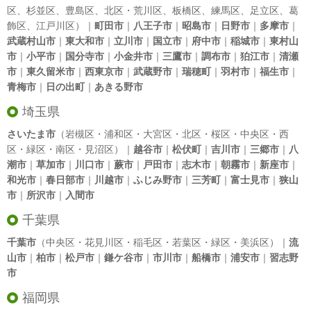
区
、
杉並区
、
豊島区
、
北区
・
荒川区
、
板橋区
、
練馬区
、
足立区
、
葛
飾区
、
江戸川区
）｜
町田市
｜
八王子市
｜
昭島市
｜
日野市
｜
多摩市
｜
武蔵村山市
｜
東大和市
｜
立川市
｜
国立市
｜
府中市
｜
稲城市
｜
東村山
市
｜
小平市
｜
国分寺市
｜
小金井市
｜
三鷹市
｜
調布市
｜
狛江市
｜
清瀬
市
｜
東久留米市
｜
西東京市
｜
武蔵野市
｜
瑞穂町
｜
羽村市
｜
福生市
｜
青梅市
｜
日の出町
｜
あきる野市
埼玉県
さいたま市
（岩槻区・浦和区・大宮区・北区・桜区・中央区・西
区・緑区・南区・見沼区）｜
越谷市
｜
松伏町
｜
吉川市
｜
三郷市
｜
八
潮市
｜
草加市
｜
川口市
｜
蕨市
｜
戸田市
｜
志木市
｜
朝霧市
｜
新座市
｜
和光市
｜
春日部市
｜
川越市
｜
ふじみ野市
｜
三芳町
｜
富士見市
｜
狭山
市
｜
所沢市
｜
入間市
千葉県
千葉市
（中央区・花見川区・稲毛区・若葉区・緑区・美浜区）｜
流
山市
｜
柏市
｜
松戸市
｜
鎌ケ谷市
｜
市川市
｜
船橋市
｜
浦安市
｜
習志野
市
福岡県