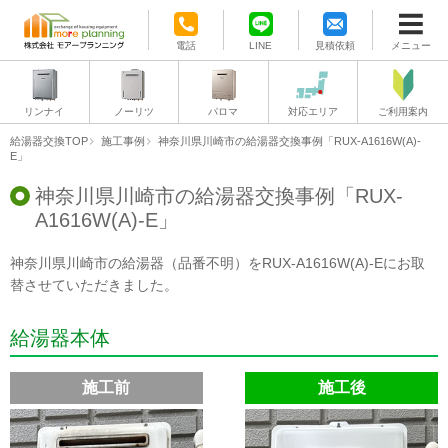
電話
LINE
見積依頼
メニュー
リンナイ
ノーリツ
パロマ
対応エリア
ご利用案内
給湯器交換TOP
施工事例
神奈川県川崎市の給湯器交換事例「RUX-A1616W(A)-
E」
神奈川県川崎市の給湯器交換事例「RUX-
A1616W(A)-E」
神奈川県川崎市の給湯器（品番不明）をRUX-A1616W(A)-Eにお取
替させていただきました。
給湯器本体
施工前
施工後