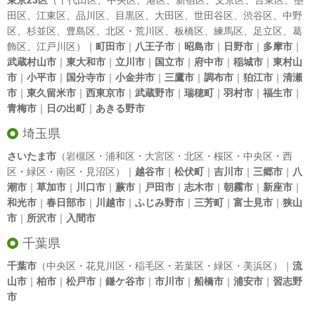
東京23区
（
千代田区
、
中央区
、
港区
、
新宿区
、
文京区
、
台東区
、
墨
田区
、
江東区
、
品川区
、
目黒区
、
大田区
、
世田谷区
、
渋谷区
、
中野
区
、
杉並区
、
豊島区
、
北区
・
荒川区
、
板橋区
、
練馬区
、
足立区
、
葛
飾区
、
江戸川区
）｜
町田市
｜
八王子市
｜
昭島市
｜
日野市
｜
多摩市
｜
武蔵村山市
｜
東大和市
｜
立川市
｜
国立市
｜
府中市
｜
稲城市
｜
東村山
市
｜
小平市
｜
国分寺市
｜
小金井市
｜
三鷹市
｜
調布市
｜
狛江市
｜
清瀬
市
｜
東久留米市
｜
西東京市
｜
武蔵野市
｜
瑞穂町
｜
羽村市
｜
福生市
｜
青梅市
｜
日の出町
｜
あきる野市
埼玉県
さいたま市
（岩槻区・浦和区・大宮区・北区・桜区・中央区・西
区・緑区・南区・見沼区）｜
越谷市
｜
松伏町
｜
吉川市
｜
三郷市
｜
八
潮市
｜
草加市
｜
川口市
｜
蕨市
｜
戸田市
｜
志木市
｜
朝霧市
｜
新座市
｜
和光市
｜
春日部市
｜
川越市
｜
ふじみ野市
｜
三芳町
｜
富士見市
｜
狭山
市
｜
所沢市
｜
入間市
千葉県
千葉市
（中央区・花見川区・稲毛区・若葉区・緑区・美浜区）｜
流
山市
｜
柏市
｜
松戸市
｜
鎌ケ谷市
｜
市川市
｜
船橋市
｜
浦安市
｜
習志野
市