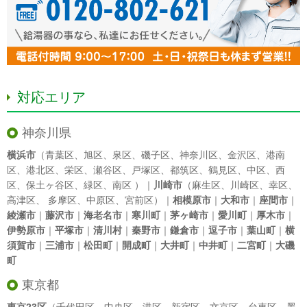
対応エリア
神奈川県
横浜市
（
青葉区
、
旭区
、
泉区
、
磯子区
、
神奈川区
、
金沢区
、
港南
区
、
港北区
、
栄区
、
瀬谷区
、
戸塚区
、
都筑区
、
鶴見区
、
中区
、
西
区
、
保土ヶ谷区
、
緑区
、
南区
）｜
川崎市
（
麻生区
、
川崎区
、
幸区
、
高津区
、
多摩区
、
中原区
、
宮前区
）｜
相模原市
｜
大和市
｜
座間市
｜
綾瀬市
｜
藤沢市
｜
海老名市
｜
寒川町
｜
茅ヶ崎市
｜
愛川町
｜
厚木市
｜
伊勢原市
｜
平塚市
｜
清川村
｜
秦野市
｜
鎌倉市
｜
逗子市
｜
葉山町
｜
横
須賀市
｜
三浦市
｜
松田町
｜
開成町
｜
大井町
｜
中井町
｜
二宮町
｜
大磯
町
東京都