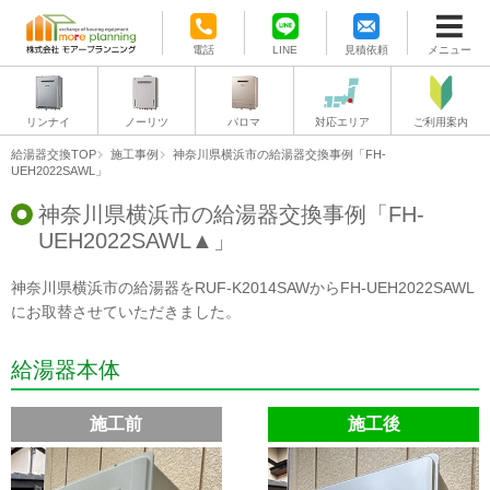
電話
LINE
見積依頼
メニュー
リンナイ
ノーリツ
パロマ
対応エリア
ご利用案内
給湯器交換TOP
施工事例
神奈川県横浜市の給湯器交換事例「FH-
UEH2022SAWL」
神奈川県横浜市の給湯器交換事例「FH-
UEH2022SAWL▲」
神奈川県横浜市の給湯器をRUF-K2014SAWからFH-UEH2022SAWL
にお取替させていただきました。
給湯器本体
施工前
施工後