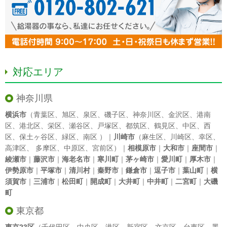
対応エリア
神奈川県
横浜市
（
青葉区
、
旭区
、
泉区
、
磯子区
、
神奈川区
、
金沢区
、
港南
区
、
港北区
、
栄区
、
瀬谷区
、
戸塚区
、
都筑区
、
鶴見区
、
中区
、
西
区
、
保土ヶ谷区
、
緑区
、
南区
）｜
川崎市
（
麻生区
、
川崎区
、
幸区
、
高津区
、
多摩区
、
中原区
、
宮前区
）｜
相模原市
｜
大和市
｜
座間市
｜
綾瀬市
｜
藤沢市
｜
海老名市
｜
寒川町
｜
茅ヶ崎市
｜
愛川町
｜
厚木市
｜
伊勢原市
｜
平塚市
｜
清川村
｜
秦野市
｜
鎌倉市
｜
逗子市
｜
葉山町
｜
横
須賀市
｜
三浦市
｜
松田町
｜
開成町
｜
大井町
｜
中井町
｜
二宮町
｜
大磯
町
東京都