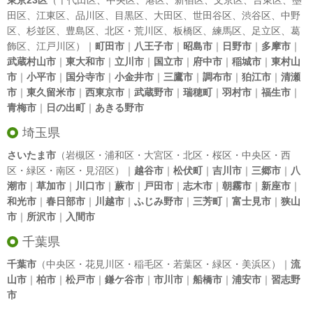
東京23区
（
千代田区
、
中央区
、
港区
、
新宿区
、
文京区
、
台東区
、
墨
田区
、
江東区
、
品川区
、
目黒区
、
大田区
、
世田谷区
、
渋谷区
、
中野
区
、
杉並区
、
豊島区
、
北区
・
荒川区
、
板橋区
、
練馬区
、
足立区
、
葛
飾区
、
江戸川区
）｜
町田市
｜
八王子市
｜
昭島市
｜
日野市
｜
多摩市
｜
武蔵村山市
｜
東大和市
｜
立川市
｜
国立市
｜
府中市
｜
稲城市
｜
東村山
市
｜
小平市
｜
国分寺市
｜
小金井市
｜
三鷹市
｜
調布市
｜
狛江市
｜
清瀬
市
｜
東久留米市
｜
西東京市
｜
武蔵野市
｜
瑞穂町
｜
羽村市
｜
福生市
｜
青梅市
｜
日の出町
｜
あきる野市
埼玉県
さいたま市
（岩槻区・浦和区・大宮区・北区・桜区・中央区・西
区・緑区・南区・見沼区）｜
越谷市
｜
松伏町
｜
吉川市
｜
三郷市
｜
八
潮市
｜
草加市
｜
川口市
｜
蕨市
｜
戸田市
｜
志木市
｜
朝霧市
｜
新座市
｜
和光市
｜
春日部市
｜
川越市
｜
ふじみ野市
｜
三芳町
｜
富士見市
｜
狭山
市
｜
所沢市
｜
入間市
千葉県
千葉市
（中央区・花見川区・稲毛区・若葉区・緑区・美浜区）｜
流
山市
｜
柏市
｜
松戸市
｜
鎌ケ谷市
｜
市川市
｜
船橋市
｜
浦安市
｜
習志野
市