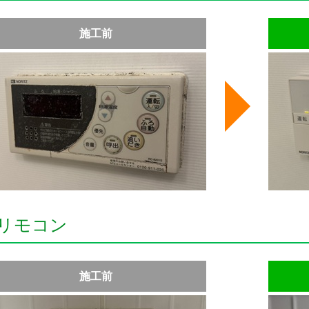
施工前
リモコン
施工前