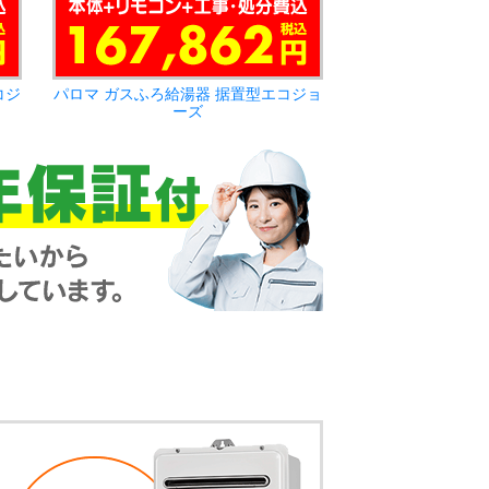
コジ
パロマ ガスふろ給湯器 据置型エコジョ
ーズ