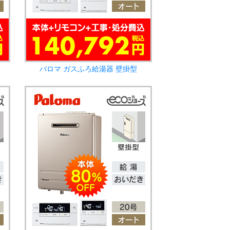
パロマ ガスふろ給湯器 壁掛型