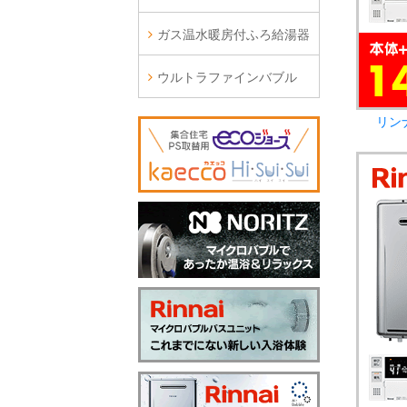
ガス温水暖房付ふろ給湯器
ウルトラファインバブル
リン