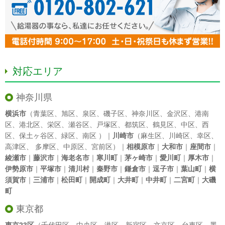
対応エリア
神奈川県
横浜市
（
青葉区
、
旭区
、
泉区
、
磯子区
、
神奈川区
、
金沢区
、
港南
区
、
港北区
、
栄区
、
瀬谷区
、
戸塚区
、
都筑区
、
鶴見区
、
中区
、
西
区
、
保土ヶ谷区
、
緑区
、
南区
）｜
川崎市
（
麻生区
、
川崎区
、
幸区
、
高津区
、
多摩区
、
中原区
、
宮前区
）｜
相模原市
｜
大和市
｜
座間市
｜
綾瀬市
｜
藤沢市
｜
海老名市
｜
寒川町
｜
茅ヶ崎市
｜
愛川町
｜
厚木市
｜
伊勢原市
｜
平塚市
｜
清川村
｜
秦野市
｜
鎌倉市
｜
逗子市
｜
葉山町
｜
横
須賀市
｜
三浦市
｜
松田町
｜
開成町
｜
大井町
｜
中井町
｜
二宮町
｜
大磯
町
東京都