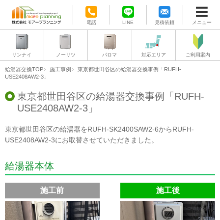
電話
LINE
見積依頼
メニュー
リンナイ
ノーリツ
パロマ
対応エリア
ご利用案内
給湯器交換TOP
施工事例
東京都世田谷区の給湯器交換事例「RUFH-
USE2408AW2-3」
東京都世田谷区の給湯器交換事例「RUFH-
USE2408AW2-3」
東京都世田谷区の給湯器をRUFH-SK2400SAW2-6からRUFH-
USE2408AW2-3にお取替させていただきました。
給湯器本体
施工前
施工後