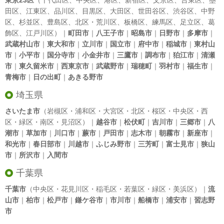
東京23区
（
千代田区
、
中央区
、
港区
、
新宿区
、
文京区
、
台東区
、
墨
田区
、
江東区
、
品川区
、
目黒区
、
大田区
、
世田谷区
、
渋谷区
、
中野
区
、
杉並区
、
豊島区
、
北区
・
荒川区
、
板橋区
、
練馬区
、
足立区
、
葛
飾区
、
江戸川区
）｜
町田市
｜
八王子市
｜
昭島市
｜
日野市
｜
多摩市
｜
武蔵村山市
｜
東大和市
｜
立川市
｜
国立市
｜
府中市
｜
稲城市
｜
東村山
市
｜
小平市
｜
国分寺市
｜
小金井市
｜
三鷹市
｜
調布市
｜
狛江市
｜
清瀬
市
｜
東久留米市
｜
西東京市
｜
武蔵野市
｜
瑞穂町
｜
羽村市
｜
福生市
｜
青梅市
｜
日の出町
｜
あきる野市
埼玉県
さいたま市
（岩槻区・浦和区・大宮区・北区・桜区・中央区・西
区・緑区・南区・見沼区）｜
越谷市
｜
松伏町
｜
吉川市
｜
三郷市
｜
八
潮市
｜
草加市
｜
川口市
｜
蕨市
｜
戸田市
｜
志木市
｜
朝霧市
｜
新座市
｜
和光市
｜
春日部市
｜
川越市
｜
ふじみ野市
｜
三芳町
｜
富士見市
｜
狭山
市
｜
所沢市
｜
入間市
千葉県
千葉市
（中央区・花見川区・稲毛区・若葉区・緑区・美浜区）｜
流
山市
｜
柏市
｜
松戸市
｜
鎌ケ谷市
｜
市川市
｜
船橋市
｜
浦安市
｜
習志野
市