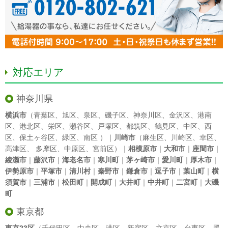
対応エリア
神奈川県
横浜市
（
青葉区
、
旭区
、
泉区
、
磯子区
、
神奈川区
、
金沢区
、
港南
区
、
港北区
、
栄区
、
瀬谷区
、
戸塚区
、
都筑区
、
鶴見区
、
中区
、
西
区
、
保土ヶ谷区
、
緑区
、
南区
）｜
川崎市
（
麻生区
、
川崎区
、
幸区
、
高津区
、
多摩区
、
中原区
、
宮前区
）｜
相模原市
｜
大和市
｜
座間市
｜
綾瀬市
｜
藤沢市
｜
海老名市
｜
寒川町
｜
茅ヶ崎市
｜
愛川町
｜
厚木市
｜
伊勢原市
｜
平塚市
｜
清川村
｜
秦野市
｜
鎌倉市
｜
逗子市
｜
葉山町
｜
横
須賀市
｜
三浦市
｜
松田町
｜
開成町
｜
大井町
｜
中井町
｜
二宮町
｜
大磯
町
東京都