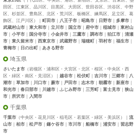
東京23区
（
千代田区
、
中央区
、
港区
、
新宿区
、
文京区
、
台東区
、
墨
田区
、
江東区
、
品川区
、
目黒区
、
大田区
、
世田谷区
、
渋谷区
、
中野
区
、
杉並区
、
豊島区
、
北区
・
荒川区
、
板橋区
、
練馬区
、
足立区
、
葛
飾区
、
江戸川区
）｜
町田市
｜
八王子市
｜
昭島市
｜
日野市
｜
多摩市
｜
武蔵村山市
｜
東大和市
｜
立川市
｜
国立市
｜
府中市
｜
稲城市
｜
東村山
市
｜
小平市
｜
国分寺市
｜
小金井市
｜
三鷹市
｜
調布市
｜
狛江市
｜
清瀬
市
｜
東久留米市
｜
西東京市
｜
武蔵野市
｜
瑞穂町
｜
羽村市
｜
福生市
｜
青梅市
｜
日の出町
｜
あきる野市
埼玉県
さいたま市
（岩槻区・浦和区・大宮区・北区・桜区・中央区・西
区・緑区・南区・見沼区）｜
越谷市
｜
松伏町
｜
吉川市
｜
三郷市
｜
八
潮市
｜
草加市
｜
川口市
｜
蕨市
｜
戸田市
｜
志木市
｜
朝霧市
｜
新座市
｜
和光市
｜
春日部市
｜
川越市
｜
ふじみ野市
｜
三芳町
｜
富士見市
｜
狭山
市
｜
所沢市
｜
入間市
千葉県
千葉市
（中央区・花見川区・稲毛区・若葉区・緑区・美浜区）｜
流
山市
｜
柏市
｜
松戸市
｜
鎌ケ谷市
｜
市川市
｜
船橋市
｜
浦安市
｜
習志野
市