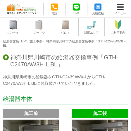
電話
LINE
見積依頼
メニュー
リンナイ
ノーリツ
パロマ
対応エリア
ご利用案内
給湯器交換TOP
施工事例
神奈川県川崎市の給湯器交換事例「GTH-C2470AW3H-L
BL」
神奈川県川崎市の給湯器交換事例「GTH-
C2470AW3H-L BL」
神奈川県川崎市の給湯器をGTH-C2439AWX-LからGTH-
C2470AW3H-L BLにお取替させていただきました。
給湯器本体
施工前
施工後