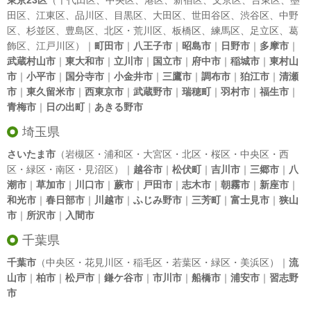
東京23区
（
千代田区
、
中央区
、
港区
、
新宿区
、
文京区
、
台東区
、
墨
田区
、
江東区
、
品川区
、
目黒区
、
大田区
、
世田谷区
、
渋谷区
、
中野
区
、
杉並区
、
豊島区
、
北区
・
荒川区
、
板橋区
、
練馬区
、
足立区
、
葛
飾区
、
江戸川区
）｜
町田市
｜
八王子市
｜
昭島市
｜
日野市
｜
多摩市
｜
武蔵村山市
｜
東大和市
｜
立川市
｜
国立市
｜
府中市
｜
稲城市
｜
東村山
市
｜
小平市
｜
国分寺市
｜
小金井市
｜
三鷹市
｜
調布市
｜
狛江市
｜
清瀬
市
｜
東久留米市
｜
西東京市
｜
武蔵野市
｜
瑞穂町
｜
羽村市
｜
福生市
｜
青梅市
｜
日の出町
｜
あきる野市
埼玉県
さいたま市
（岩槻区・浦和区・大宮区・北区・桜区・中央区・西
区・緑区・南区・見沼区）｜
越谷市
｜
松伏町
｜
吉川市
｜
三郷市
｜
八
潮市
｜
草加市
｜
川口市
｜
蕨市
｜
戸田市
｜
志木市
｜
朝霧市
｜
新座市
｜
和光市
｜
春日部市
｜
川越市
｜
ふじみ野市
｜
三芳町
｜
富士見市
｜
狭山
市
｜
所沢市
｜
入間市
千葉県
千葉市
（中央区・花見川区・稲毛区・若葉区・緑区・美浜区）｜
流
山市
｜
柏市
｜
松戸市
｜
鎌ケ谷市
｜
市川市
｜
船橋市
｜
浦安市
｜
習志野
市