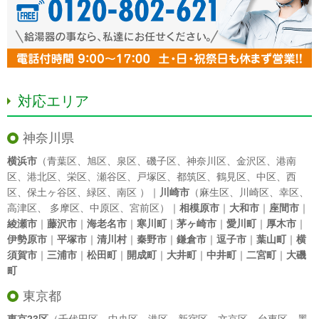
対応エリア
神奈川県
横浜市
（
青葉区
、
旭区
、
泉区
、
磯子区
、
神奈川区
、
金沢区
、
港南
区
、
港北区
、
栄区
、
瀬谷区
、
戸塚区
、
都筑区
、
鶴見区
、
中区
、
西
区
、
保土ヶ谷区
、
緑区
、
南区
）｜
川崎市
（
麻生区
、
川崎区
、
幸区
、
高津区
、
多摩区
、
中原区
、
宮前区
）｜
相模原市
｜
大和市
｜
座間市
｜
綾瀬市
｜
藤沢市
｜
海老名市
｜
寒川町
｜
茅ヶ崎市
｜
愛川町
｜
厚木市
｜
伊勢原市
｜
平塚市
｜
清川村
｜
秦野市
｜
鎌倉市
｜
逗子市
｜
葉山町
｜
横
須賀市
｜
三浦市
｜
松田町
｜
開成町
｜
大井町
｜
中井町
｜
二宮町
｜
大磯
町
東京都