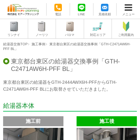
電話
LINE
見積依頼
メニュー
リンナイ
ノーリツ
パロマ
対応エリア
ご利用案内
給湯器交換TOP
施工事例
東京都台東区の給湯器交換事例「GTH-C2471AW6H-
PFF BL」
東京都台東区の給湯器交換事例「GTH-
C2471AW6H-PFF BL」
東京都台東区の給湯器をGTH-2444AWX6H-PFFからGTH-
C2471AW6H-PFF BLにお取替させていただきました。
給湯器本体
施工前
施工後