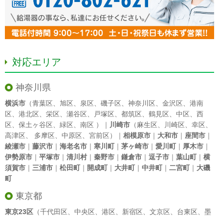
対応エリア
神奈川県
横浜市
（
青葉区
、
旭区
、
泉区
、
磯子区
、
神奈川区
、
金沢区
、
港南
区
、
港北区
、
栄区
、
瀬谷区
、
戸塚区
、
都筑区
、
鶴見区
、
中区
、
西
区
、
保土ヶ谷区
、
緑区
、
南区
）｜
川崎市
（
麻生区
、
川崎区
、
幸区
、
高津区
、
多摩区
、
中原区
、
宮前区
）｜
相模原市
｜
大和市
｜
座間市
｜
綾瀬市
｜
藤沢市
｜
海老名市
｜
寒川町
｜
茅ヶ崎市
｜
愛川町
｜
厚木市
｜
伊勢原市
｜
平塚市
｜
清川村
｜
秦野市
｜
鎌倉市
｜
逗子市
｜
葉山町
｜
横
須賀市
｜
三浦市
｜
松田町
｜
開成町
｜
大井町
｜
中井町
｜
二宮町
｜
大磯
町
東京都
東京23区
（
千代田区
、
中央区
、
港区
、
新宿区
、
文京区
、
台東区
、
墨