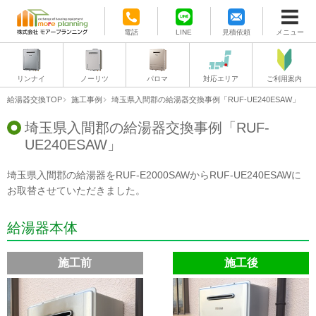
電話
LINE
見積依頼
メニュー
リンナイ
ノーリツ
パロマ
対応エリア
ご利用案内
給湯器交換TOP
施工事例
埼玉県入間郡の給湯器交換事例「RUF-UE240ESAW」
埼玉県入間郡の給湯器交換事例「RUF-
UE240ESAW」
埼玉県入間郡の給湯器をRUF-E2000SAWからRUF-UE240ESAWに
お取替させていただきました。
給湯器本体
施工前
施工後