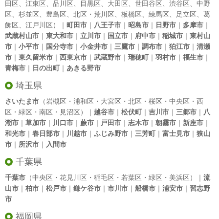
田区
、
江東区
、
品川区
、
目黒区
、
大田区
、
世田谷区
、
渋谷区
、
中野
区
、
杉並区
、
豊島区
、
北区
・
荒川区
、
板橋区
、
練馬区
、
足立区
、
葛
飾区
、
江戸川区
）｜
町田市
｜
八王子市
｜
昭島市
｜
日野市
｜
多摩市
｜
武蔵村山市
｜
東大和市
｜
立川市
｜
国立市
｜
府中市
｜
稲城市
｜
東村山
市
｜
小平市
｜
国分寺市
｜
小金井市
｜
三鷹市
｜
調布市
｜
狛江市
｜
清瀬
市
｜
東久留米市
｜
西東京市
｜
武蔵野市
｜
瑞穂町
｜
羽村市
｜
福生市
｜
青梅市
｜
日の出町
｜
あきる野市
埼玉県
さいたま市
（岩槻区・浦和区・大宮区・北区・桜区・中央区・西
区・緑区・南区・見沼区）｜
越谷市
｜
松伏町
｜
吉川市
｜
三郷市
｜
八
潮市
｜
草加市
｜
川口市
｜
蕨市
｜
戸田市
｜
志木市
｜
朝霧市
｜
新座市
｜
和光市
｜
春日部市
｜
川越市
｜
ふじみ野市
｜
三芳町
｜
富士見市
｜
狭山
市
｜
所沢市
｜
入間市
千葉県
千葉市
（中央区・花見川区・稲毛区・若葉区・緑区・美浜区）｜
流
山市
｜
柏市
｜
松戸市
｜
鎌ケ谷市
｜
市川市
｜
船橋市
｜
浦安市
｜
習志野
市
福岡県