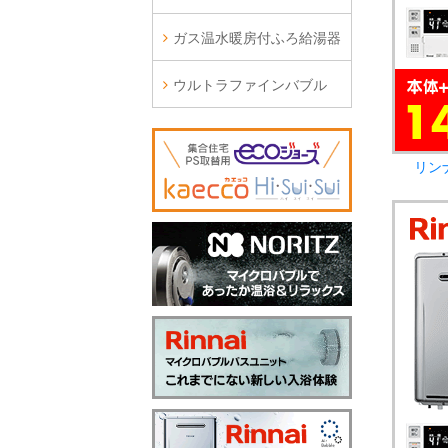
ガス温水暖房付ふろ給湯器
ウルトラファインバブル
リン