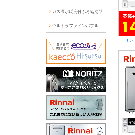
ガス温水暖房付ふろ給湯器
ウルトラファインバブル
リン