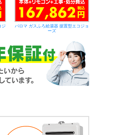
コジ
パロマ ガスふろ給湯器 据置型エコジョ
ーズ