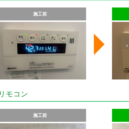
施工前
リモコン
施工前