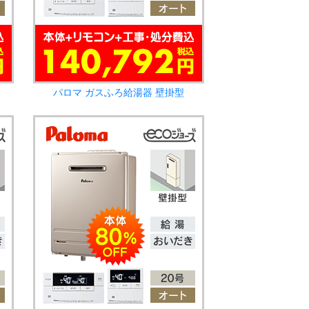
パロマ ガスふろ給湯器 壁掛型