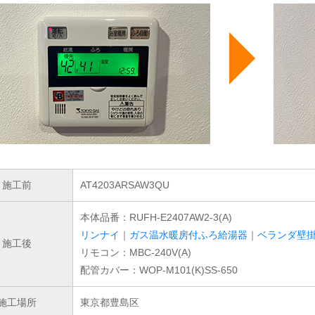
施工前
AT4203ARSAW3QU
本体品番：RUFH-E2407AW2-3(A)
リンナイ
｜
ガス温水暖房付ふろ給湯器
｜
ベランダ壁
施工後
リモコン：MBC-240V(A)
配管カバー：WOP-M101(K)SS-650
施工場所
東京都豊島区