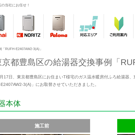
店の当社にお任せ！
FH-E2407AW2-3(A)」
東京都豊島区の給湯器交換事例「RUFH-E
年5月17日、東京都豊島区にお住まいT様宅のガス温水暖房付ふろ給湯器、東京
-E2407AW2-3(A)」にお取替させていただきました。
器本体
施工前