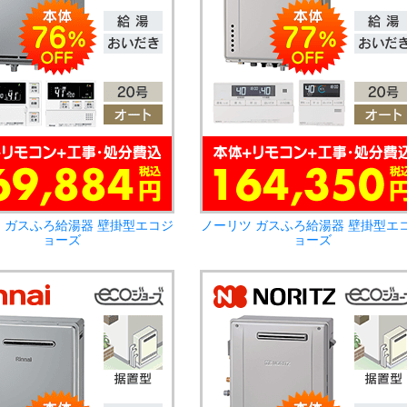
 ガスふろ給湯器 壁掛型エコジ
ノーリツ ガスふろ給湯器 壁掛型エ
ョーズ
ョーズ