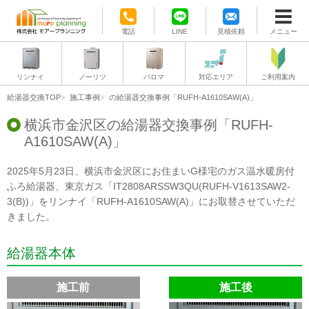
電話
LINE
見積依頼
メニュー
リンナイ
ノーリツ
パロマ
対応エリア
ご利用案内
給湯器交換TOP
施工事例
の給湯器交換事例「RUFH-A1610SAW(A)」
横浜市金沢区の給湯器交換事例「RUFH-
A1610SAW(A)」
2025年5月23日、横浜市金沢区にお住まいG様宅のガス温水暖房付
ふろ給湯器、東京ガス「IT2808ARSSW3QU(RUFH-V1613SAW2-
3(B))」をリンナイ「RUFH-A1610SAW(A)」にお取替させていただ
きました。
給湯器本体
施工前
施工後