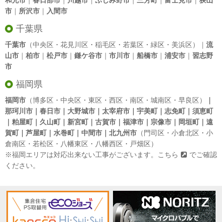
和光市
｜
春日部市
｜
川越市
｜
ふじみ野市
｜
三芳町
｜
富士見市
｜
狭山
市
｜
所沢市
｜
入間市
千葉県
千葉市
（中央区・花見川区・稲毛区・若葉区・緑区・美浜区）｜
流
山市
｜
柏市
｜
松戸市
｜
鎌ケ谷市
｜
市川市
｜
船橋市
｜
浦安市
｜
習志野
市
福岡県
福岡市
（博多区・中央区・東区・西区・南区・城南区・早良区）
｜
那珂川市｜春日市｜大野城市｜太宰府市｜宇美町｜志免町｜須恵町
｜粕屋町｜久山町｜新宮町｜古賀市｜福津市｜宗像市｜岡垣町｜遠
賀町｜芦屋町｜水巻町｜中間市｜北九州市
（門司区・小倉北区・小
倉南区・若松区・八幡東区・八幡西区・戸畑区）
※福岡エリアは対応出来ない工事がございます。
こちら
でご確認
ください。