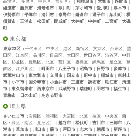
高津区
、
多摩区
、
中原区
、
宮前区
）｜
相模原市
｜
大和市
｜
座間市
｜
綾瀬市
｜
藤沢市
｜
海老名市
｜
寒川町
｜
茅ヶ崎市
｜
愛川町
｜
厚木市
｜
伊勢原市
｜
平塚市
｜
清川村
｜
秦野市
｜
鎌倉市
｜
逗子市
｜
葉山町
｜
横
須賀市
｜
三浦市
｜
松田町
｜
開成町
｜
大井町
｜
中井町
｜
二宮町
｜
大磯
町
東京都
東京23区
（
千代田区
、
中央区
、
港区
、
新宿区
、
文京区
、
台東区
、
墨
田区
、
江東区
、
品川区
、
目黒区
、
大田区
、
世田谷区
、
渋谷区
、
中野
区
、
杉並区
、
豊島区
、
北区
・
荒川区
、
板橋区
、
練馬区
、
足立区
、
葛
飾区
、
江戸川区
）｜
町田市
｜
八王子市
｜
昭島市
｜
日野市
｜
多摩市
｜
武蔵村山市
｜
東大和市
｜
立川市
｜
国立市
｜
府中市
｜
稲城市
｜
東村山
市
｜
小平市
｜
国分寺市
｜
小金井市
｜
三鷹市
｜
調布市
｜
狛江市
｜
清瀬
市
｜
東久留米市
｜
西東京市
｜
武蔵野市
｜
瑞穂町
｜
羽村市
｜
福生市
｜
青梅市
｜
日の出町
｜
あきる野市
埼玉県
さいたま市
（岩槻区・浦和区・大宮区・北区・桜区・中央区・西
区・緑区・南区・見沼区）｜
越谷市
｜
松伏町
｜
吉川市
｜
三郷市
｜
八
潮市
｜
草加市
｜
川口市
｜
蕨市
｜
戸田市
｜
志木市
｜
朝霧市
｜
新座市
｜