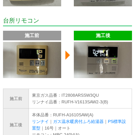
台所リモコン
施工前
施工後
東京ガス品番：IT2808ARSSW3QU
施工前
リンナイ品番：RUFH-V1613SAW2-3(B)
本体品番：RUFH-A1610SAW(A)
リンナイ
｜
ガス温水暖房付ふろ給湯器
｜
PS標準設
施工後
置型
｜16号｜オート
リモコン：MBC-240V(A)