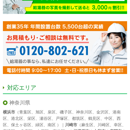
対応エリア
神奈川県
横浜市
（
青葉区
、
旭区
、
泉区
、
磯子区
、
神奈川区
、
金沢区
、
港南
区
、
港北区
、
栄区
、
瀬谷区
、
戸塚区
、
都筑区
、
鶴見区
、
中区
、
西
区
、
保土ヶ谷区
、
緑区
、
南区
）｜
川崎市
（
麻生区
、
川崎区
、
幸区
、