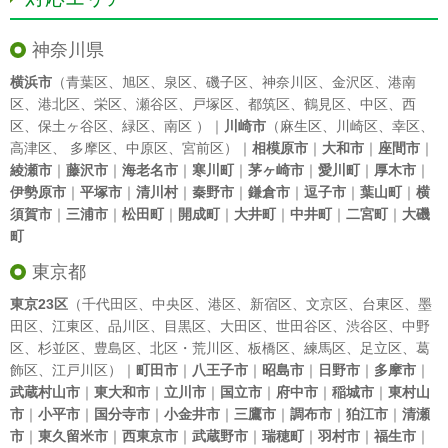
神奈川県
横浜市
（
青葉区
、
旭区
、
泉区
、
磯子区
、
神奈川区
、
金沢区
、
港南
区
、
港北区
、
栄区
、
瀬谷区
、
戸塚区
、
都筑区
、
鶴見区
、
中区
、
西
区
、
保土ヶ谷区
、
緑区
、
南区
）｜
川崎市
（
麻生区
、
川崎区
、
幸区
、
高津区
、
多摩区
、
中原区
、
宮前区
）｜
相模原市
｜
大和市
｜
座間市
｜
綾瀬市
｜
藤沢市
｜
海老名市
｜
寒川町
｜
茅ヶ崎市
｜
愛川町
｜
厚木市
｜
伊勢原市
｜
平塚市
｜
清川村
｜
秦野市
｜
鎌倉市
｜
逗子市
｜
葉山町
｜
横
須賀市
｜
三浦市
｜
松田町
｜
開成町
｜
大井町
｜
中井町
｜
二宮町
｜
大磯
町
東京都
東京23区
（
千代田区
、
中央区
、
港区
、
新宿区
、
文京区
、
台東区
、
墨
田区
、
江東区
、
品川区
、
目黒区
、
大田区
、
世田谷区
、
渋谷区
、
中野
区
、
杉並区
、
豊島区
、
北区
・
荒川区
、
板橋区
、
練馬区
、
足立区
、
葛
飾区
、
江戸川区
）｜
町田市
｜
八王子市
｜
昭島市
｜
日野市
｜
多摩市
｜
武蔵村山市
｜
東大和市
｜
立川市
｜
国立市
｜
府中市
｜
稲城市
｜
東村山
市
｜
小平市
｜
国分寺市
｜
小金井市
｜
三鷹市
｜
調布市
｜
狛江市
｜
清瀬
市
｜
東久留米市
｜
西東京市
｜
武蔵野市
｜
瑞穂町
｜
羽村市
｜
福生市
｜