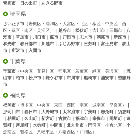
青梅市
｜
日の出町
｜
あきる野市
埼玉県
さいたま市
（岩槻区・浦和区・大宮区・北区・桜区・中央区・西
区・緑区・南区・見沼区）｜
越谷市
｜
松伏町
｜
吉川市
｜
三郷市
｜
八
潮市
｜
草加市
｜
川口市
｜
蕨市
｜
戸田市
｜
志木市
｜
朝霧市
｜
新座市
｜
和光市
｜
春日部市
｜
川越市
｜
ふじみ野市
｜
三芳町
｜
富士見市
｜
狭山
市
｜
所沢市
｜
入間市
千葉県
千葉市
（中央区・花見川区・稲毛区・若葉区・緑区・美浜区）｜
流
山市
｜
柏市
｜
松戸市
｜
鎌ケ谷市
｜
市川市
｜
船橋市
｜
浦安市
｜
習志野
市
福岡県
福岡市
（博多区・中央区・東区・西区・南区・城南区・早良区）
｜
那珂川市｜春日市｜大野城市｜太宰府市｜宇美町｜志免町｜須恵町
｜粕屋町｜久山町｜新宮町｜古賀市｜福津市｜宗像市｜岡垣町｜遠
賀町｜芦屋町｜水巻町｜中間市｜北九州市
（門司区・小倉北区・小
倉南区・若松区・八幡東区・八幡西区・戸畑区）