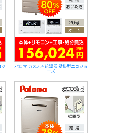
コジ
パロマ ガスふろ給湯器 壁掛型エコジョ
ーズ