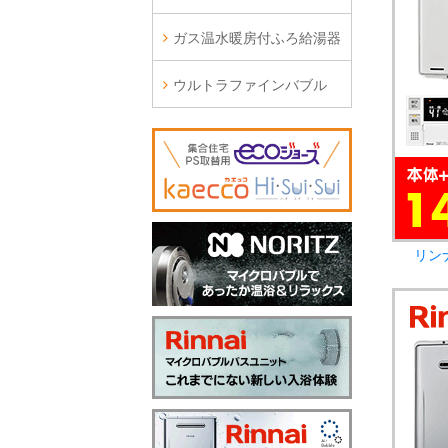
ガス温水暖房付ふろ給湯器
ウルトラファインバブル
リン