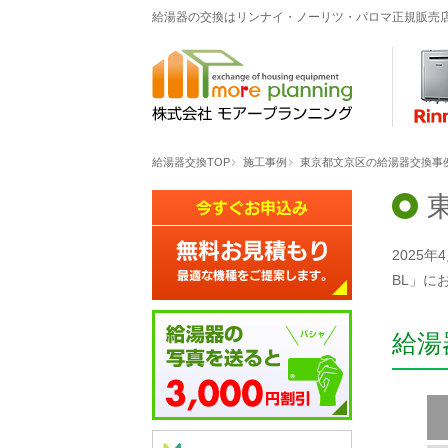
給湯器の交換はリンナイ・ノーリツ・パロマ正規販売
給湯器交換TOP
施工事例
東京都文京区の給湯器交換事例「G
2025
BL」に
給湯