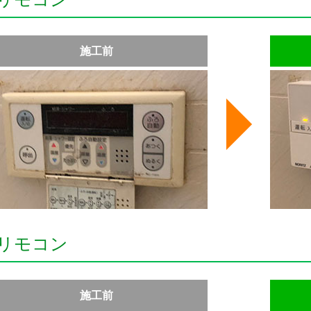
施工前
リモコン
施工前