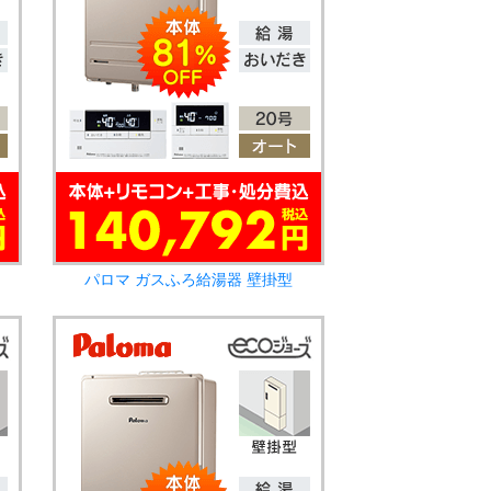
パロマ ガスふろ給湯器 壁掛型