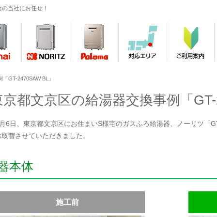
店の当社にお任せ！
T-2470SAW BL」
東京都文京区の給湯器交換事例「GT-24
年4月6日、東京都文京区にお住まいS様宅のガスふろ給湯器、ノーリツ「GT-24
お取替させていただきました。
器本体
施工前