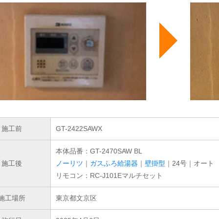
施工前
GT-2422SAWX
本体品番：GT-2470SAW BL
施工後
ノーリツ
｜
ガスふろ給湯器
｜
壁掛型
｜24号｜オート
リモコン：RC-J101Eマルチセット
施工場所
東京都文京区