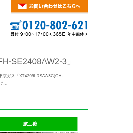
SE2408AW2-3」
ス「XT4209LRSAW3C(GH-
した。
施工後