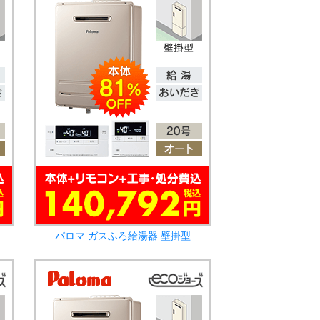
パロマ ガスふろ給湯器 壁掛型