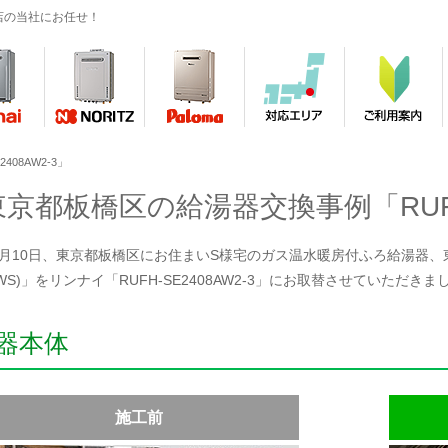
店の当社にお任せ！
408AW2-3」
東京都板橋区の給湯器交換事例「RUFH-
年4月10日、東京都板橋区にお住まいS様宅のガス温水暖房付ふろ給湯器、東京ガ
ZWS)」をリンナイ「RUFH-SE2408AW2-3」にお取替させていただきま
器本体
施工前