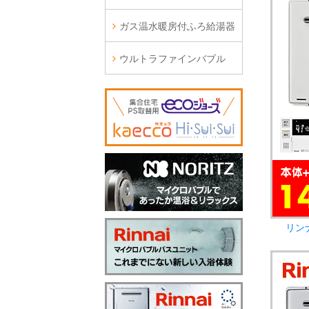
ガス温水暖房付ふろ給湯器
ウルトラファインバブル
リン