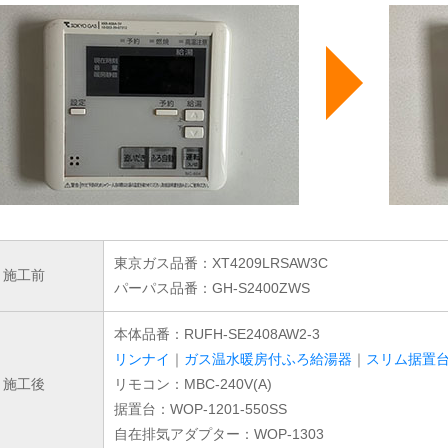
東京ガス品番：XT4209LRSAW3C
施工前
パーパス品番：GH-S2400ZWS
本体品番：RUFH-SE2408AW2-3
リンナイ
｜
ガス温水暖房付ふろ給湯器
｜
スリム据置
施工後
リモコン：MBC-240V(A)
据置台：WOP-1201-550SS
自在排気アダプター：WOP-1303