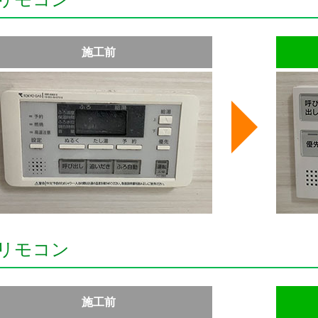
施工前
リモコン
施工前